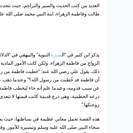
العديد من كتب الحديث والسير والتراجم، حيث تتحدث ع
طالب وفاطمة الزهراء، ابنة النبي محمد صلى الله عل
يذكر ابن كثير في “ال
سيرة
النبوية” والبيهقي في “الدل
الزواج من فاطمة الزهراء، ولكن كانت الأمور المادية 
ذلك، يقول علي رضي الله عنه: “خطبت فاطمة من رسو
أن فاطمة قد خُطبت من رسول الله؟” وعندما ذهب علي
عن سبب قدومه، وعندما علم أنه جاء ليخطب فاطمة، ب
درعه الحطمية، وهي درع قديمة كانت قيمتها لا تتعدى 
زوجتكها.”
هذه القصة تحمل معاني عظيمة في بساطتها، حيث يظ
سخاء النبي صلى الله عليه وسلم وتيسيره للأمور. وقد