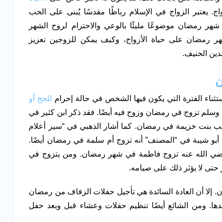
 يعتبر الزواج في الإسلام رباطًا مقدسًا يُبنى على الحب
شهر رمضان موضوعًا مليئًا بالوعي والاحترام لروح الشهر
هر رمضان على حياة الأزواج، وكيف يمكن للزوجين تعزيز
دين الحنيف.
ن
ستثناء الفترة التي يكون فيها الشخص في حالة إحرام
للحج أو
يه وسلم تزوج في رمضان وزوج فيه أيضًا. فقد ذكر ابن كثير في
 زينب بنت خزيمة في رمضان. كما أشار الذهبي في “سير أعلام
أبو شيبة في “المصنف” أنه تزوج أم سلمة في رمضان أيضًا.
 رضي الله عنه تزوج فاطمة في شهر رمضان. ومن يتزوج في
حتى لا يؤثر ذلك على صيامه.
ن. إلا أن العادة السائدة هي تأجيل حفلات الزفاف من رمضان
دها. ومن الشائع أيضًا تنظيم حفلات وعشاء قبل وبعد حفل