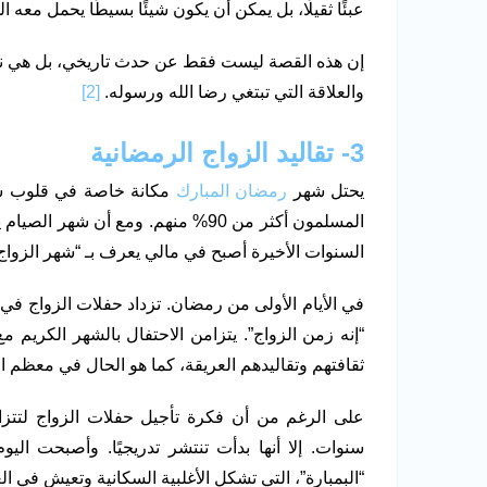
عبئًا ثقيلًا، بل يمكن أن يكون شيئًا بسيطًا يحمل معه ا
إن هذه القصة ليست فقط عن حدث تاريخي، بل هي نموذ
والعلاقة التي تبتغي رضا الله ورسوله.
[2]
3- تقاليد الزواج الرمضانية
يحتل شهر
رمضان المبارك
المسلمون أكثر من 90% منهم. ومع أن 
السنوات الأخيرة أصبح في مالي يعرف بـ “شهر الزواج”
في الأيام الأولى من رمضان. تزداد حفلات الزواج في
“إنه زمن الزواج”. يتزامن الاحتفال بالشهر الكريم مع
ثقافتهم وتقاليدهم العريقة، كما هو الحال في معظم ال
على الرغم من أن فكرة تأجيل حفلات الزواج لتت
سنوات. إلا أنها بدأت تنتشر تدريجيًا. وأصبحت الي
“البمبارة”، التي تشكل الأغلبية السكانية وتعيش في ا