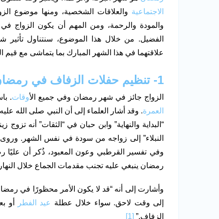
الاجتماعية
والعلاقات الشخصية، ومنها موضوع الزواج.
والمودة والرحمة، ومن المهم أن يكون الزواج في 
الفضيل. من خلال هذا الموضوع، سنتناول تأثير ش
علاقتهما في هذا الشهر المبارك بما يتماشى مع قيم ال
1-
تنظيم حفلات الزفاف في رمضا
الزواج جائز في شهر رمضان وفي جميع ال
أوقات
. با
العمرة
. وقد أشار العلماء إلى أن النبي صلى الله عل
“البداية والنهاية” وابن حبان في “الثقات” أنه تزوج
النبلاء” إلى زواجه من سودة في نفس الشهر. وروى 
وفي تفسير القرطبي وعون المعبود، ذُكر أن عليًا
رمضان ينبغي عليه تجنب مقدمات الجماع خلال النهار 
وأشارت إلى أنه “قد لا يكون الأمر محظورًا في رمضا
إلى وقت لاحق. سواء خلال عطلة
عيد الفطر
أو بع
الزفاف.”
[1]