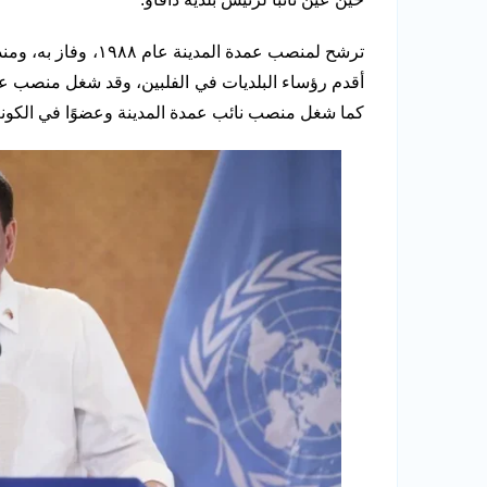
ترشح لمنصب عمدة المدينة عام ١٩٨٨، وفاز به، ومنذ ذلك الحين، لم يخسر
كما شغل منصب نائب عمدة المدينة وعضوًا في الكونغرس