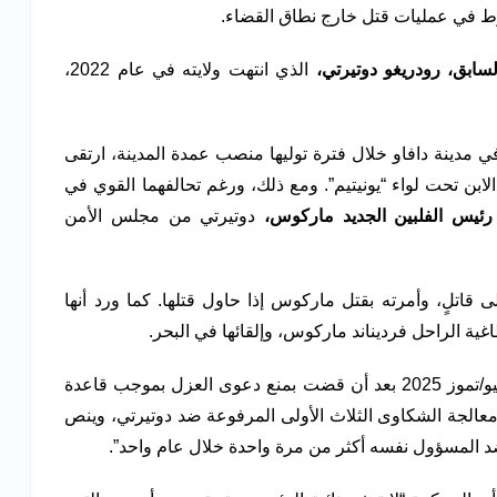
رط في عمليات قتل خارج نطاق القضاء.
لسابق، رودريغو دوتيرتي،
الذي انتهت ولايته في عام 2022،
مدينة دافاو خلال فترة توليها منصب عمدة المدينة، ارتقى
ن تحت لواء “يونيتيم”. ومع ذلك، ورغم تحالفهما القوي في
رئيس الفلبين الجديد ماركوس،
دوتيرتي من مجلس الأمن
 قاتلٍ، وأمرته بقتل ماركوس إذا حاول قتلها. كما ورد أنها
اغية الراحل فرديناند ماركوس، وإلقائها في البحر.
مع ذلك، أوقفت المحكمة العليا المحاكمة في 25 يوليو/تموز 2025 بعد أن قضت بمنع دعوى العزل بموجب قاعدة
الجة الشكاوى الثلاث الأولى المرفوعة ضد دوتيرتي، وينص