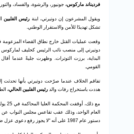
فرديناند ماركوس،
جونيور، والرشوة، والفساد، والتو
ويقول المشرعون إن دوتيرتي، ابنة
رئيس الفلبين ا
تشكل تهديدًا للأمن والاستقرار الوطني.
وقعت عمليات القتل خارج نطاق القضاء المزعومة في 
دوتيرتي إلى منصب نائب الرئيس كحليف لماركوس الاب
البداية، برزت التوترات. وظهرت جليةً عندما أقال
القومي.
تفاقم الخلاف عندما صرّحت دوتيرتي بأنها تحدثت إلى
هددت باستخراج رفات والد
رئيس الفلبين الحالي،
الط
العام الواحد، وذلك عقب تقاعس مجلس النواب عن مع
دستور عام 1987 على أنه “لا يجوز رفع دعوى عزل ضد المسؤول نفسه أكثر من مرة واحدة خلال عام واحد”.