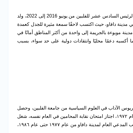
سياسي فلبيني بارز، شغل منصب الرئيس السادس عشر للفلبين من يونيو 2016 إلى 2022، ولد
ي، ونشأ في مدينة دافاو، حيث اكتسب لاحقًا سمعة مثيرة للجدل كعمدة
ينة موبوءة بالجريمة إلى واحدة من أكثر المناطق أمانًا في
ا أكسبه دعمًا محليًا وانتقادات دولية على حد سواء، بسبب
ى بكالوريوس الآداب في العلوم السياسية من جامعة الفلبين، وحصل
على شهادة في القانون من كلية سان بيدا للقانون عام ١٩٧٢، اجتاز امتحان نقابة المحامين في العام نفسه، شغل
منصب مستشار خاص، ثم أصبح مدعيًا عامًا في مكتب المدعي العام لمدينة دافاو من عام ١٩٧٧ حتى عام ١٩٨٦،