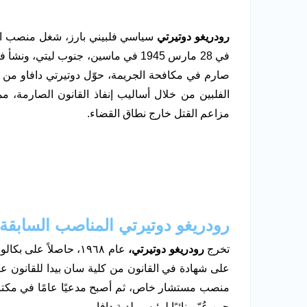
رودريغو دوتيرتي
في 28 مارس 1945 في ماسين، جنوب ليت
صارم في مكافحة الجريمة، حوّل دوتيرتي دافاو من مد
الفلبين من خلال أساليب إنفاذ القانون الصارمة، مم
مزاعم القتل خارج نطاق القضاء.
رودريغو دوتيرتي المناصب السابقة
تخرج
رودريغو دوتيرتي،
عام ١٩٦٨، حاصلاً عل
حين عُيّن نائبًا لرئيس بلدية دافاو.