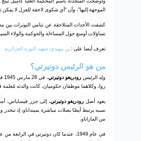
وأوضحت المتحدثة باسم المحكمة العليا كاميل تينج أ
الموجهة إليها”، وأن “أي شكوى لاحقة للعزل لا يمكن تقديمها إلا اعت
كشفت الأحداث المتلاحقة عن تنامي التوترات بين 
تساؤلات أوسع حول المساءلة والحوكمة والولاء السيا
تعرف أيضا على :
بن مهيدي: شهيد الثورة الجزائرية
من هو الرئيس دوتيرتي؟
ولِد الرئيس
رودريغو دوتيرتي
، ف
روا، وكلاهما موظفان حكوميان، كانت والدته مُعلمة ف
يعود أصل
رودريغو دوتيرتي
، إلى جزر فيساياس، أمض
نسبه يرتبط أيضًا بصلات مباشرة بمينداناو، إذ تنحدر وا
من الماراناو.
في عام 1949، عندما كان دوتيرتي في الرابع