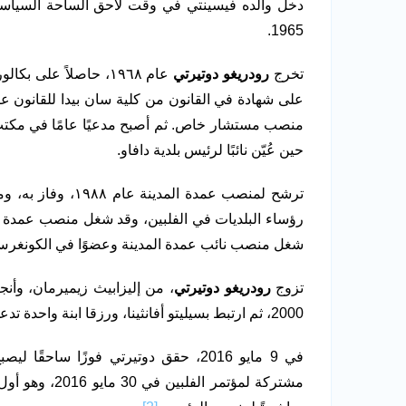
1965.
تخرج
رودريغو دوتيرتي
عام ١٩٦٨، حاصلاً عل
حين عُيّن نائبًا لرئيس بلدية دافاو.
ترشح لمنصب عمدة ال
شغل منصب نائب عمدة المدينة وعضوًا في الكونغرس عن 
تزوج
رودريغو دوتيرتي
2000، ثم ارتبط بسيليتو أفانثينا، ورزقا ابنة واحدة تدعى
في 9 مايو 2016، حقق دوتيرتي فوزًا س
مشتركة لمؤتمر 