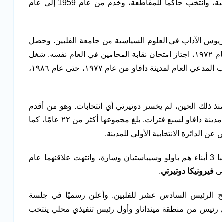
دخل والده فيسينتي في وقت لاحق الساحة السياسية، وانتخب حاكماً للمقاطعة، وخدم من عام 1959 إلى عام
ى بكالوريوس الآداب في العلوم السياسية من جامعة الفلبين. وحصل
على شهادة في القانون من كلية سان بيدا للقانون عام ١٩٧٢، اجتاز امتحان نقابة المحامين في العام نفسه. شغل
منصب مستشار خاص. ثم أصبح مدعيًا عامًا في مكتب المدعي العام لمدينة دافاو من عام ١٩٧٧، حتى عام ١٩٨٦،
مدينة عام ١٩٨٨، وفاز به، ومنذ ذلك الحين، لم يخسر دوتيرتي أي انتخابات. وهو من أقدم
رؤساء البلديات في الفلبين، وقد شغل منصب عمدة مدينة دافاو لسبع فترات. بلغ مجموعها أكثر من ٢٢ عامًا، كما
الدائرة الانتخابية الأولى للمدينة.
، من إليزابيث زيميرمان، وأنجبا 3 أبناء هم باولو وسيباستيان وسارة، وانتهت علاقتهما عام
فيرونيكا دوتيرتي
.
احقًا ليصبح الرئيس السادس عشر للفلبين. وأعلن رسميًا في جلسة
الفلبين في 30 مايو 2016، وهو أول رئيس من منطقة مينداناو وأول رئيس تنفيذي محلي ينتخب