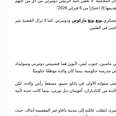
ن المحكمة “لا تعفي نائبة الرئيس دوتيرتي من أي من التهم
بارًا من 6 فبراير 2026”.
معسكري
بونغ بونغ ماركوس
ودوتيرتي. كما لا تزال القضية تثير
سي في الفلبين.
ي 28 مارس 1945 في ماسين، جنوب ليتي، لأبوين هما فيسينتي دوتيرتي وسوليداد
ي مدرسة حكومية، بينما كان والده موظفًا حكوميًا.
ى سنواته الأولى في داناو، سيبو، مسقط رأس والده، لكن
لدته من كابادباران، أغوسان ديل نورتي، بينما كانت جدته لأبيه
ة من عمره، انتقلت عائلته إلى مدينة دافاو غير المقسمة آنذاك، حيث