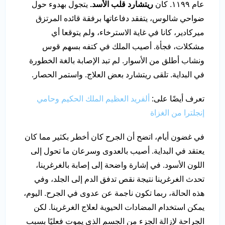
عام ١١٩٩. كان
ريتشارد قلب الأسد.
يتجول بهدوء حول
ضواحي شالوس، يتفقد دفاعاتها برفقة قائده المرتزق
ميركادير، كانا في غاية الاسترخاء، ولم يتوقعا أي
مشكلات، فجأة. أصيب الملك في كتفه بسهم قوس
ونشاب أطلق من الأسوار. لم تبد الإصابة بالغة الخطورة
في البداية. تلقى ريتشارد بعض العلاج. واستمر الحصار.
تعرف أيضًا على:
ألفريد العظيم الملك الحكيم وحامي
إنجلترا من الغزاة
في غضون أيام، اتضح أن الجرح كان أخطر بكثير مما كان
يعتقد في البداية. أصيب بالعدوى وسرعان ما تحول إلى
اللون الأسود. في إشارة واضحة إلى إصابة بالغرغرينا،
تحدث الغرغرينا نتيجة نقص تدفق الدم إلى الجلد، وفي
هذه الحالة، ربما تكون ناجمة عن عدوى في الجرح. اليوم،
يمكن استخدام المضادات الحيوية لعلاج الغرغرينا. لكن
الجراحة لإزالة الجزء من الجسم الذي يموت فعليًا بسبب