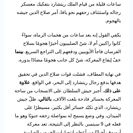
ساعات قليلة من قيام الملك ريتشارد بتفكيك معسكر
رجاله واستئناف زحفهم نحو يافا، أمر صلاح الدين جيشه
بالهجوم.
يكفي القول إنه بعد ساعات من هجمات الرماة، سواءً
كانوا راكبين أم لا، شنّ الصليبيون أخيرًا هجومًا بسلاح
الفرسان فاجأ الأيوبيين ودفعهم إلى التراجع السريع.
بينما
خفّ إيقاع المعركة، شنّ كل جانب هجومًا مضادًا بدوره.
في نهاية المطاف، فشلت قوات صلاح الدين في تحقيق
هدفها بدفع رجال ريتشارد إلى البحر، في الواقع.
علاوة
على ذلك
، أُجبر جيش السلطان على الانسحاب من ساحة
المعركة بخسائر فادحة بلغت الآلاف،
بالتالي
، ظلّ جيش
ريتشارد، الذي تكبّد خسائر أقل بكثير، مسيطرًا على
الميدان، وفي وضع يسمح له بمواصلة زحفه جنوبًا وهو ما
فعله في 9 سبتمبر. بالنظر إلى النتيجة، تعد معركة
أرسوف أحيانًا من أعظم انتصارات الحروب الصليبية.