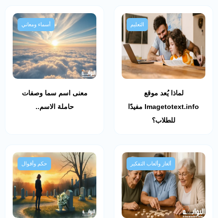
التعليم
أسماء ومعاني
لماذا يُعد موقع
معنى اسم سما وصفات
Imagetotext.info مفيدًا
حاملة الاسم..
للطلاب؟
ألغاز وألعاب التفكير
حكم وأقوال