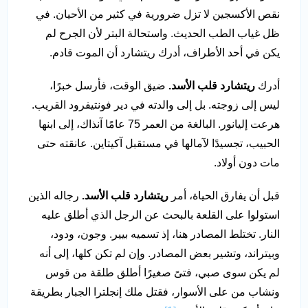
نقص الأكسجين لا تزل ضرورية في كثير من الأحيان. في
ظل غياب الطب الحديث. واستحالة البتر لأن الجرح لم
يكن في أحد الأطراف، أدرك ريتشارد أن الموت قادم.
أدرك
ريتشارد قلب الأسد.
ضيق الوقت، فأرسل خبرًا،
ليس إلى زوجته. بل إلى والدته في دير فونتيفرود القريب.
هرعت إليانور. البالغة من العمر 75 عامًا آنذاك، إلى ابنها
الحبيب، تجسيدًا لآمالها في مستقبل آكيتاين. عانقته حتى
مات دون أولاد.
قبل أن يفارق الحياة، أمر
ريتشارد قلب الأسد.
رجاله الذين
استولوا على القلعة بالبحث عن الرجل الذي أطلق عليه
النار. تختلط المصادر هنا، إذ تسميه بيير. وجون، ودود،
وبيتراند، وتشير بعض المصادر. وإن لم تكن كلها، إلى أنه
لم يكن سوى صبي، فتىً صغيرًا أطلق طلقة من قوس
ونشاب من على الأسوار، فقتل ملك إنجلترا الجبار بطريقة