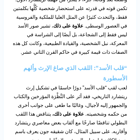
تكمن قوته في قدرته على استحضار شخصية كُلَّها بكلمتين
فقط، والتحدث كثيرًا عن المثل العليا للملكية والفروسية
في العصور الوسطى.
علاوة على ذلك
، تشير صور الأسد
ليس فقط إلى الشجاعة، بل أيضًا إلى الشراسة في
المعركة، نبل الشخصية، والقيادة الطبيعية، وكانت كل هذه
الصفات ذات قيمة كبيرة في حاكم القرن الثاني عشر.
“قلب الأسد”: اللقب الذي صاغ الإرث وألهم
الأسطورة
لعب لقب “قلب الأسد” دورًا حاسمًا في تشكيل إرث
ريتشارد التاريخي، فقد أثر على النَّظْرَة المؤرخين والكتاب
والجمهور إليه لأجيال، وغالبًا ما طغى على جوانب أخرى
من حكمه وشخصيته.
علاوة على ذلك،
يتناقض هذا اللقب
البطولي تناقضًا صارخًا مع ألقاب بعض معاصري ريتشارد
وأقاربه. على سبيل المثال، كان شقيقه جون يعرف باسم