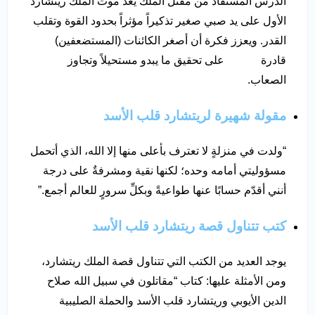
الدرس المستفاد من مقتل الملك يعدّ موت الملك ريتشارد
الأول على يد صبي صغير تذكيراً مؤثراً بحدود القوة وتقلب
القدر. ويعزز فكرة أن أصغر الكائنات (المستضعفين)
قادرة على تحقيق ما يبدو مستحيلاً وتجاوز
الصعاب.
مقولة شهيرة لريتشارد قلب الأسد
“ولدت في منزلةٍ لا تعترف بأعلى منها إلا الله، الذي أتحمل
مسؤوليتي أمامه وحده؛ لكنها نقية ومشرفةٌ على درجة
أنني أقدّم حسابًا عنها طواعيةً وبكلِّ سرورٍ للعالم أجمع.”
كتب تتناول قصة ريتشارد قلب الأسد
يوجد العديد من الكتب التي تتناول قصة الملك ريتشارد،
ومن الأمثلة عليها: كتاب “مقاتلون في سبيل الله صلاح
الدين الأيوبي وريتشارد قلب الأسد والحملة الصليبية