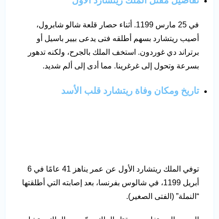
تفاصيل مقتل الملك ريتشارد الأول
في 25 مارس 1199. أثناء حصار قلعة شالو شابرول،
أصيب ريتشارد بسهم أطلقه فتى يدعى بيير باسيل أو
برتراند دي غوردون. استخف الملك بالجرح، ولكنه تدهور
بسرعة وتحول إلى غرغرينا. مما أدى إلى ألم شديد.
ت
اريخ ومكان وفاة ريتشارد قلب الأسد
توفي الملك ريتشارد الأول عن عمر يناهز 41 عامًا في 6
أبريل 1199، في شالوس بفرنسا، بعد إصابته التي أطلقتها
“النملة” (الفتى الصغير).