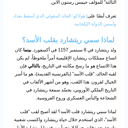
الثالثة” للمؤلف جيمس رستون الابن.
تعرف أيضًا على:
هولاكو: القائد المغولي الذي أسقط بغداد
وأسس الدولة الإيلخانية
لماذا سمي ريتشارد بقلب الأسد؟
ولد ريتشارد في 8 سبتمبر 1157 في أكسفورد.
بينما
كان
اتساع ممتلكات ريتشارد الإقليمية أمراً ملحوظاً، لم يكن
هذا الاتساع هو ما رسخ مكانته في التاريخ،
بالتالي
فإن
لقبه الخالد، “قلب الأسد” (بالفرنسية القديمة)، هو ما أسر
الخيال لقرون. هذا اللقب، وهو من أشهر الألقاب في
التاريخ الملكي الأوروبي، يجسّد سمعة ريتشارد في
الشجاعة والبأس العسكري وروح الفروسية.
لماذا سمي ريتشارد قلب الأسد؟ لقد أصبح لقب “قلب
الأسد”، الذي استخدم خلال حياة ريتشارد واكتسب شعبية
واسعة بعد وفاته، جزءًا لا يتجزأ من فهمنا لريتشارد الأول.