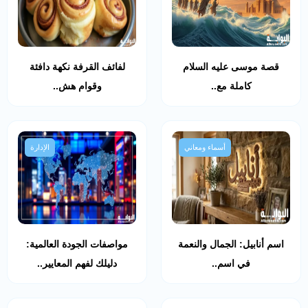
قصة موسى عليه السلام
لفائف القرفة نكهة دافئة
كاملة مع..
وقوام هش..
أسماء ومعاني
الإدارة
اسم أنابيل: الجمال والنعمة
مواصفات الجودة العالمية:
في اسم..
دليلك لفهم المعايير..