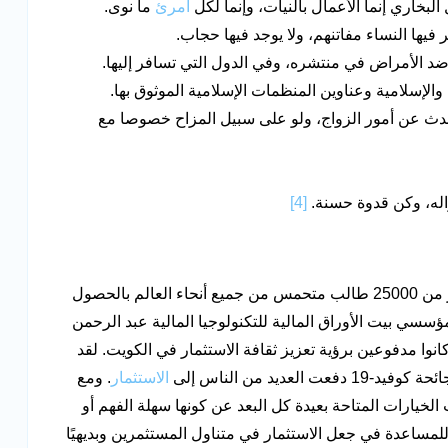
البخاري إنما الأعمال بالنيات، وإنما لكل
امرئ
ما نوى.
ها النساء مفاتنهم، ولا يوجد فيها حجاب.
د الأمراض في منتشره، وفي الدول التي تسافر إليها.
والإسلامية وعناوين المنظمات الإسلامية الموثوق بها.
دث عن أمور الزواج، ولو على سبيل المزاح خصوصا مع
واله، وكن قدوة حسنة.
[4]
زاد هو موقع إلكتروني وأكاديمية زاد، التي تسمح لأكثر من 25000 طالب متحمس من جميع أنحاء العالم بالحصول
سي بيت الأوراق المالية للتكنولوجيا المالية عبد الرحمن
كانوا مدفوعين برؤية تعزيز ثقافة الاستثمار في الكويت. لقد
ديد من الناس إلى
الاستثمار
. ومع
لخيارات المتاحة بعيدة كل البعد عن كونها سهلة الفهم أو
للمساعدة في جعل الاستثمار في متناول المستثمرين وبديهيًا