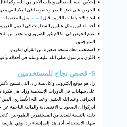
إخلاص النية لله تعالى وطلب الأجر من الله، وكما قال 
الحرص على غض البصر وخصوصا في البلاد التي يظهر في
اتخاذ الاحتياطات اللازمة قبل
السفر
مثل التطعيمات ض
أخذ العناوين مثل عناوين السفارات في الدول العربية 
عدم الخوض في الكلام غير الضروري والحذر من التح
المترجمين.
اصطحب معك نسخة صغيرة من القرآن الكريم.
اقْتُدِيَ بالرسول صلى الله عليه وسلم في أفعاله وأق
5- قصص نجاح للمستخدمين
على شهادات في الدورات الإسلامية وزاد، هي فكرة مؤس
الخرافي وعبد الله العتيبي وعبد الله الأنصاري، الذين 
أدركوا أن الصعوبات الاقتصادية والمالية الناجمة عن جائحة كوفيد-19 دفعت الع
ذلك، بالنسبة للعديد من المستثمرين الطموحين، كانت ا
سهلة الاستخدام. أدى هذا إلى إنشاء زاد، وهي طريقة 