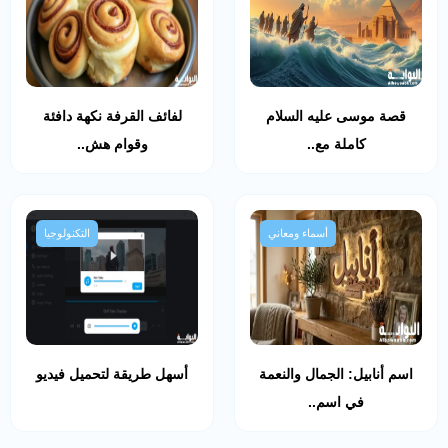
قصة موسى عليه السلام
لفائف القرفة نكهة دافئة
كاملة مع..
وقوام هش..
أسماء ومعاني
التكنولوجيا
اسم أنابيل: الجمال والنعمة
أسهل طريقة لتحميل فيديو
في اسم..