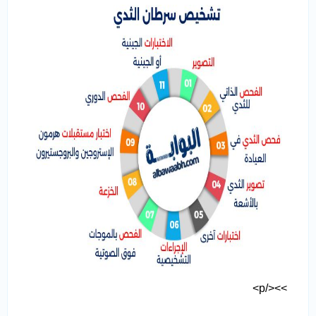
>></p>