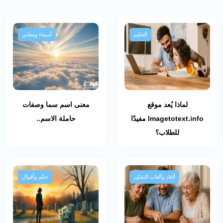
التعليم
أسماء ومعاني
لماذا يُعد موقع
معنى اسم سما وصفات
Imagetotext.info مفيدًا
حاملة الاسم..
للطلاب؟
ألغاز وألعاب التفكير
حكم وأقوال