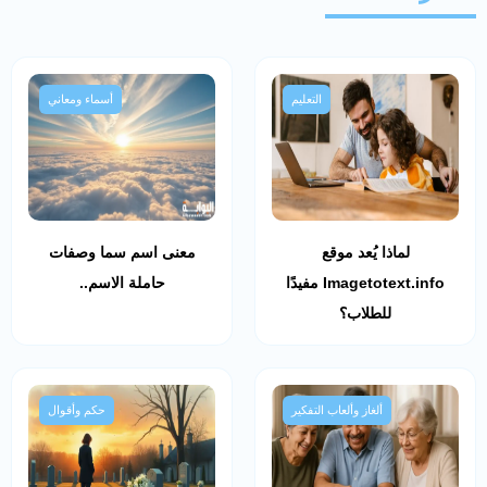
التعليم
أسماء ومعاني
لماذا يُعد موقع
معنى اسم سما وصفات
Imagetotext.info مفيدًا
حاملة الاسم..
للطلاب؟
ألغاز وألعاب التفكير
حكم وأقوال