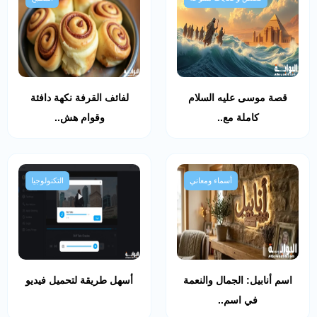
قصة موسى عليه السلام
لفائف القرفة نكهة دافئة
كاملة مع..
وقوام هش..
أسماء ومعاني
التكنولوجيا
اسم أنابيل: الجمال والنعمة
أسهل طريقة لتحميل فيديو
في اسم..