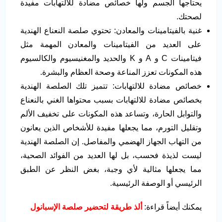
يحتاجها الجسم ولها خصائص مضادة للالتهابات مفيدة
لصحتك.
غنية بالفيتامينات والمعادن: تحتوي صلصة النعناع الهندية
على العديد من الفيتامينات والمعادن المهمة مثل
فيتامينات C و A و K والحديد والمغنيسيوم والكالسيوم
هذه المكونات تعزز المناعة وصحة العظام والبشرة.
خصائص مضادة للالتهابات: تتميز تلك الصلصة الهندية
بخصائص مضادة للالتهابات بسبب محتواها الغني بالنعناع
والتوابل الحارة، وتساعد هذه المكونات على تخفيف الألم
وتقليل التورم، مما يجعلها مفيدة للأشخاص الذين يعانون
من التهاب الجهاز الهضمي والمفاصل. إن الصلصة الهندية
ليست لذيذة فحسب، بل لها العديد من الفوائد الصحية،
مما يجعلها مثالية لأي وجبة، بغض النظر عن الطبق
الرئيسي أو الوصفة الرئيسية.
يمكنك أيضاً قراءة:
ألذ طريقة لتحضير صلصة الإسبانول