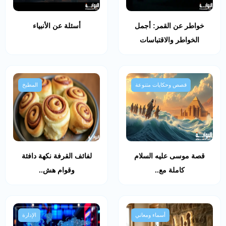
خواطر عن القمر: أجمل
أسئلة عن الأنبياء
الخواطر والاقتباسات
قصص وحكايات متنوعة
المطبخ
قصة موسى عليه السلام
لفائف القرفة نكهة دافئة
كاملة مع..
وقوام هش..
أسماء ومعاني
الإدارة