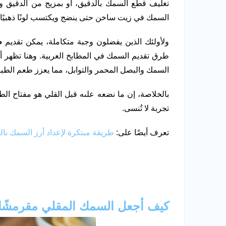
تغليف قطع السمك بالدقيق، أو بمزيج من الدقيق و
السمك في زيت ساخن حتى ينضج ويكتسب لونًا ذهبيًا وب
ولأولئك الذين يفضلون وجبة متكاملة، يمكن تقديم
ط
طرق تقديم السمك في المطابخ العربية. وهنا تظهر أه
السمك والبصل المحمر والتوابل، مما يعزز طعم الطبق 
بالخلاصة، إن ما نضعه علىه قبل القلي هو مفتاح الط
تجربة لا تُنسى.
تعرف أيضًا على:
طريقة مبتكرة لإعداد أرز السمك با
كيف أجعل السمك المقلي مقرمشًا