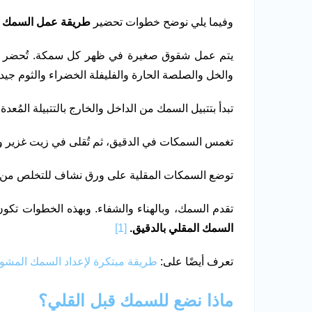
وفيما يلي نوضح خطوات تحضير
طريقة عمل السمك ا
يتم عمل شقوق صغيرة في ظهر كل سمكة. تُحضر التت
والخل والصلصة الحارة والفليفلة الخضراء والثوم جيداً
تبدأ بتتبيل السمك من الداخل والخارج بالتتبيلة المُعد
تغمس السمكات في الدقيق، ثم تُقلى في زيت غزير وس
توضع السمكات المقلية على ورق نشاف للتخلص من ال
تقدم السمك، وبالهناء والشفاء. وبهذه الخطوات تكو
السمك المقلي بالدقيق.
[1]
تعرف أيضًا على:
طريقة مبتكرة لإعداد السمك المش
ماذا نضع للسمك قبل القلي؟