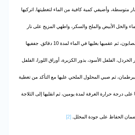
متوسطة، وأضيفي كمية كافية من الماء لتغطيتها. اتركيها
 والخل الأبيض والملح والسكر، واطهي المزيج على نار
اغسلي البرطمانات جيدًا بالماء والصابون، ثم عقميها بغليها في الماء لمدة 10 دقائق. جففيها
لخردل، الفلفل الأسود، بذور الكزبرة، أوراق اللورا، الفلفل
طمان، ثم صبي المحلول الملحي عليها مع التأكد من تغطية
على درجة حرارة الغرفة لمدة يومين، ثم انقليها إلى الثلاجة
ضمان الحفاظ على جودة المخلل.
[2]