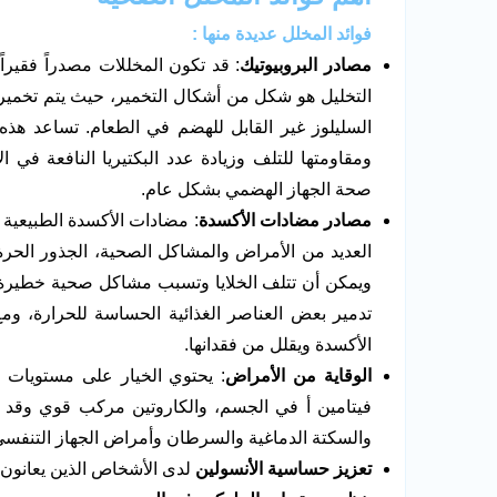
فوائد المخلل عديدة منها :
مصادر البروبيوتيك
: قد تكون المخللات مصدراً فقيراً 
التخليل هو شكل من أشكال التخمير، حيث يتم تخمير 
السليلوز غير القابل للهضم في الطعام. تساعد هذه 
ومقاومتها للتلف وزيادة عدد البكتيريا النافعة في ال
صحة الجهاز الهضمي بشكل عام.
مصادر مضادات الأكسدة
: مضادات الأكسدة الطبيعية 
العديد من الأمراض والمشاكل الصحية، الجذور الحر
ويمكن أن تتلف الخلايا وتسبب مشاكل صحية خطيرة 
تدمير بعض العناصر الغذائية الحساسة للحرارة، 
الأكسدة ويقلل من فقدانها.
الوقاية من الأمراض
: يحتوي الخيار على مستويات عا
فيتامين أ في الجسم، والكاروتين مركب قوي وقد ث
والسكتة الدماغية والسرطان وأمراض الجهاز التنفسي
تعزيز حساسية الأنسولين
لدى الأشخاص الذين يعانون م