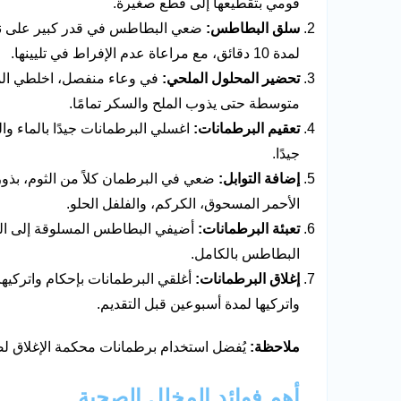
قومي بتقطيعها إلى قطع صغيرة.
سلق البطاطس:
ضعي البطاطس في قدر كبير على نار 
لمدة 10 دقائق، مع مراعاة عدم الإفراط في تليينها.
تحضير المحلول الملحي:
في وعاء منفصل، اخلطي الماء
متوسطة حتى يذوب الملح والسكر تمامًا.
تعقيم البرطمانات:
جيدًا.
إضافة التوابل:
ضعي في البرطمان كلاً من الثوم، بذور ا
الأحمر المسحوق، الكركم، والفلفل الحلو.
تعبئة البرطمانات:
أضيفي البطاطس المسلوقة إلى البر
البطاطس بالكامل.
إغلاق البرطمانات:
أغلقي البرطمانات بإحكام واتركيها 
واتركيها لمدة أسبوعين قبل التقديم.
ملاحظة:
يُفضل استخدام برطمانات محكمة الإغلاق ل
أهم فوائد المخلل الصحية