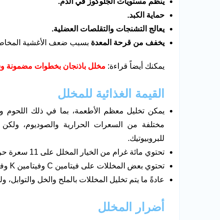
ينظم مستويات الجلوكوز في الدم
.
حماية الكبد
.
يعالج التشنجات والتقلصات العضلية
.
يخفف من قرحة المعدة
بسبب ضعف الأغشية المخاطية 
يمكنك أيضاً قراءة:
مخلل باذنجان بخطوات مضمونة و
القيمة الغذائية للمخلل
يمكن تخليل معظم الأطعمة، بما في ذلك اللحوم وال
مختلفة من السعرات الحرارية والصوديوم، ولكن ا
للبروبيوتيك.
تحتوي مائة غرام من الخيار المخلل على 11 سعرة حرارية وثلث إلى نصف الكمية الموصى بها من الصوديوم.
تحتوي بعض المخللات على فيتامين C وفيتامين K وفيتامين
عادةً ما يتم تخليل المخللات بالملح والخل والتوابل، 
أضرار المخلل