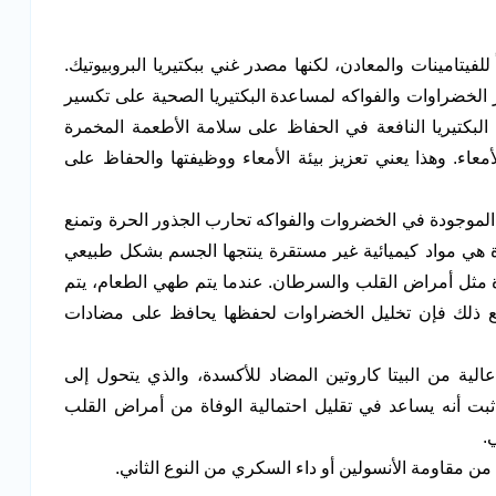
للفيتامينات والمعادن، لكنها مصدر غني ببكتيريا البروبيوتيك.
الخضراوات والفواكه لمساعدة البكتيريا الصحية على تكسير
البكتيريا النافعة في الحفاظ على سلامة الأطعمة المخمرة
أمعاء. وهذا يعني تعزيز بيئة الأمعاء ووظيفتها والحفاظ على
الموجودة في الخضروات والفواكه تحارب الجذور الحرة وتمنع
ة هي مواد كيميائية غير مستقرة ينتجها الجسم بشكل طبيعي
مثل أمراض القلب والسرطان. عندما يتم طهي الطعام، يتم
ومع ذلك فإن تخليل الخضراوات لحفظها يحافظ على مضادات
لية من البيتا كاروتين المضاد للأكسدة، والذي يتحول إلى
بت أنه يساعد في تقليل احتمالية الوفاة من أمراض القلب
.
ن مقاومة الأنسولين أو داء السكري من النوع الثاني.