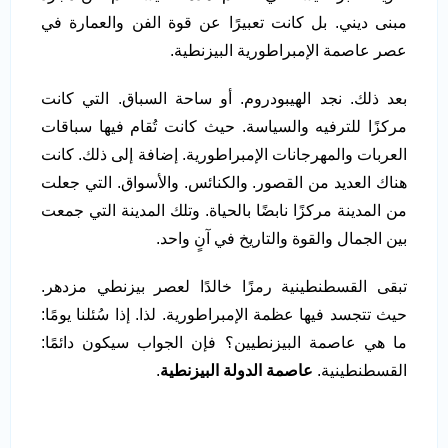
مبنى ديني. بل كانت تعبيرًا عن قوة الفن والعمارة في
عصر عاصمة الإمبراطورية البيزنطية.
بعد ذلك. نجد الهيبودروم. أو ساحة السباق. التي كانت
مركزًا للترفيه والسياسة. حيث كانت تُقام فيها سباقات
العربات والمهرجانات الإمبراطورية. إضافة إلى ذلك. كانت
هناك العديد من القصور. والكنائس. والأسواق. التي جعلت
من المدينة مركزًا نابضًا بالحياة. وتلك المدينة التي جمعت
بين الجمال والقوة والتاريخ في آنٍ واحد.
تبقى القسطنطينية رمزًا خالدًا لعصر بيزنطي مزدهر.
حيث تتجسد فيها عظمة الإمبراطورية. لذا. إذا سُئلنا يومًا:
ما هي عاصمة البيزنطيين؟ فإن الجواب سيكون دائمًا:
القسطنطينية.
عاصمة الدولة البيزنطية
.