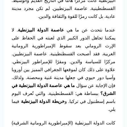
البيزنطية كانت مركزًا هامًا في التاريخ القديم والوسيط.
القسطنطينية. عاصمة البيزنطيين. لم تكن مجرد مدينة
عادية. بل كانت رمزًا للقوة والثقافة والدين.
عندما نتحدث عن ما هي
عاصمة الدولة البيزنطية
. لا
يمكننا تجاهل الدور الكبير الذي لعبته في الحفاظ على
الإرث الروماني بعد سقوط الإمبراطورية الرومانية
الغربية. فقد أصبحت القسطنطينية. عاصمة البيزنطيين.
مركزًا للسياسة والدين. ومقرًا للإمبراطور البيزنطي.
علاوة على ذلك كان لموقعها الجغرافي المميز بين أوروبا
وآسيا دور حيوي في جعلها مدينة غنية ومحصنة. ولذلك.
فإن الإجابة عن سؤال
ما هي عاصمة الدولة البيزنطية في
الشرق؟
ببساطة هي: القسطنطينية. والتي تُعرف اليوم
باسم إسطنبول في تركيا. و
خريطة الدولة البيزنطية
فيما
يلي.
كانت الدولة البيزنطية (الإمبراطورية الرومانية الشرقية)