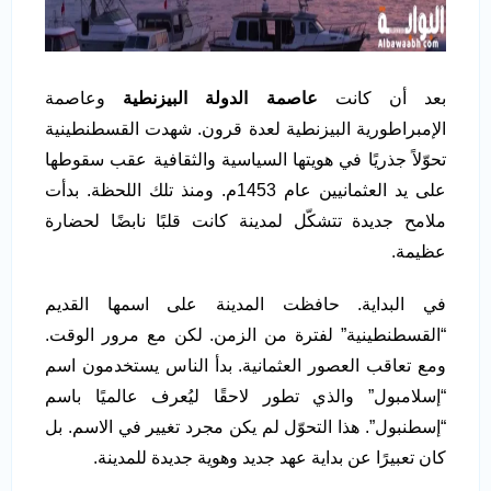
بعد أن كانت
عاصمة الدولة البيزنطية
وعاصمة
الإمبراطورية البيزنطية لعدة قرون. شهدت القسطنطينية
تحوّلاً جذريًا في هويتها السياسية والثقافية عقب سقوطها
على يد العثمانيين عام 1453م. ومنذ تلك اللحظة. بدأت
ملامح جديدة تتشكّل لمدينة كانت قلبًا نابضًا لحضارة
عظيمة.
في البداية. حافظت المدينة على اسمها القديم
“القسطنطينية” لفترة من الزمن. لكن مع مرور الوقت.
ومع تعاقب العصور العثمانية. بدأ الناس يستخدمون اسم
“إسلامبول” والذي تطور لاحقًا ليُعرف عالميًا باسم
“إسطنبول”. هذا التحوّل لم يكن مجرد تغيير في الاسم. بل
كان تعبيرًا عن بداية عهد جديد وهوية جديدة للمدينة.