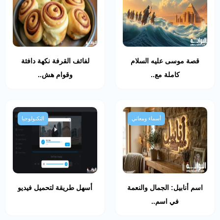
قصة موسى عليه السلام
لفائف القرفة نكهة دافئة
كاملة مع..
وقوام هش..
أسماء ومعاني
التكنولوجيا
اسم أنابيل: الجمال والنعمة
أسهل طريقة لتحميل فيديو
في اسم..