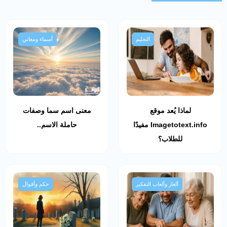
التعليم
أسماء ومعاني
لماذا يُعد موقع
معنى اسم سما وصفات
Imagetotext.info مفيدًا
حاملة الاسم..
للطلاب؟
ألغاز وألعاب التفكير
حكم وأقوال