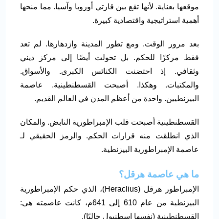
موقعها بعناية. لأنها تقع بين قارتي أوروبا وآسيا. مما منحها
أهمية استراتيجية واقتصادية كبيرة.
بعد مرور الوقت. ومع تطور المدينة وازدهارها. لم تعد
فقط مركزًا للحكم. بل تحولت أيضًا إلى مركز ديني
وثقافي. إذ احتضنت الكنائس الكبرى. والأسواق.
والمكتبات. وهكذا. أصبحت القسطنطينية. عاصمة
البيزنطيين. واحدة من أعظم المدن في العالم القديم.
القسطنطينية أصبحت قلب الإمبراطورية النابض. والمكان
الذي انطلقت منه قرارات الحكم. والرمز الحقيقي لـ
عاصمة الإمبراطورية البيزنطية.
ما هي عاصمة هرقل؟
الإمبراطور هرقل (Heraclius)، الذي حكم الإمبراطورية
البيزنطية من عام 610 إلى 641م، كانت عاصمته هي:
القسطنطينية (نفسها إسطنبول حاليًا).