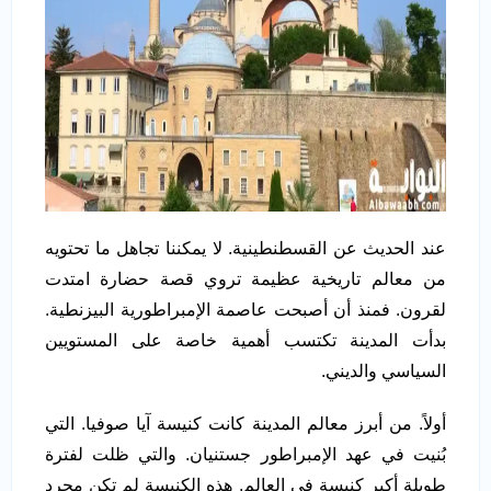
عند الحديث عن القسطنطينية. لا يمكننا تجاهل ما تحتويه
من معالم تاريخية عظيمة تروي قصة حضارة امتدت
لقرون. فمنذ أن أصبحت عاصمة الإمبراطورية البيزنطية.
بدأت المدينة تكتسب أهمية خاصة على المستويين
السياسي والديني.
أولاً. من أبرز معالم المدينة كانت كنيسة آيا صوفيا. التي
بُنيت في عهد الإمبراطور جستنيان. والتي ظلت لفترة
طويلة أكبر كنيسة في العالم. هذه الكنيسة لم تكن مجرد