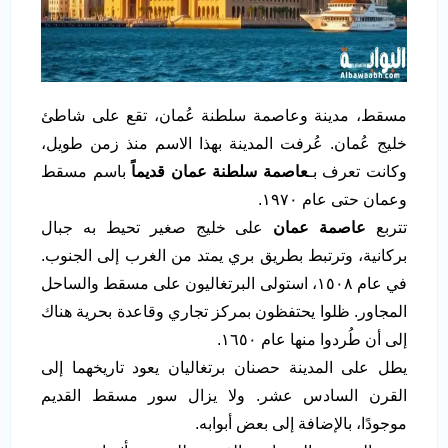
مسقط، مدينة وعاصمة سلطنة عُمان، تقع على شاطئ
خليج عُمان. عُرفت المدينة بهذا الاسم منذ زمن طويل،
وكانت تعرف بـ
عاصمة سلطنة عمان قديماً
باسم مسقط
وعمان حتى عام ١٩٧٠.
تتربع
عاصمة عمان
على خليج صغير تحيط به جبال
بركانية، وترتبط بطريق بري يمتد من الغرب إلى الجنوب.
في عام ١٥٠٨، استولى البرتغاليون على مسقط والساحل
المجاور. ظلوا يحتفظون بمركز تجاري وقاعدة بحرية هناك
إلى أن طُردوا منها عام ١٦٥٠.
يطل على المدينة حصنان برتغاليان يعود تاريخهما إلى
القرن السادس عشر. ولا يزال سور مسقط القديم
موجودًا، بالإضافة إلى بعض أبوابه.