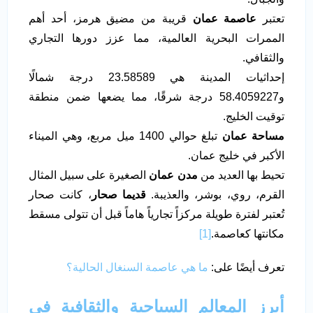
تعتبر
عاصمة عمان
قريبة من مضيق هرمز، أحد أهم
الممرات البحرية العالمية، مما عزز دورها التجاري
والثقافي.
إحداثيات المدينة هي 23.58589 درجة شمالًا
و58.4059227 درجة شرقًا، مما يضعها ضمن منطقة
توقيت الخليج.
مساحة عمان
تبلغ حوالي 1400 ميل مربع، وهي الميناء
الأكبر في خليج عمان.
تحيط بها العديد من
مدن عمان
الصغيرة على سبيل المثال
القرم، روي، بوشر، والعذيبة.
قديما صحار
، كانت صحار
تُعتبر لفترة طويلة مركزاً تجارياً هاماً قبل أن تتولى مسقط
مكانتها كعاصمة.
[1]
تعرف أيضًا على:
ما هي عاصمة السنغال الحالية؟
أبرز المعالم السياحية والثقافية في