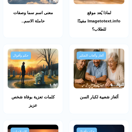
لماذا يُعد موقع
معنى اسم سما وصفات
Imagetotext.info مفيدًا
حاملة الاسم..
للطلاب؟
ألغاز وألعاب التفكير
حكم وأقوال
ألغاز شعبية لكبار السن
كلمات تعزية بوفاة شخص
عزيز
حكم وأقوال
الإسلاميات