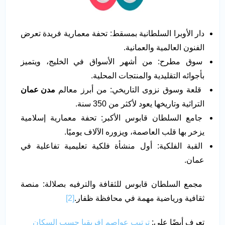
دار الأوبرا السلطانية بمسقط: تحفة معمارية فريدة تعرض
الفنون العالمية والعمانية.
سوق مطرح: من أشهر الأسواق في الخليج، ويتميز
بأجوائه التقليدية والمنتجات المحلية.
قلعة وسوق نزوى التاريخي: من أبرز معالم
مدن عمان
التراثية وتاريخها يعود لأكثر من 350 سنة.
جامع السلطان قابوس الأكبر: تحفة معمارية إسلامية
يزخر بها قلب العاصمة، ويزوره الآلاف يوميًا.
القبة الفلكية: أول منشأة فلكية تعليمية تفاعلية في
عمان.
مجمع السلطان قابوس للثقافة والترفيه بصلالة: منصة
ثقافية ورياضية مهمة في محافظة ظفار.
[2]
تعرف أيضًا على:
ترتيب عواصم إفريقيا حسب السكان