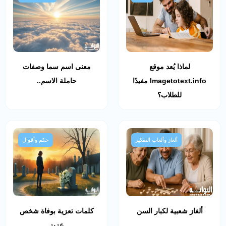
لماذا يُعد موقع
معنى اسم سما وصفات
Imagetotext.info مفيدًا
حاملة الاسم..
للطلاب؟
ألغاز وألعاب التفكير
حكم وأقوال
ألغاز شعبية لكبار السن
كلمات تعزية بوفاة شخص
عزيز