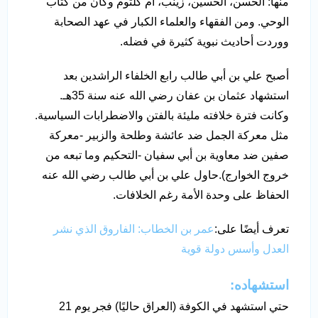
منها: الحسن، الحسين، زينب، أم كلثوم وكان من كتاب
الوحي. ومن الفقهاء والعلماء الكبار في عهد الصحابة
ووردت أحاديث نبوية كثيرة في فضله.
أصبح علي بن أبي طالب رابع الخلفاء الراشدين بعد
استشهاد عثمان بن عفان رضي الله عنه سنة 35هـ.
وكانت فترة خلافته مليئة بالفتن والاضطرابات السياسية.
مثل معركة الجمل ضد عائشة وطلحة والزبير -معركة
صفين ضد معاوية بن أبي سفيان -التحكيم وما تبعه من
خروج الخوارج).حاول علي بن أبي طالب رضي الله عنه
الحفاظ على وحدة الأمة رغم الخلافات.
تعرف أيضًا على:
عمر بن الخطاب: الفاروق الذي نشر
العدل وأسس دولة قوية
استشهاده:
حتي استشهد في الكوفة (العراق حاليًا) فجر يوم 21