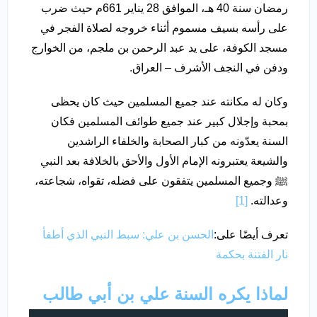
رمضان سنة 40 هـ، الموافق 28 يناير 661م حيث ضرب
على رأسه بسيف مسموم أثناء خروجه لصلاة الفجر في
مسجد الكوفة، على يد عبد الرحمن بن ملجم، من الخوارج
ودفن في النجف الأشرف – العراق.
وكان له مكانته عند جميع المسلمين حيث كان يحظى
بمحبة وإجلال كبير عند جميع طوائف المسلمين فكان
السنة يعدّونه من كبار الصحابة والخلفاء الراشدين
والشيعة يعتبرونه الإمام الأول والأحق بالخلافة بعد النبي
ﷺ وجميع المسلمين يتفقون على فضله، تقواه، شجاعته،
وعدالته.
[1]
تعرف أيضًا على:
الحسن بن علي: سبط النبي الذي أطفأ
نار الفتنة بحكمة
لماذا يكره السنة علي بن أبي طالب