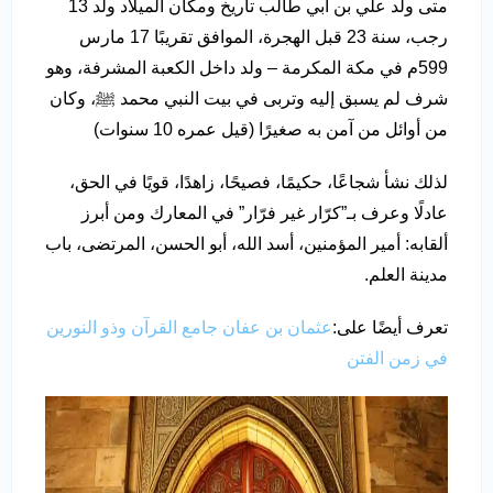
متى ولد علي بن أبي طالب تاريخ ومكان الميلاد ولد 13
رجب، سنة 23 قبل الهجرة، الموافق تقريبًا 17 مارس
599م في مكة المكرمة – ولد داخل الكعبة المشرفة، وهو
شرف لم يسبق إليه وتربى في بيت النبي محمد ﷺ، وكان
من أوائل من آمن به صغيرًا (قيل عمره 10 سنوات)
لذلك نشأ شجاعًا، حكيمًا، فصيحًا، زاهدًا، قويًا في الحق،
عادلًا وعرف بـ”كرّار غير فرّار” في المعارك ومن أبرز
ألقابه: أمير المؤمنين، أسد الله، أبو الحسن، المرتضى، باب
مدينة العلم.
تعرف أيضًا على:
عثمان بن عفان جامع القرآن وذو النورين
في زمن الفتن