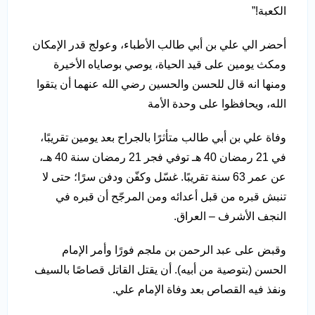
الكعبة!”
أحضر الي علي بن أبي طالب الأطباء، وعولج قدر الإمكان
ومكث يومين على قيد الحياة، يوصي بوصاياه الأخيرة
ومنها انه قال للحسن والحسين رضي الله عنهما أن يتقوا
الله، ويحافظوا على وحدة الأمة
وفاة علي بن أبي طالب متأثرًا بالجراح بعد يومين تقريبًا،
في 21 رمضان 40 هـ توفي فجر 21 رمضان سنة 40 هـ،
عن عمر 63 سنة تقريبًا. غسّل وكفّن ودفن سرًا؛ حتى لا
تنبش قبره من قبل أعدائه ومن المرجّح أن قبره في
النجف الأشرف – العراق.
وقبض على عبد الرحمن بن ملجم فورًا وأمر الإمام
الحسن (بتوصية من أبيه). أن يقتل القاتل قصاصًا بالسيف
ونفذ فيه القصاص بعد وفاة الإمام علي.