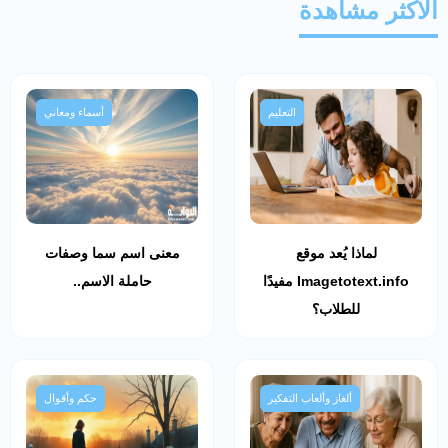
الأكثر مشاهدة
التعليم
أسماء ومعاني
لماذا يُعد موقع
معنى اسم سما وصفات
Imagetotext.info مفيدًا
حاملة الاسم..
للطلاب؟
ألغاز وألعاب التفكير
حكم وأقوال