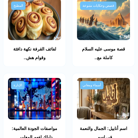
قصص وحكايات متنوعة
المطبخ
قصة موسى عليه السلام
لفائف القرفة نكهة دافئة
كاملة مع..
وقوام هش..
أسماء ومعاني
الإدارة
اسم أنابيل: الجمال والنعمة
مواصفات الجودة العالمية:
في اسم..
دليلك لفهم المعايير..