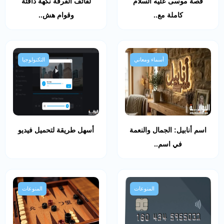
قصة موسى عليه السلام
لفائف القرفة نكهة دافئة
كاملة مع..
وقوام هش..
أسماء ومعاني
التكنولوجيا
اسم أنابيل: الجمال والنعمة
أسهل طريقة لتحميل فيديو
في اسم..
المنوعات
المنوعات