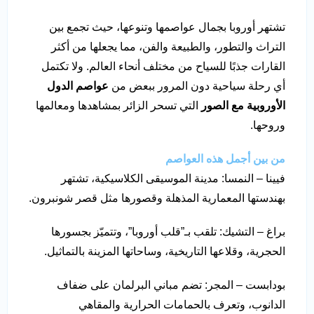
تشتهر أوروبا بجمال عواصمها وتنوعها، حيث تجمع بين
التراث والتطور، والطبيعة والفن، مما يجعلها من أكثر
القارات جذبًا للسياح من مختلف أنحاء العالم. ولا تكتمل
أي رحلة سياحية دون المرور ببعض من
عواصم الدول
الأوروبية مع الصور
التي تسحر الزائر بمشاهدها ومعالمها
وروحها.
من بين أجمل هذه العواصم
فيينا – النمسا: مدينة الموسيقى الكلاسيكية، تشتهر
بهندستها المعمارية المذهلة وقصورها مثل قصر شونبرون.
براغ – التشيك: تلقب بـ”قلب أوروبا”، وتتميّز بجسورها
الحجرية، وقلاعها التاريخية، وساحاتها المزينة بالتماثيل.
بودابست – المجر: تضم مباني البرلمان على ضفاف
الدانوب، وتعرف بالحمامات الحرارية والمقاهي