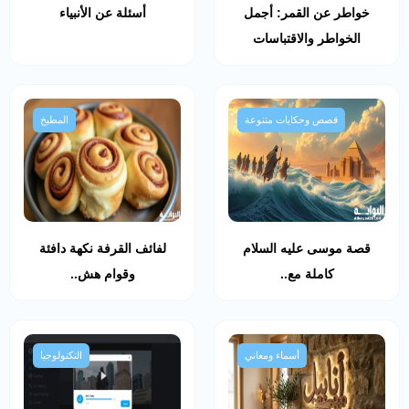
خواطر عن القمر: أجمل
أسئلة عن الأنبياء
الخواطر والاقتباسات
قصص وحكايات متنوعة
المطبخ
قصة موسى عليه السلام
لفائف القرفة نكهة دافئة
كاملة مع..
وقوام هش..
أسماء ومعاني
التكنولوجيا