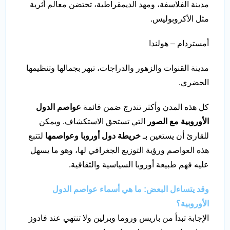
مدينة الفلاسفة، ومهد الديمقراطية، تحتضن معالم أثرية
مثل الأكروبوليس.
أمستردام – هولندا
مدينة القنوات والزهور والدراجات، تبهر بجمالها وتنظيمها
الحضري.
كل هذه المدن وأكثر تندرج ضمن قائمة
عواصم الدول
الأوروبية مع الصور
التي تستحق الاستكشاف. ويمكن
للقارئ أن يستعين بـ
خريطة دول أوروبا وعواصمها
لتتبع
هذه العواصم ورؤية التوزيع الجغرافي لها، وهو ما يسهل
عليه فهم طبيعة أوروبا السياسية والثقافية.
وقد يتساءل البعض:
ما هي أسماء عواصم الدول
الأوروبية؟
الإجابة تبدأ من باريس وروما وبرلين ولا تنتهي عند فادوز