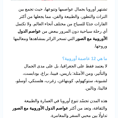
تشتهر أوروبا بجمال عواصمها وتنوعها، حيث تجمع بين
التراث والتطور، والطبيعة والفن، مما يجعلها من أكثر
القارات جذبًا للسياح من مختلف أنحاء العالم. ولا تكتمل
أي رحلة سياحية دون المرور ببعض من
عواصم الدول
الأوروبية مع الصور
التي تسحر الزائر بمشاهدها ومعالمها
وروحها.
ما هي 12 عاصمة أوروبية؟
لا يعتمد فقط على الجغرافيا، بل على مدى الجمال
والتأثير، ومن الأمثلة: باريس، فيينا، براغ، بودابست،
لشبونة، ستوكهولم، كوبنهاغن، زغرب، هلسنكي، أوسلو،
فاليتا، وتالين.
هذه المدن تجسّد تنوع أوروبا في العمارة والطبيعة
والثقافة، وتعد من أكثر
عواصم الدول الأوروبية مع الصور
تداولًا بين محبي السفر والمغامرة.