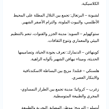
الكلاسيكية.
لشبونة – البرتغال: تجمع بين التلال المطلة على المحيط
الأطلسي، والبيوت الملونة، والترام الأصفر الشهير.
ستوكهولم – السويد: مدينة الجزر والقنوات، تنعم بالتنظيم
البيئي والمعماري وتنوع الثقافات.
كوبنهاغن – الدنمارك: تعرف بجودة الحياة، وتصاميمها
الحديثة، وميناء نيهافن الشهير بألوانه الزاهية.
هلسنكي – فنلندا: مزيج بين البساطة الاسكندنافية
والابتكار العصري.
زغرب – كرواتيا: مدينة تجمع بين الطراز النمساوي-
المجري والطبيعة المتوسطية.
أوسلو – النرويج: موطن المضايق البحرية والطبيعة