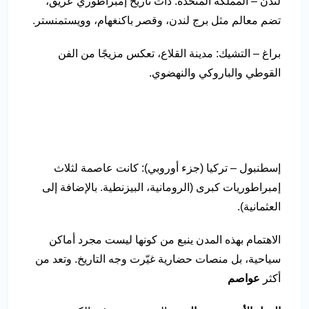
لندن – المملكة المتحدة: ذات تاريخ إمبراطوري عريق،
تضم معالم مثل برج لندن، وقصر باكنغهام، وويستمنستر.
براغ – التشيك: مدينة القلاع، تعكس مزيجًا من الفن
القوطي والباروكي والنهضوي.
إسطنبول – تركيا (جزء أوروبي): كانت عاصمة لثلاث
إمبراطوريات كبرى (الرومانية، البيزنطية. بالإضافة إلى
العثمانية).
الاهتمام بهذه المدن ينبع من كونها ليست مجرد أماكن
سياحية، بل منصات حضارية غيّرت وجه التاريخ. وتعد من
أكثر
عواصم