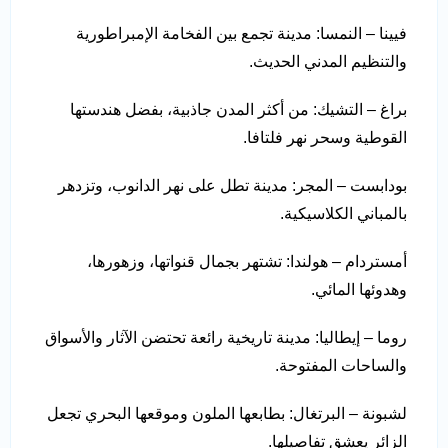
فيينا – النمسا: مدينة تجمع بين الفخامة الإمبراطورية
والتنظيم المدني الحديث.
براغ – التشيك: من أكثر المدن جاذبية، بفضل هندستها
القوطية وسحر نهر فلتافا.
بودابست – المجر: مدينة تطل على نهر الدانوب، وتزدهر
بالمباني الكلاسيكية.
أمستردام – هولندا: تشتهر بجمال قنواتها، وزهورها،
وهدوئها المائي.
روما – إيطاليا: مدينة تاريخية رائعة تحتضن الآثار والأسواق
والساحات المفتوحة.
لشبونة – البرتغال: بطابعها الملون وموقعها البحري تجعل
الزائر يعشق تفاصيلها.