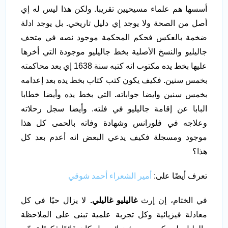
أسسها هم علماء مسيحيين تقريبا. ولكن هذا ليس له إي
أصل من الصحة ولا يوجد إي دليل تاريخي
.
بل يوجد ادلة
ضخمة بالعكس فحكم المحكمة موجود نصه في متحف
جاليليو والنسخ الأصلية بخط جاليليو موجودة التي أخرها
عليها بخط يده مكتوب انه كتبه سنة 1638 إي بعد محاكمته
بخمس سنين
.
فكيف يكون كتب كتاب بخط يده بعد إعدامه
بخمس سنين وايضا جواباته
.
التي بخط يده وأيضا خطابا
البابا عن إقامة جاليليو في فلته. وأيضا سجل رحلاته
وعلاجه في فلورانس وشهادة وفاته بالحمى كل هذا
موجود ومسجلة فكيف يدعي البعض انه أعدم بعد كل
هذا؟
تعرف أيضًا على:
أمير الشعراء أحمد شوقي
في الختام، إن إرث
غاليليو غاليلي.
لا يزال حيًا في كل
معادلة فيزيائية وكل تجربة علمية تبنى على الملاحظة