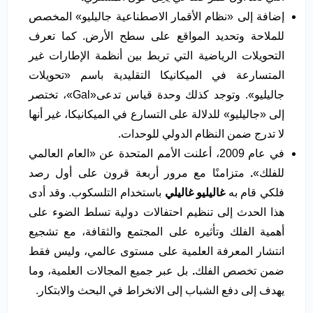
إضافة إلى «نظام الأقمار الاصطناعية جاليليو» المخصص
للملاحة وتحديد المواقع على سطح الأرض. كما تعرف
التحويلات الرياضية التي تربط بين أنظمة الإطارات غير
المتسارعة في الميكانيكا التقليدية باسم «تحويلات
جاليليو». وتوجد كذلك وحدة قياس تدعى«Gal»، تختصر
إلى «جاليليو» للدلالة على التسارع في الميكانيكا، غير أنها
لا تدرج ضمن النظام الدولي للوحدات.
في عام 2009، أعلنت الأمم المتحدة عن «العام العالمي
للفلك»
.
متزامنًا مع مرور أربعة قرون على أول رصد
فلكي قام به
غاليليو غاليلي
باستخدام التلسكوب. وقد أدى
هذا الحدث إلى تنظيم احتفالات دولية تسلط الضوء على
أهمية الفلك وتأثيره على المجتمع والثقافة، مع تشجيع
انتشار المعرفة العلمية على مستوى عالمي، وليس فقط
ضمن تخصص الفلك
.
بل عبر جميع المجالات العلمية، وما
يهدف إلى دفع الشباب إلى الانخراط في البحث والابتكار.