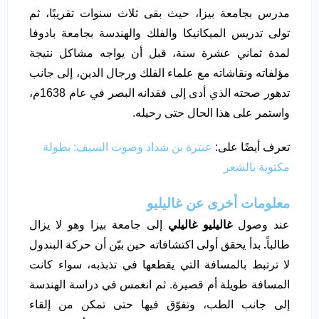
مدرس بجامعة بيزا، حيث بقى ثلاث سنوات تقريبًا، ثم
تولى تدريس الميكانيكا والفلك والهندسة بجامعة بادوفا
لمدة ثماني عشرة سنة، قبل أن يواجه مشاكل نتيجة
مؤلفاته ونقاشاته مع علماء الفلك ورجال الدين، إلى جانب
تدهور صحته الذي أدى إلى فقدانه البصر في عام 1638م،
واستمر على هذا الحال حتى رحيله.
تعرف أيضًا على:
عنترة بن شداد وصوت السيف: بطولة
مكتوبة بالشعر
معلومات أخرى عن غاليليو
عند وصول
غاليليو غاليلي
إلى جامعة بيزا وهو لا يزال
طالباً
.
بدأ يحقق أولى اكتشافاته حين بيّن أن حركة البندول
لا ترتبط بالمسافة التي يقطعها في تذبذبه، سواء كانت
المسافة طويلة أم قصيرة. ثم انغمس في دراسة الهندسة
إلى جانب الطب، وتفوّق فيها حتى تمكن من إلقاء