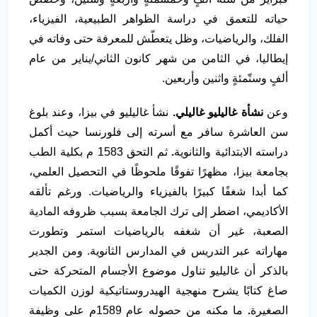
حياته للتعمق في دراسة الظواهر الطبيعية، الفيزياء،
الفلك، والرياضيات، وظل يتعطّش للمعرفة حتى وفاته في
إيطاليا، في الثامن من شهر كانون الثاني/يناير من عام
ألفٍ وستّمئةٍ واثنين وأربعين.
وعن
نشأة غاليليو غاليلي.
نشأ غاليليو في بيزا، وعند بلوغ
سن العاشرة سافر مع أسرته إلى فلورنسا حيث أكمل
دراسته الابتدائية والثانوية
.
ثم التحق 1583 م بكلية الطب
بجامعة بيزا، مظهرًا تفوقًا ملحوظًا في التحصيل العلمي،
كما أبدا شغفًا كبيرًا بالفيزياء والرياضيات. ورغم تألقه
الأكاديمي، اضطر إلى ترك الجامعة بسبب ظروفه المادية
الصعبة، غير أن شغفه بالرياضيات استمر وتطورت
مهاراته عبر التدريس في المدارس الثانوية. ومن الجدير
بالذكر أن غاليليو تناول موضوع الأجسام المتحركة حتى
صاغ كتابًا يشرح منهجية الهيدروستاتيكية لوزن الكميات
الصغيرة
.
ما مكنه من حصوله عام 1589م على وظيفة