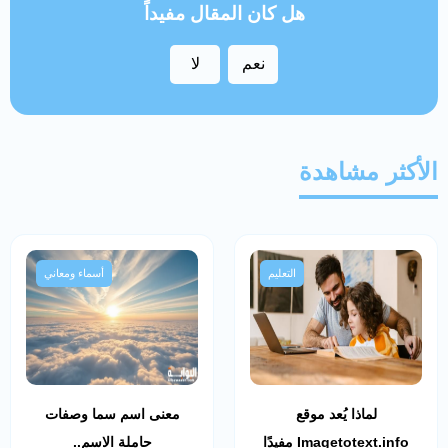
هل كان المقال مفيداً
نعم
لا
الأكثر مشاهدة
التعليم
أسماء ومعاني
لماذا يُعد موقع
معنى اسم سما وصفات
Imagetotext.info مفيدًا
حاملة الاسم..