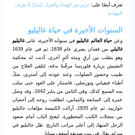
تعرف أيضًا على:
جرير بين الهجاء والغزل: لسانٌ لا يعرف
المهادنة
السنوات الأخيرة في حياة غاليليو
وعن
حياة العالم غاليليو
في سنواته الأخيرة
،
عانى
غاليليو
غاليلي
من فقدان بصري عام 1638
.
ثم في عام 1639
وهو يتقلب بين أرقٍ ومئة ألمٍ أخرى، أذنت له محكمة
التفتيش بزيارة فلورنسا مرقّبةً بدقة، لتلقي العلاج من
طبيب وحضور الصلوات. وعند عودته إلى أستري، شكّ
أطباء فيفياني وتورشلي، فاستثار على العود حتى سلب
منه السمع كذلك. وفي الثامن من يناير 1642، وقد وصل
عمره إلى السابعة والثمانين، انطلقت روحه إلى أحضان
حوارييه. ثم عام 1835، أزالت الكنيسة مؤلفات جاليليو
من سجلات الكتب المحظورة، ليفتح الباب أمام صعود
الرجل المنهك إلى أعلى مراتب التاريخ. ظل جاليليو في
منزله
.
يقال في بيت صديقه أسقف سيانا.