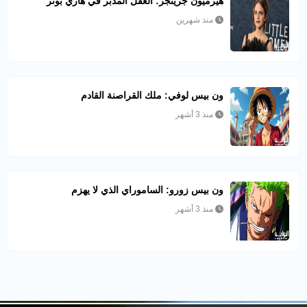
هيرميون جرينجر: العقل المدبر في هاري بوتر
منذ شهرين
ون بيس لوفي: ملك القراصنة القادم
منذ 3 أشهر
ون بيس زورو: الساموراي الذي لا يهزم
منذ 3 أشهر