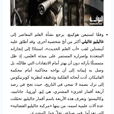
وفقًا لستيفن هوكينغ، يرجع نشأة العلم المعاصر إلى
غاليليو غاليلي
أكثر من أيّ شخصية أخرى. وقد أطلق عليه
أينشتاين لقب «أب العلم الحديث»، استنادًا إلى إنجازاته
المتعددة وإصراره المستمر على مبدئه العلمي، إذ ظل
متمسكًا بآرائه دون أن يهتز أمام الانتقادات التي طالتّه، بل
وصل به إيمانه إلى أن يواجه محاكمة أمام محكمة
الفاتيكان. أدت أبحاثه الفلكية وتدقيقه لنظرية كوبرنيكوس
إلى ترك بصمة لا تمحى في التاريخ، حيث نجح في رصد
أربعة أقمار لجزيء المشتري، هي إيو، أوروبا، جاناميد،
وكاليستو؛ وتعرف هذه الأربعة باسم أقمار جاليليو. تحمّلت
عدة آلات علمية اسمه، من بينها «مركبة جاليليو الفضائية»
التي تعد أول قمر صناعي يَحِلّ حول المشتري
.