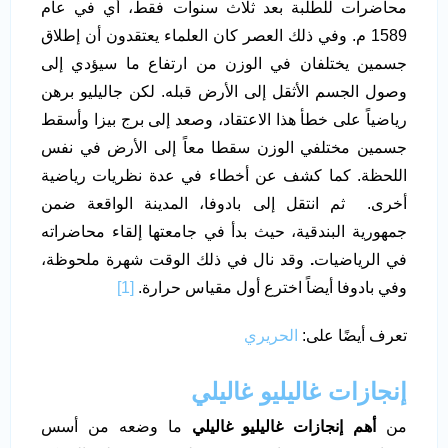
محاضرات للطلبة بعد ثلاث سنوات فقط، أي في عام
1589 م. وفي ذلك العصر كان العلماء يعتقدون أن إطلاق
جسمين يختلفان في الوزن من ارتفاع ما سيؤدي إلى
وصول الجسم الأثقل إلى الأرض قبله. لكن جاليليو برهن
رياضياً على خطأ هذا الاعتقاد، وصعد إلى برج بيزا وأسقط
جسمين مختلفي الوزن سقطا معاً إلى الأرض في نفس
اللحظة. كما كشف عن أخطاء في عدة نظريات رياضية
أخرى. ثم انتقل إلى بادوفا، المدينة الواقعة ضمن
جمهورية البندقية، حيث بدأ في جامعتها إلقاء محاضراته
في الرياضيات
.
وقد نال في ذلك الوقت شهرة ملحوظة،
وفي بادوفا أيضاً اخترع أول مقياس حرارة.
[1]
تعرف أيضًا على:
الحريري
إنجازات غاليليو غاليلي
من
أهم إنجازات غاليليو غاليلي
ما وضعه من أسس