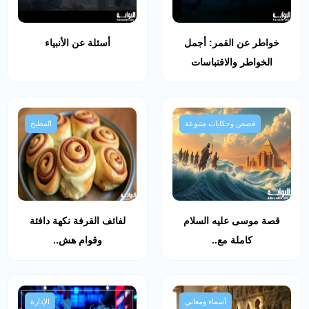
خواطر عن القمر: أجمل
أسئلة عن الأنبياء
الخواطر والاقتباسات
قصص وحكايات متنوعة
المطبخ
قصة موسى عليه السلام
لفائف القرفة نكهة دافئة
كاملة مع..
وقوام هش..
أسماء ومعاني
الإدارة