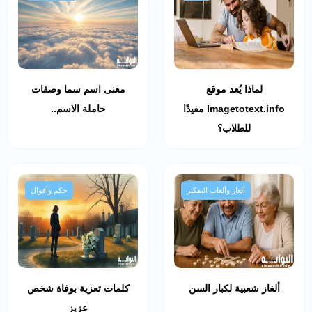
لماذا يُعد موقع
معنى اسم سما وصفات
Imagetotext.info مفيدًا
حاملة الاسم..
للطلاب؟
ألغاز وألعاب التفكير
حكم وأقوال
ألغاز شعبية لكبار السن
كلمات تعزية بوفاة شخص
عزيز