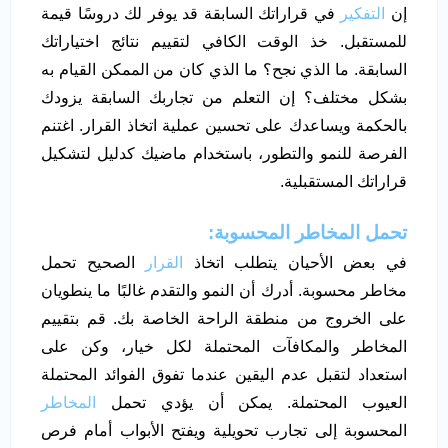
إن
التفكير
في قراراتك السابقة قد يوفر لك دروسًا قيمة
للمستقبل. خذ الوقت الكافي لتقييم نتائج اختياراتك
السابقة. ما الذي نجح؟ ما الذي كان من الممكن القيام به
بشكل مختلف؟ إن التعلم من تجاربك السابقة يزودك
بالحكمة ويساعدك على تحسين عملية اتخاذ القرار. اغتنم
الفرصة للنمو والتطور، باستخدام ماضيك كدليل لتشكيل
قراراتك المستقبلية.
تحمل المخاطر المحسوبة:
في بعض الأحيان يتطلب اتخاذ
القرار
الصحيح تحمل
مخاطر محسوبة. أدرك أن النمو والتقدم غالبًا ما ينطويان
على الخروج من منطقة الراحة الخاصة بك. قم بتقييم
المخاطر والمكافآت المحتملة لكل خيار، وكن على
استعداد لتقبل عدم اليقين عندما تفوق الفوائد المحتملة
العيوب المحتملة. يمكن أن يؤدي تحمل
المخاطر
المحسوبة إلى تجارب تحويلية ويفتح الأبواب أمام فرص