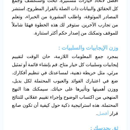
أفضل لاتخاذ خيارات مستنيرة. ابحث واستكشف وجمع
كل الحقائق والبيانات ذات الصلة بالقرار المطروح. استشر
المصادر الموثوقة، واطلب المشورة من الخبراء، وتعلم
من تجارب الآخرين. ستوفر لك هذه الخطوة فهمًا شاملاً
للموقف وتمكنك من إصدار حكم أكثر استنارة.
وزن الإيجابيات والسلبيات :
بمجرد جمع المعلومات اللازمة، حان الوقت لتقييم
إيجابيات وسلبيات كل خيار متاح. قم بإنشاء قائمة أو تمثيل
مرئي، مثل خريطة ذهنية، لمساعدتك في تنظيم أفكارك.
ضع في اعتبارك الفوائد والعيوب المحتملة لكل بديل،
ووزن أهميتها وتأثيرها على حياتك. سيمكنك هذا النهج
المنهجي من اكتساب الوضوح وإجراء تقييم عقلاني للنتائج
المحتملة. هذه استراتيجية ذكية حول كيفية أن تكون صانع
قرار
أفضل
.
ثق بحدسك :