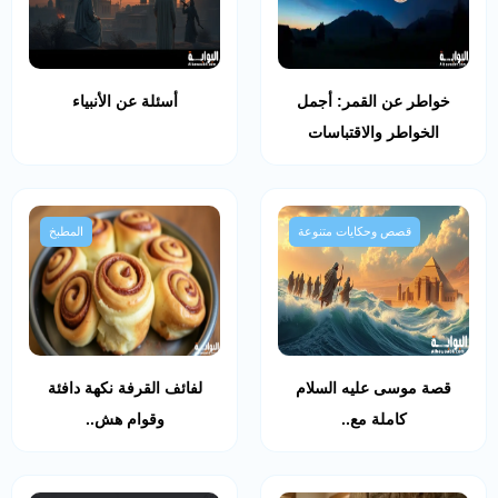
خواطر عن القمر: أجمل
أسئلة عن الأنبياء
الخواطر والاقتباسات
قصص وحكايات متنوعة
المطبخ
قصة موسى عليه السلام
لفائف القرفة نكهة دافئة
كاملة مع..
وقوام هش..