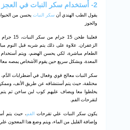
2- أستخدام سكر النبات في العجز الجنسي
يقول الطب الهندي أن
سكر النبات
يحسن من الحيوانا
والجوز
فعلينا طحن
الزعفران. علاوة على ذلك يتم شربه قبل النوم مبا
الطعام مباشرة، لكي يحسن الهضم، ويتم أستخدام 
المعدة، وبشكل سريع حين يقوم الأشخاص يمصه معالج
سكر النبات معالج قوي وفعال في أضطرابات الدَّم، 
مختلفة، حيث يتم أستنشاقه عن طريق الأنف، وممكن 
يخلطوا معا ويضاف عليهم كوب لبن ساخن ثم يتم 
لتقرحات الفم.
يكون سكر النبات علي تقرحات
الفم
، حيث يتم أس
وإضافة القليل من الماء، ويتم وضع هذا المعجون علي