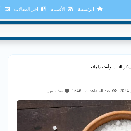
الرئيسية
الأقسام
اخر المقالات
أع
سكر النبات وأستخداماته
عدد المشاهدات : 1546
منذ سنتين