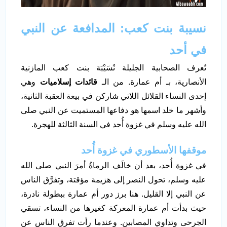
نسيبة بنت كعب: المدافعة عن النبي
في أحد
تُعرف الصحابية الجليلة نُسَيْبَة بنت كعب المازنية
الأنصارية، بـ أم عمارة. من الـ
قائدات إسلاميات
وهي
إحدى النساء القلائل اللاتي شاركن في بيعة العقبة الثانية،
وأشهر ما خلد اسمها هو دفاعها المستميت عن النبي صلى
الله عليه وسلم في غزوة أُحد في السنة الثالثة للهجرة.
موقفها الأسطوري في غزوة أُحد
في غزوة أُحد، بعد أن خالَف الرماةُ أمرَ النبي صلى الله
عليه وسلم، تحول النصر إلى هزيمة مؤقتة، وتفرَّق الناس
عن النبي إلا القليل. هنا برز دور أم عمارة ببطولة نادرة،
حيث بدأت أم عمارة المعركة كغيرها من النساء، تسقي
الجرحى وتداوي المصابين. وعندما رأت تفرق الناس عن