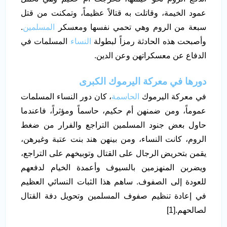
عمود الخيمة، وقاتلت به قتالاً عظيماً، وتمكنت من قتل
سبعة من الروم وهي تحمي نفسها ومعسكر
المسلمين
.
وأصبحت هذه الحادثة رمزاً لبطولة
النساء
المسلمات في
الدفاع عن معسكراتهن وعن الدين.
دورها في معركة اليرموك الكبرى
في معركة اليرموك
الحاسمة
، كان دور النساء المسلمات
عموماً، ومن ضمنهن أم حكيم، حاسماً ومؤثراً، فاعندما
حاول بعض جنود المسلمين التراجع والفرار من ضغط
الروم، كانت النساء، ومن بينهن هند بنت عتبة وغيرهن،
يقمن بتحريض الرجال على القتال وتوبيخهم على التراجع،
ويضربن المنهزمين بالسيوف وأعمدة الخيام لدفعهم
للعودة إلى الصفوف. ساهم هذا الثبات النسائي العظيم
في إعادة تنظيم صفوف المسلمين وتحويل دفة القتال
لصالحهم.[1]