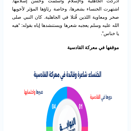
أدركت الجاهلية والإسلام وأسلمت وحَسُن إسلامها.
اشتهرت الخنساء بشعرها، وخاصة رثاؤها المؤثر لأخويها
صخر ومعاوية اللذين قُتلا في الجاهلية. كان النبي صلى
الله عليه وسلم يعجبه شعرها ويستنشدها إياه بقوله: “هيه
يا خناس”.
موقفها في معركة القادسية