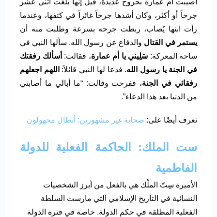
أُصيبت أم عمارة بجروح عديدة، قيل إنها بلغت اثني عشر
جرحاً أو أكثر، وكان أشدها جرحاً غائراً في كتفها، وعندما
رأت ابنها يُصاب، ربطت جرحه بسرعة وطلبت منه أن
يستمر في القتال
والدفاع عن رسول الله. سألها النبي في
ساحة المعركة:
سَلِيني يا أم عمارة
، فقالت:
أسألك رفقتك
في الجنة يا رسول الله
. فدعا لها النبي قائلاً:
اللهم اجعلهم
رفقائي في الجنة
، ففرحت وقالت: “ما أبالي ما أصابني
من الدنيا بعد هذا الدعاء”.
تعرف أيضًا على:
صحابة غير مشهورين: أبطال مجهولون
ست الملك: الحاكمة الفعلية للدولة
الفاطمية
الأميرة سِتّ الملْك هي بالفعل من أبرز الشخصيات
النسائية في التاريخ الإسلامي التي مارست السلطة
الفعلية المطلقة في حكم الدولة. خاصة في فترة الدولة