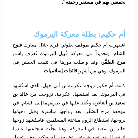
يجمعني بهم في مستقر رحمته
“.
أم حكيم: بطلة معركة اليرموك
اشتهرت أم حكيم بموقف بطولي فريد خلال معارك فتوح
الشام، وتحديداً في معركة قُبيل اليرموك تُعرف باسم
مرج الصُفَّر
، وقد واصلت دورها في تثبيت الجيش في
اليرموك. وهي من أشهر
قائدات إسلاميات
.
كانت أم حكيم زوجة عكرمة بن أبي جهل، الذي استُشهد
في اليرموك. بعد استشهاد عكرمة، تزوجت من
خالد بن
سعيد بن العاص
، وعُقد عليها في طريقهما إلى الشام. في
موقعة مرج الصُفَّر، بعد زواجها مباشرة وقبل دخولها
بزوجها، استطاع الروم مباغتة المسلمين، فاستُشهد زوجها
خالد بن سعيد في المعركة. وهنا تجلَّت شجاعتها عندما
اندفع الروم نحو خيمتها، فخرجت أم حكيم وهي تحمل