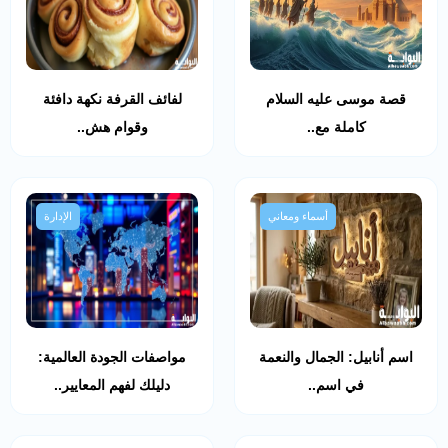
قصة موسى عليه السلام
لفائف القرفة نكهة دافئة
كاملة مع..
وقوام هش..
أسماء ومعاني
الإدارة
اسم أنابيل: الجمال والنعمة
مواصفات الجودة العالمية:
في اسم..
دليلك لفهم المعايير..