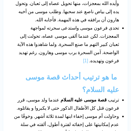
وأيده الله بمعجزات، منها تحويل عصاه إلى ثعبان. وتحول
يده إلى بياض ناصع عند سحبها. وطلب موسى من أخيه
هارون أن يرافقه في هذه المهمة. فأجابه الله.
تحدى فرعون موسى واستدعى سحرته لمواجهة
المعجزات. لكن عندما ألقى موسى عصاه، تحولت إلى
ثعبان كبير التهم ما صنع السحرة. ولما شاهدوا هذه الآية
الواضحة. آمن السحرة برب موسى وهارون. رغم تهديد
فرعون وتهديده.
[1]
ما هو ترتيب أحداث قصة موسى
عليه السلام؟
ترتيب
قصة موسى عليه السلام
عندما ولد موسى، قرر
فرعون قتل كل الأطفال الذكور حتى لا يكبروا و يقاتلوه.
وحاولت أم موسى إخفاء ابنها لمدة ثلاثة أشهر. وخوفًا من
عدم إمكانيتها على إخفائه لفترة أطول، ألقته في سلة