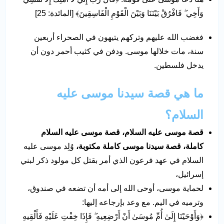
وَأَخِي ۖ فَافْرُقْ بَيْنَنَا وَبَيْنَ الْقَوْمِ الْفَاسِقِينَ﴾ [المائدة: 25]
فغضب الله عليهم وتركهم يتيهون في الصحراء أربعين
سنة، مات خلالها موسى. ودفن في كثيب أحمر دون أن
يدخل فلسطين.
ما هي قصة سيدنا موسى عليه
السلام؟
قصة موسى عليه السلام،
قصة موسى عليه السلام
كاملة،
قصة سيدنا موسى كاملة مكتوبة،
وُلِد موسى عليه
السلام في عهد فرعون الذي أمر بقتل كل مولود ذكر لبني
إسرائيل،
لحماية موسى، أوحى الله إلى أمه أن تضعه في صندوق،
وترميه في اليم. مع وعد بإرجاعه إليها:
﴿وَأَوْحَيْنَا إِلَىٰ أُمِّ مُوسَىٰ أَنْ أَرْضِعِيهِ ۖ فَإِذَا خِفْتِ عَلَيْهِ فَأَلْقِيهِ