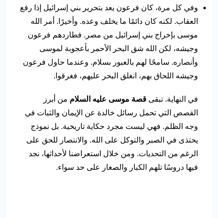
وفي كل مرة، كان فرعون يعد بتحرير بني إسرائيل إذا رفع
العقاب. لكنه كان دائمًا ما يخلف وعده. وأخيرًا. أمر الله
موسى بإخراج بني إسرائيل من مصر. فطاردهم فرعون
وجيشه، لكن الله شق البحر الأحمر بأعجوبة لموسى
وأنصاره. سامحًا لهم بالعبور بسلام. وعندما حاول فرعون
وجيشه اللحاق بهم، انغلق البحر عليهم، فغرقوا.
في النهاية. تبقى
قصة موسى عليه السلام
من أبرز
القصص التي تحمل رسائل خالدة عن الإيمان والثبات في
وجه الظلم. فهي ليست مجرد حكاية تاريخية. بل نموذج
يحتذى في الصبر والتوكل على الله. والانتصار للحق على
الرغم من التحديات. ومن خلال استعراضنا لأحداثها، نجد
فيها دروسًا تلهم الكبار والصغار على حد سواء.