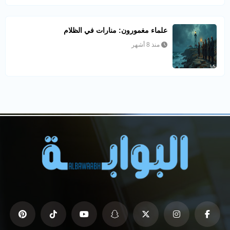
علماء مغمورون: منارات في الظلام
منذ 8 أشهر