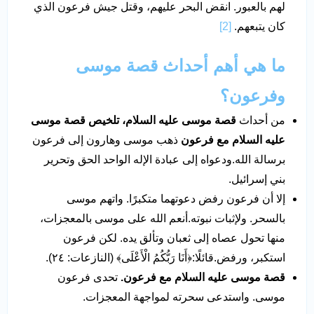
لهم بالعبور. انقض البحر عليهم، وقتل جيش فرعون الذي
كان يتبعهم.
[2]
ما هي أهم أحداث قصة موسى
وفرعون؟
من أحداث
قصة موسى عليه السلام،
تلخيص قصة موسى
عليه السلام مع فرعون
ذهب موسى وهارون إلى فرعون
برسالة الله.ودعواه إلى عبادة الإله الواحد الحق وتحرير
بني إسرائيل.
إلا أن فرعون رفض دعوتهما متكبرًا. واتهم موسى
بالسحر. ولإثبات نبوته.أنعم الله على موسى بالمعجزات،
منها تحول عصاه إلى ثعبان وتألق يده. لكن فرعون
استكبر، ورفض.قائلًا:﴿أَنَا رَبُّكُمُ الْأَعْلَى﴾ (النازعات: ٢٤).
قصة موسى عليه السلام مع فرعون.
تحدى فرعون
موسى. واستدعى سحرته لمواجهة المعجزات.