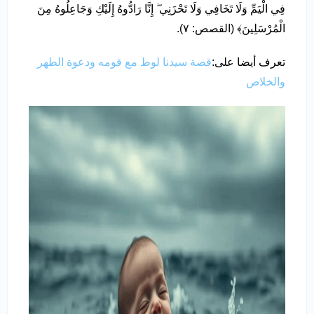
فِي الْيَمِّ وَلَا تَخَافِي وَلَا تَحْزَنِي ۖ إِنَّا رَادُّوهُ إِلَيْكِ وَجَاعِلُوهُ مِنَ
الْمُرْسَلِينَ﴾ (القصص: ٧).
تعرف أيضا على:
قصة سيدنا لوط مع قومه ودعوة الطهر
والخلاص