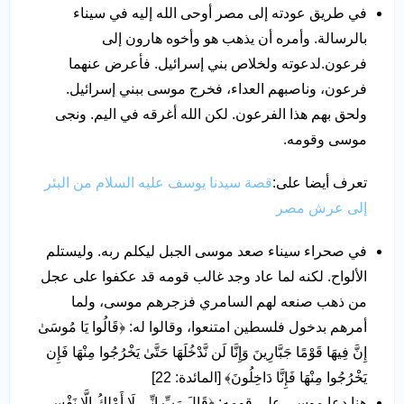
في طريق عودته إلى مصر أوحى الله إليه في سيناء
بالرسالة. وأمره أن يذهب هو وأخوه هارون إلى
فرعون.لدعوته ولخلاص بني إسرائيل. فأعرض عنهما
فرعون، وناصبهم العداء، فخرج موسى ببني إسرائيل.
ولحق بهم هذا الفرعون. لكن الله أغرقه في اليم. ونجى
موسى وقومه.
تعرف أيضا على:
قصة سيدنا يوسف عليه السلام من البئر
إلى عرش مصر
في صحراء سيناء صعد موسى الجبل ليكلم ربه. وليستلم
الألواح. لكنه لما عاد وجد غالب قومه قد عكفوا على عجل
من ذهب صنعه لهم السامري فزجرهم موسى، ولما
أمرهم بدخول فلسطين امتنعوا، وقالوا له: ﴿قَالُوا يَا مُوسَىٰ
إِنَّ فِيهَا قَوْمًا جَبَّارِينَ وَإِنَّا لَن نَّدْخُلَهَا حَتَّىٰ يَخْرُجُوا مِنْهَا فَإِن
يَخْرُجُوا مِنْهَا فَإِنَّا دَاخِلُونَ﴾ [المائدة: 22]
هنا دعا موسى على قومه: ﴿قَالَ رَبِّ إِنِّي لَا أَمْلِكُ إِلَّا نَفْسِي