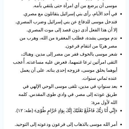
موسى أن يرضع من أي امرأة حتى يلتقي بأمه.
في أحد الأيام، رأى بني إسرائيل يتقاتلون مع مصري.
فتدخل موسى للدفاع عن بني إسرائيل وضرب المصري.
إلا أن هذا الفعل أدى دون قصد إلى موت المصري.
ندم موسى بشدة، فطلب المغفرة من الله، وهرب من
مصر هربًا من انتقام فرعون.
شعر موسى بالخوف ففر من مصر إلى مدين. وهناك،
التقى امرأتين ترعا غنمهما، فعرض عليه مساعدته. أُعجب
أبوهما بخلق موسى، فزوجه إحدى بناته. على أن يعمل
عنده ثماني سنوات.
بعد سنواتٍ في مدين، تلقى موسى الوحي الإلهي في
طريق عودته إلى مصر. في وادي طوى المقدس. كلمه
الله لأول مرة:
﴿إِنِّي أَنَا رَبُّكَ فَاخْلَعْ نَعْلَيْكَ إِنَّكَ بِوَادٍ حُرَّامٍ طُوْى﴾ (طه: ١٢).
أمر الله موسى بالذهاب إلى فرعون ودعوته إلى التوحيد.