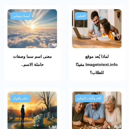
التعليم
أسماء ومعاني
لماذا يُعد موقع
معنى اسم سما وصفات
Imagetotext.info مفيدًا
حاملة الاسم..
للطلاب؟
ألغاز وألعاب التفكير
حكم وأقوال