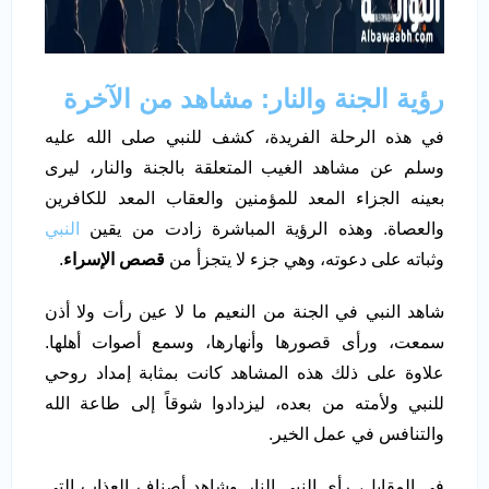
رؤية الجنة والنار: مشاهد من الآخرة
في هذه الرحلة الفريدة، كشف للنبي صلى الله عليه
وسلم عن مشاهد الغيب المتعلقة بالجنة والنار، ليرى
بعينه الجزاء المعد للمؤمنين والعقاب المعد للكافرين
والعصاة. وهذه الرؤية المباشرة زادت من يقين
النبي
وثباته على دعوته، وهي جزء لا يتجزأ من
قصص
الإسراء
.
شاهد النبي في الجنة من النعيم ما لا عين رأت ولا أذن
سمعت، ورأى قصورها وأنهارها، وسمع أصوات أهلها.
علاوة على ذلك هذه المشاهد كانت بمثابة إمداد روحي
للنبي ولأمته من بعده، ليزدادوا شوقاً إلى طاعة الله
والتنافس في عمل الخير.
في المقابل، رأى النبي النار وشاهد أصناف العذاب التي