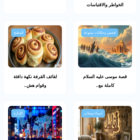
الخواطر والاقتباسات
قصص وحكايات متنوعة
المطبخ
قصة موسى عليه السلام
لفائف القرفة نكهة دافئة
كاملة مع..
وقوام هش..
أسماء ومعاني
الإدارة