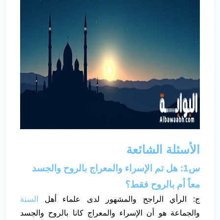
الأسئلة الشائعة
س1: هل تم الإسراء والمعراج بالروح والجسد
معاً أم بالروح فقط؟
ج: الرأي الراجح والمشهور لدى علماء أهل
السنة
والجماعة هو أن الإسراء والمعراج كانا بالروح والجسد