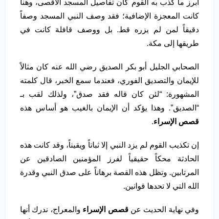
أبرز ما كذب به القوم كان تفاصيل المسجد الأقصى، وهنا
كانت المعجزة الإضافية؛ فقد وصف النبي المسجد وصفاً
دقيقاً لمن لم يزره قط. بل ووصف قافلة كانت في
طريقها إلى مكة.
الصحابي الجليل أبو بكر الصديق رضي الله عنه كان مثالاً
للإيمان والتصديق الفوري، فعندما سمع الخبر، قال كلمته
المشهورة: “لئن كان قاله فقد صدق”، ولذلك لقب بـ
“الصديق”. وهذا يؤكد أن الإيمان بالغيب هو أساس هذه
قصص الإسراء
.
إن تكذيب القوم لم يزد النبي إلا ثباتاً ويقيناً، وقد كانت هذه
الحادثة محكاً حقيقياً لفرز المؤمنين الصادقين عن
المرتابين. وتظل هذه القصة برهاناً على صدق النبي وقدرة
الله التي لا تحدها قوانين.
وفي نهاية الحديث عن
قصص الإسراء
والمعراج، ندرك أنها