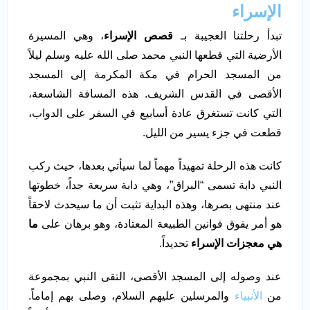
الإسراء
تبدأ رحلتنا العجيبة بـ
قصص الإسراء
، وهي المسيرة
الأرضية التي قطعها النبي محمد صلى الله عليه وسلم ليلاً
من المسجد الحرام في مكة المكرمة إلى المسجد
الأقصى في القدس الشريف. هذه المسافة الشاسعة،
التي كانت تستغرق عادة أسابيع في السفر على الدواب،
قطعت في جزء يسير من الليل.
كانت هذه الرحلة تمهيداً مهماً لما سيأتي بعدها، حيث ركب
النبي دابة تسمى “البراق”، وهي دابة سريعة جداً، خطوتها
عند منتهى بصرها، وهذه البداية تثبت أن ما سيحدث لاحقاً
هو أمر يفوق قوانين الطبيعة المعتادة، وهو برهان على
ما
هي معجزات الإسراء
تحديداً.
عند وصوله إلى المسجد الأقصى، التقى النبي بمجموعة
من
الأنبياء
والمرسلين عليهم السلام، وصلى بهم إماماً.