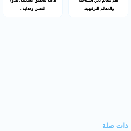
أهم معالم دبي السياحية
أدعية لتحقيق السكينة: هدوء
والمعالم الترفيهية..
النفس وهداية..
ذات صلة