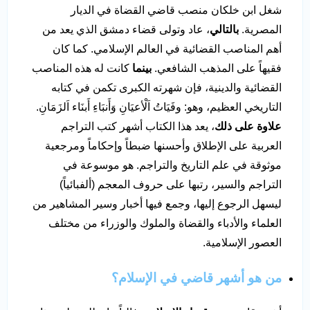
شغل ابن خلكان منصب قاضي القضاة في الديار
المصرية.
بالتالي
، عاد وتولى قضاء دمشق الذي يعد من
أهم المناصب القضائية في العالم الإسلامي. كما كان
فقيهاً على المذهب الشافعي.
بينما
كانت له هذه المناصب
القضائية والدينية، فإن شهرته الكبرى تكمن في كتابه
التاريخي العظيم، وهو: وفَيَاتُ اَلْأعيَانِ وَأَنبَاءِ أَبنَاء اَلزَمَانِ.
علاوة على ذلك
، يعد هذا الكتاب أشهر كتب التراجم
العربية على الإطلاق وأحسنها ضبطاً وإحكاماً ومرجعية
موثوقة في علم التاريخ والتراجم. هو موسوعة في
التراجم والسير، رتبها على حروف المعجم (ألفبائياً)
ليسهل الرجوع إليها، وجمع فيها أخبار وسير المشاهير من
العلماء والأدباء والقضاة والملوك والوزراء من مختلف
العصور الإسلامية.
من هو أشهر قاضي في الإسلام؟