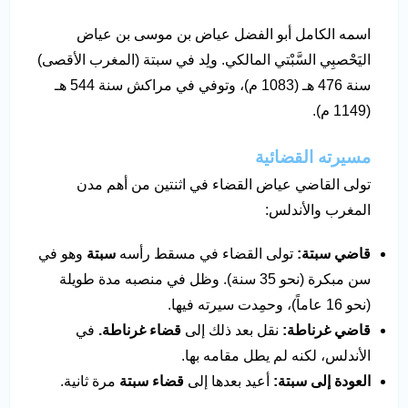
اسمه الكامل أبو الفضل عياض بن موسى بن عياض
اليَحْصبِي السَّبْتي المالكي. ولِد في سبتة (المغرب الأقصى)
سنة 476 هـ (1083 م)، وتوفي في مراكش سنة 544 هـ
(1149 م).
مسيرته القضائية
تولى القاضي عياض القضاء في اثنتين من أهم مدن
المغرب والأندلس:
قاضي سبتة
:
تولى القضاء في مسقط رأسه
سبتة
وهو في
سن مبكرة (نحو 35 سنة). وظل في منصبه مدة طويلة
(نحو 16 عاماً)، وحمِدت سيرته فيها.
قاضي غرناطة
:
نقل بعد ذلك إلى
قضاء غرناطة.
في
الأندلس، لكنه لم يطل مقامه بها.
العودة إلى سبتة
:
أعيد بعدها إلى
قضاء سبتة
مرة ثانية.