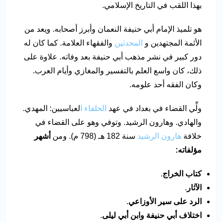
بهذا اللقب في التاريخ الإسلامي.
هو تلميذ الإمام أبي حنيفة النعمان وأبرز أصحابه. ويعد من
الأئمة المجتهدين و
المحدثين
والفقهاء العلامة. كما كان له
دور كبير في نشر مذهب أبي حنيفة بعد وفاته. علاوة على
ذلك، كان واسع العلم بالتفسير والمغازي وأيام العرب.
وكان الفقه أحد علومه.
ولِّي القضاء في بغداد في عهد
الخلفاء ا
لعباسيين: المهدي.
والهادي. وهارون الرشيد. وتوفي وهو على القضاء في
خلافة
هارون الرشيد
سنة 182 هـ (798 م). ومن
أشهر
مؤلفاته
:
كتاب الخراج
.
الآثار
.
الرد على سير الأوزاعي
.
اختلاف أبي حنيفة وابن أبي ليلى
.