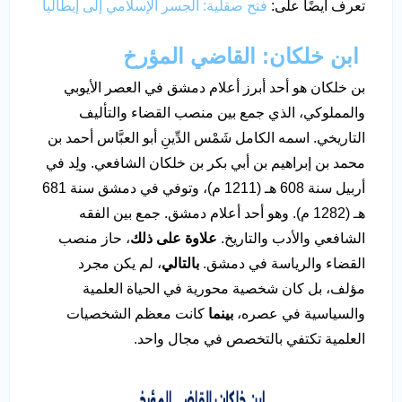
تعرف أيضًا على:
فتح صقلية: الجسر الإسلامي إلى إيطاليا
ابن خلكان: القاضي المؤرخ
بن خلكان هو أحد أبرز أعلام دمشق في العصر الأيوبي
والمملوكي، الذي جمع بين منصب القضاء والتأليف
التاريخي. اسمه الكامل شَمْس الدِّينِ أبو العبَّاس أحمد بن
محمد بن إبراهيم بن أبي بكر بن خلكان الشافعي. ولِد في
أربيل سنة 608 هـ (1211 م)، وتوفي في دمشق سنة 681
هـ (1282 م). وهو أحد أعلام دمشق. جمع بين الفقه
الشافعي والأدب والتاريخ.
علاوة على ذلك
، حاز منصب
القضاء والرياسة في دمشق.
بالتالي
، لم يكن مجرد
مؤلف، بل كان شخصية محورية في الحياة العلمية
والسياسية في عصره،
بينما
كانت معظم الشخصيات
العلمية تكتفي بالتخصص في مجال واحد.