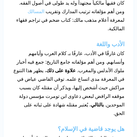
كان فقيهاً مالكياً مجتهداً وله يد طولى في أصول الفقه.
ومن أهم مؤلفاته ترتيب المدارك وتقريب
المسالك
لمعرفة أعلام مذهب مالك: كتاب ضخم في تراجم فقهاء
المالكية.
الأدب واللغة
كان غارقًا في الأدب، عارفًا بـ كلام العرب وأيامهم
وأنسابهم. ومن أهم مؤلفاته جامع التاريخ: جمع فيه أخبار
ملوك الأندلس والمغرب.
علاوة على ذلك
، يظهر هذا التنوع
في المعرفة مدى اتساع علمه. توفي القاضي عياض في
مراكش حيث أشخص إليها، ويذكر أن مقتله كان بسبب
موقفه الرافض لبعض دعاوى ابن تومرت مؤسس دولة
الموحدين.
بالتالي
، يُعتبر مقتله شهادة على ثباته على
الحق.
هل يوجد قاضية في الإسلام؟