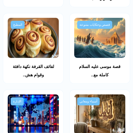
قصص وحكايات متنوعة
المطبخ
قصة موسى عليه السلام
لفائف القرفة نكهة دافئة
كاملة مع..
وقوام هش..
أسماء ومعاني
الإدارة