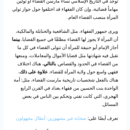
توجد في التاريخ الإسلامي نساء مارسن القضاء أو تولين
مهاماً قضائية، وإن كان الفقهاء قد اختلفوا حول جواز تولي
المرأة منصب القضاء العام.
ويرى جمهور الفقهاء، مثل الشافعية والحنابلة والمالكية،
أن المرأة لا يجوز لها القضاء مطلقًا في جميع القضايا.
بينما
أجاز الإمام أبو حنيفة للمرأة أن تتولى القضاء في كل ما
تقبل فيه شهادتها مثل قضايا الأموال والمعاملات، ومنعها
من القضاء في الحدود والقصاص.
بالتالي
، هناك اختلاف
فقهي واسع حول ولاية المرأة للقضاء.
علاوة على ذلك
،
هناك بالفعل شخصيات تاريخية مارست القضاء، مثل: أمة
الواحدة بنت الحسين من فقهاء بغداد في القرن الرابع
الهجري، التي كانت تفتي وتحكم بين الناس في بعض
المسائل.
تعرف أيضًا على:
صحابة غير مشهورين: أبطال مجهولون