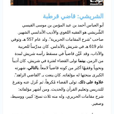
الشريشي: قاضي قرطبة
أبو العباس أحمد بن عبد المؤمن بن موسى القيسي
الشَّريشي هو الفقيه اللغوي والأديب الأندلسي الشهير.
صاحب “شرح المقامات الحريرية”. ولد عام 557 هـ وتوفي
عام 619 هـ في شريش بالأندلس. كان مدرِّساً للعربية
والآداب، وقد عُيِّن قاضياً في مسقط رأسه شريش لمدة
من الزمن.
بينما
تولى القضاء لفترة في شريش، كان أديباً
ونحوياً وفقيهًا أكثر من كونه قاضياً لامعاً.
بالتالي
، شهرته
الكبرى منحتها له مؤلفاته. كان ينعت بـ “القاضي الزاهد”.
علاوة على ذلك
، تولى القضاء مُكرهاً، ثم عُزل عنه وتفرغ
للتدريس وتعليم القرآن والحديث. ومن أشهر مؤلفاته:
شرح مقامات الحريري، وله منه ثلاث نسخ: كبير، ووسيط،
وصغير.