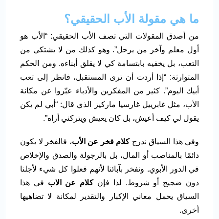
ما هي مقولة الأب الحقيقي؟
من أصدق المقولات التي تصف الأب الحقيقي: “الأب هو
أول معلم وآخر من يرحل”. وهو كذلك من لا يشتكي من
التعب، بل يخفيه بابتسامة كي لا يقلق أبناءه. ومن الحكم
المتوارثة: “إذا أردت أن ترى المستقبل، فانظر إلى تعب
أبيك اليوم”. كثير من المفكرين والأدباء عبّروا عن مكانة
الأب، مثل غابرييل غارسيا ماركيز الذي قال: “أبي لم يكن
يقول لي كيف أعيش، بل كان يعيش ويتركني أراه”.
وفي هذا السياق ندرج
كلام فخر عن الأب
، فالفخر لا يكون
دائمًا بالمناصب أو المال، بل بالرجولة والصدق والإخلاص
في الدور الأبوي. ونفخر بآبائنا لأنهم فعلوا كل شيء لأجلنا
دون ضجيج أو شروط. لذا فإن
كلام عن الاب
في هذا
السياق يحمل معاني الإكبار والتقدير لمكانة لا تضاهيها
أخرى.