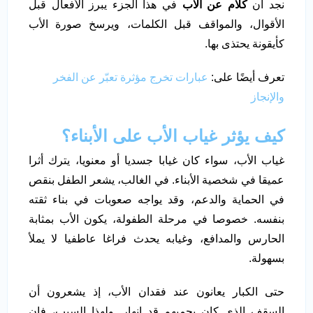
نجد أن
كلام عن الاب
في هذا الجزء يبرز الأفعال قبل
الأقوال، والمواقف قبل الكلمات، ويرسخ صورة الأب
كأيقونة يحتذى بها.
تعرف أيضًا على:
عبارات تخرج مؤثرة تعبّر عن الفخر
والإنجاز
كيف يؤثر غياب الأب على الأبناء؟
غياب الأب، سواء كان غيابا جسديا أو معنويا، يترك أثرا
عميقا في شخصية الأبناء. في الغالب، يشعر الطفل بنقص
في الحماية والدعم، وقد يواجه صعوبات في بناء ثقته
بنفسه. خصوصا في مرحلة الطفولة، يكون الأب بمثابة
الحارس والمدافع، وغيابه يحدث فراغا عاطفيا لا يملأ
بسهولة.
حتى الكبار يعانون عند فقدان الأب، إذ يشعرون أن
السقف الذي كان يحميهم قد انهار. ولهذا السبب، فإن