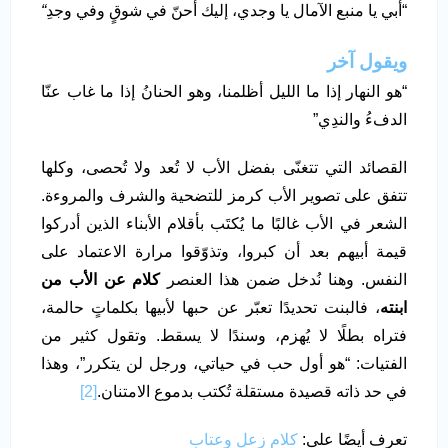
“أبي يا منبع الآمال يا وجدي، إليك أحنّ في شوقٍ وفي وجدِ
“
ويقول آخر
“هو النهار إذا ما الليل أظلمنا، وهو الحنانُ إذا ما غاب عنّا
الدفءُ والندِي”
القصائد التي تتغنّى بفضل الأب لا تُعد ولا تُحصى، وكلها
تتفق على تصوير الأب كرمز للتضحية والشرف والمروءة.
الشعر في الأب غالبًا ما يُكتَب بأقلام الأبناء الذين أدركوا
قيمة أبيهم بعد أن كبروا، وتذوّقوا مرارة الاعتماد على
النفس. وهنا نُدخل ضمن هذا العنصر
كلام عن الأب من
ابنته
، فالبنت تحديدًا تعبّر عن حبها لأبيها بكلماتٍ حالمة،
فتراه بطلًا لا يُهزم، وسندًا لا يسقط. وتقول كثير من
الفتيات: “هو أول حب في حياتي، ورجل لن يتكرر”، وهذا
في حد ذاته قصيدة مستقلة تُكتب بدموع الامتنان.
[2]
تعرف أيضًا على:
كلام زعل وعتاب