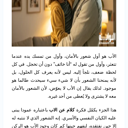
الأب هو أول شعور بالأمان، وأول من تمسك يده عندما
تتعثر، وأول من تقول له “أنا خائف” دون أن تخجل. في كل
لحظة ضعف، نلجأ إليه. ليس لأنه يعرف كل الحلول، بل
لأنه يمنحنا الشعور بأن لا شيء سيء سيحدث طالما هو
موجود. لذلك يقال إن الأب لا يعوّض، لأن الشعور بالأمان
معه لا يشترى ولا يُعطى من أحد غيره.
هذا الجزء يكمّل فكرة
كلام عن الاب
باعتباره عمودا يبنى
عليه الكيان النفسي والأسري. إنه الشعور الذي لا ننتبه له
إلا حين نفتقده، لنفهم حينها كم كان وجود الأب هو الركن