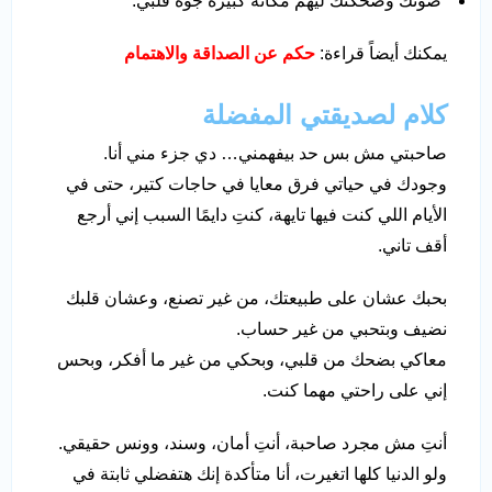
“صوتك وضحكتك ليهم مكانة كبيرة جوه قلبي.”
يمكنك أيضاً قراءة:
حكم عن الصداقة والاهتمام
كلام لصديقتي المفضلة
صاحبتي مش بس حد بيفهمني… دي جزء مني أنا.
وجودك في حياتي فرق معايا في حاجات كتير، حتى في
الأيام اللي كنت فيها تايهة، كنتِ دايمًا السبب إني أرجع
أقف تاني.
بحبك عشان على طبيعتك، من غير تصنع، وعشان قلبك
نضيف وبتحبي من غير حساب.
معاكي بضحك من قلبي، وبحكي من غير ما أفكر، وبحس
إني على راحتي مهما كنت.
أنتِ مش مجرد صاحبة، أنتِ أمان، وسند، وونس حقيقي.
ولو الدنيا كلها اتغيرت، أنا متأكدة إنك هتفضلي ثابتة في