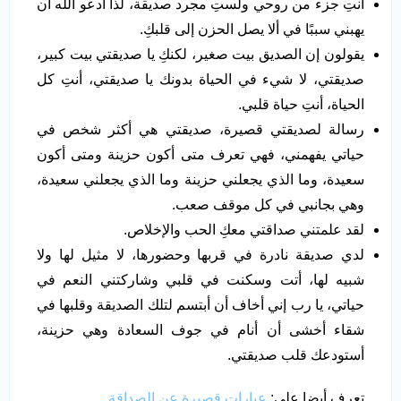
أنتِ جزء من روحي ولستِ مجرد صديقة، لذا أدعو الله أن
يهبني سببًا في ألا يصل الحزن إلى قلبكِ.
يقولون إن الصديق بيت صغير، لكنكِ يا صديقتي بيت كبير،
صديقتي، لا شيء في الحياة بدونك يا صديقتي، أنتِ كل
الحياة، أنتِ حياة قلبي.
رسالة لصديقتي قصيرة، صديقتي هي أكثر شخص في
حياتي يفهمني، فهي تعرف متى أكون حزينة ومتى أكون
سعيدة، وما الذي يجعلني حزينة وما الذي يجعلني سعيدة،
وهي بجانبي في كل موقف صعب.
لقد علمتني صداقتي معكِ الحب والإخلاص.
لدي صديقة نادرة في قربها وحضورها، لا مثيل لها ولا
شبيه لها، أتت وسكنت في قلبي وشاركتني النعم في
حياتي، يا رب إني أخاف أن أبتسم لتلك الصديقة وقلبها في
شقاء أخشى أن أنام في جوف السعادة وهي حزينة،
أستودعك قلب صديقتي.
تعرف أيضا على:
عبارات قصيرة عن الصداقة