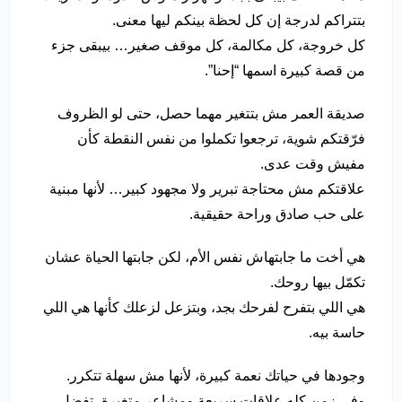
بتتراكم لدرجة إن كل لحظة بينكم ليها معنى.
كل خروجة، كل مكالمة، كل موقف صغير… بيبقى جزء
من قصة كبيرة اسمها “إحنا”.
صديقة العمر مش بتتغير مهما حصل، حتى لو الظروف
فرّقتكم شوية، ترجعوا تكملوا من نفس النقطة كأن
مفيش وقت عدى.
علاقتكم مش محتاجة تبرير ولا مجهود كبير… لأنها مبنية
على حب صادق وراحة حقيقية.
هي أخت ما جابتهاش نفس الأم، لكن جابتها الحياة عشان
تكمّل بيها روحك.
هي اللي بتفرح لفرحك بجد، وبتزعل لزعلك كأنها هي اللي
حاسة بيه.
وجودها في حياتك نعمة كبيرة، لأنها مش سهلة تتكرر.
وفي زمن كله علاقات سريعة ومشاعر متغيرة، تفضل