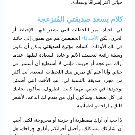
حياتي أكثر إشراقًا وسعادة.
كلام يسعد صديقتي المُنزعجة
في الحياة، تمر اللحظات التي نشعر فيها بالإحباط أو
الحزن، لكن
الأصدقاء
الحقيقيين هم من يقفون إلى جانبنا
في تلك الأوقات.
كلمات مؤثرة لصديقتي
يمكن أن تكون
وسيلة رائعة لتخفيف الألم وإعادة السعادة لقلبها. عندما
أراكِ منزعجة أو حزينة، فإنني لا أستطيع أن أستمر في
حياتي وأنا أعلم أنكِ تمرين بتلك اللحظات الصعبة. أنتِ أكثر
من مجرد صديقة بالنسبة لي؛ أنتِ الأخت التي أطمئن
لوجودها في حياتي. مهما كانت الظروف، سأكون بجانبك
في كل لحظة، وسأكون أول من يقدم لكِ الدعم، لأشعر
قلبكِ بالراحة والطمأنينة.
لا أحب أن أراكِ مضطربة أو حزينة أو مجروحة، لكني أحب
أن أشارككِ مشاكلكِ، وأحمل أحزانكم وأداوي جِراحك، هل