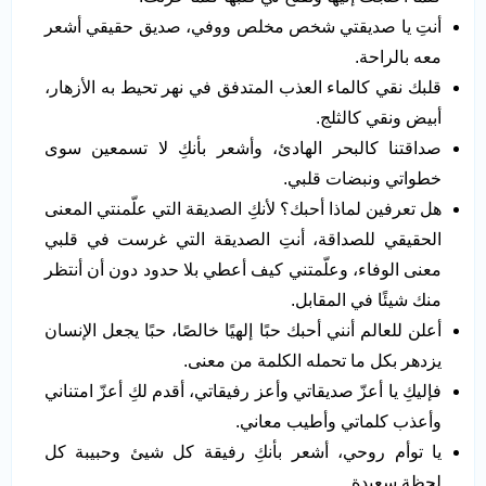
أنتِ يا صديقتي شخص مخلص ووفي، صديق حقيقي أشعر
معه بالراحة.
قلبك نقي كالماء العذب المتدفق في نهر تحيط به الأزهار،
أبيض ونقي كالثلج.
صداقتنا كالبحر الهادئ، وأشعر بأنكِ لا تسمعين سوى
خطواتي ونبضات قلبي.
هل تعرفين لماذا أحبك؟ لأنكِ الصديقة التي علّمنتي المعنى
الحقيقي للصداقة، أنتِ الصديقة التي غرست في قلبي
معنى الوفاء، وعلّمتني كيف أعطي بلا حدود دون أن أنتظر
منك شيئًا في المقابل.
أعلن للعالم أنني أحبك حبًا إلهيًا خالصًا، حبًا يجعل الإنسان
يزدهر بكل ما تحمله الكلمة من معنى.
فإليكِ يا أعزّ صديقاتي وأعز رفيقاتي، أقدم لكِ أعزّ امتناني
وأعذب كلماتي وأطيب معاني.
يا توأم روحي، أشعر بأنكِ رفيقة كل شيئ وحبيبة كل
لحظة سعيدة.