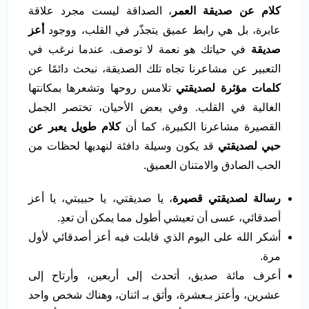
كلام عن صديقة العمر
، الصداقة ليست مجرد علاقة
عابرة، بل هي رابط عميق يتجذّر في القلب، ووجود
أعز
صديقة
في حياتك هو نعمة لا توصف. عندما نرغب في
التعبير عن مشاعرنا تجاه تلك الصديقة، نبحث دائمًا عن
كلمات مؤثرة لصديقتي
تلامس روحها وتشعرها بمكانتها
الغالية في القلب. وفي بعض الأحيان، تختصر الجمل
القصيرة مشاعرنا الكبيرة، كما أن
كلام طويل يعبر عن
حبي لصديقتي
قد يكون وسيلة دافئة لنهديها لحظات من
الحب الصادق والامتنان العميق.
رسالة لصديقتي قصيرة
، يا صديقتي، يا حبيبتي، يا أعز
أصدقائي، عسى أن تعيشي أطول مما يمكن أن تعدِ.
أشكر الله على اليوم الذي قابلت فيه أعز أصدقائي لأول
مرة.
أعرف مائة صديق، أتحدث إلى أربعين، وأرتاح إلى
عشرين، وأعتز بـعشرة، وأثق بـ اثنان، وهناك شخص واحد