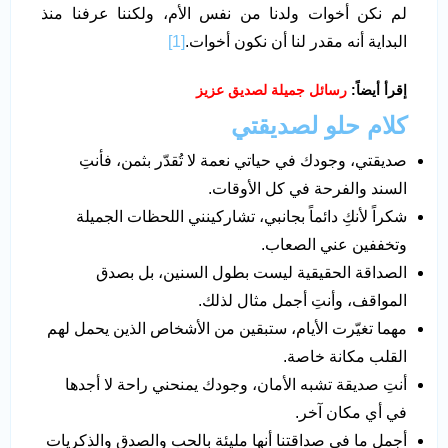
لم نكن أخوات ولدنا من نفس الأم، ولكننا عرفنا منذ
البداية أنه مقدر لنا أن نكون أخوات.
[1]
إقرأ أيضاً:
رسائل جميلة لصديق عزيز
كلام حلو لصديقتي
صديقتي، وجودك في حياتي نعمة لا تُقدّر بثمن، فأنتِ
السند والفرحة في كل الأوقات.
شكراً لأنكِ دائماً بجانبي، تشاركينني اللحظات الجميلة
وتخففين عني الصعاب.
الصداقة الحقيقية ليست بطول السنين، بل بصدق
المواقف، وأنتِ أجمل مثال لذلك.
مهما تغيّرت الأيام، ستبقين من الأشخاص الذين يحمل لهم
القلب مكانة خاصة.
أنتِ صديقة تشبه الأمان، وجودك يمنحني راحة لا أجدها
في أي مكان آخر.
أجمل ما في صداقتنا أنها مليئة بالحب والصدق والذكريات