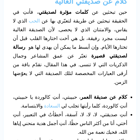
كلام عن صديقتي الغالية
حين تبحثين عن
كلمات مؤثرة لصديقتي
، فأنتِ في
الحقيقة تبحثين عن طريقة لتعبّري بها عن
الحب
الذي لا
يقاس، والامتنان الذي لا يحصى. لأن الصديقة الغالية
ليست مجرد رفيقة، بل هي أخت اختارها القلب قبل أن
تختارها الأيام. وإن أبسط ما يمكن أن يهدى لها هو
رسالة
لصديقتي قصيرة
تعبّر عن عمق المشاعر وجمال
الذكريات التي لا تنسى. في هذا المقال، نقدّم باقة من
أرقى العبارات المخصصة لتلك الصديقة التي لا يعوّضها
الزمن.
كلام عن صديقة العمر
، حبيبتي، أنتِ كالوردة يا حبيبتي،
أنتِ كالوردة، كلما رأيتها تجلب لي
السعادة
والابتسامة.
أنتِ صديقتي، لا، لا، لا، آسفة، أخطأتُ في التعبير، أنتِ
أختي، أنا من أكثر الناس حظًا، أنتِ أجمل هدية منحني إياها
الله، فحبك نعمة من الله.