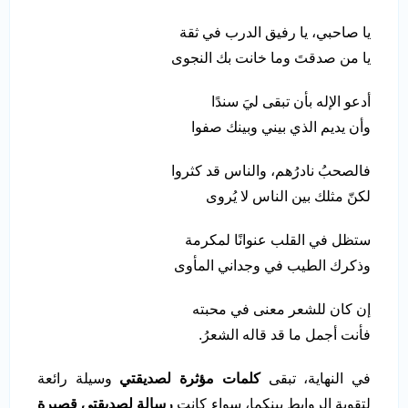
يا صاحبي، يا رفيق الدرب في ثقة
يا من صدقتَ وما خانت بك النجوى
أدعو الإله بأن تبقى ليَ سندًا
وأن يديم الذي بيني وبينك صفوا
فالصحبُ نادرُهم، والناس قد كثروا
لكنّ مثلك بين الناس لا يُروى
ستظل في القلب عنوانًا لمكرمة
وذكرك الطيب في وجداني المأوى
إن كان للشعر معنى في محبته
فأنت أجمل ما قد قاله الشعرُ.
في النهاية، تبقى
كلمات مؤثرة لصديقتي
وسيلة رائعة
لتقوية الروابط بينكما، سواء كانت
رسالة لصديقتي قصيرة