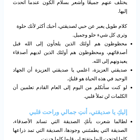
يختلف عنهم جميعًا وأشعر بسلام الكون عندما أتحدث
إليها.
كلام طويل يعبر عن حبي لصديقتي، أحبك أكثر لأنك حلوة
وترى كل شيء حلو وجميل.
محظوظون هم أولئك الذين يلجأون إلى الله قبل
أصدقائهم، ومحظوظون هم أولئك الذين لديهم أصدقاء
يعيدونهم إلى الله.
صديقتي العزيزة، اعلمي يا صديقتي العزيزة أن الجهاد
الوحيد في هذه الحياة هو قلبكِ.
لو كنت سأتكلم من اليوم إلى العام القادم تعلمين أن
الكلمات لن تملأ قلبي.
إليكِ يا صديقتي، أنتِ جمالي وراحت قلبي
لطالما شعرت بأنكِ الصديقة التي تساند الأصدقاء،
الصديقة التي يطمئنني وجودها، الصديقة التي تمد ذراعها
كلما احتجت إليها وتفتح لي قلبها كلما حزنت.