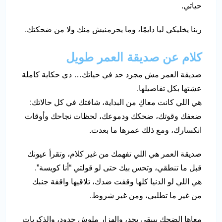
حياتي.
ربنا يخليكي ليا دايمًا، وما يحرمنيش منك ولا من ضحكتك.
كلام عن صديقة العمر طويل
صديقة العمر مش مجرد حد في حياتك… دي حكاية كاملة
عشتها بكل تفاصيلها.
هي اللي كانت معاكِ من البداية، شافتك في كل حالاتك:
ضعفك وقوتك، ضحكك ودموعك، لحظات نجاحك وأوقات
انكسارك، ومع ذلك عمرها ما بعدت.
صديقة العمر هي اللي تفهمك من غير كلام، وتقرأ عيونك
قبل ما تنطقي، وتحس بيك حتى لو قولتي “أنا كويسة”.
هي اللي لو الدنيا كلها وقفت ضدك، تلاقيها واقفة جنبك
من غير ما تطلبي، ومن غير شروط.
معاها الضحك بيبقى بجد، والهزار ملوش حدود، والذكريات