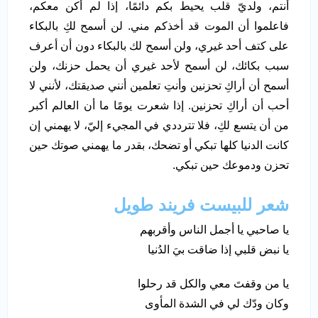
أنتم، ولديّ قلب يحيط بكم دائمًا، إذا لم أكن معكم،
فاعلموا أن الموت قد أخذكم مني. لن أسمح لكِ بالبكاء
على كتف أحد غيري، ولن أسمح لك بالبكاء دون أن أعرف
سبب بكائك، لن أسمح لأحد غيري أن يحمل حزنك، ولن
أسمح أن أراكِ تحزنين وأنتِ تعلمين أنني صديقتك، لأنني لا
أحب أن أراكِ تحزنين. إذا شعرت يومًا ما أن العالم أكبر
من أن يتسع لكِ، فلا تترددي في المجيء إليّ، لا يهمني إن
كانت الدنيا كلها تبكي أو تضحك، بقدر ما يهمني صوتك حين
تحزن ودموعك حين تبكي.
شعر للبيست فريند طويل
يا صاحبي يا أجمل الناس وأقربهم
يا نبض قلبي إذا ضاقت بيَ الدُنيا
يا من وقفتَ معي والكل قد رحلوا
وكان ودّك لي في الشدة المأوى