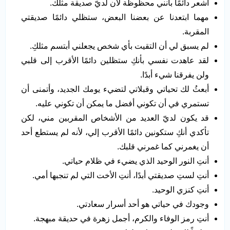
أشعر دائمًا بأنني محظوظة لأن لديّ صديقة مثلك.
مهما ابتعدنا عن بعضنا البعض، ستظلي دائمًا صديقتي
المقربة.
لم يسبق لي أن التقيت بأي شخص يجعلني أبتسم مثلكِ.
لقد عاهدت نفسي بأنكِ ستظلين دائمًا الأقرب إلى قلبي
ولن يفرقنا شيء أبدًا.
أبعثُ لك تحياتي وقبلاتي لتضيء يومك الجديد، وأتمنى أن
تستمري في أن تكوني أفضل ما يمكن أن تكوني عليه.
قد يكون لديّ العديد من الأشخاص المقربين مني، لكن
تأكدي أنكِ ستكونين دائمًا الأقرب إلي، لأنه لم يستطع أحد
أن يغمرني كما غمرني قلبك.
أنتِ النور الوحيد الذي يضيء في ظلام حياتي.
أنتِ لستِ صديقتي أبدًا، أنتِ الأخت التي لم تنجبها أمي.
أنتِ كنزي الوحيد.
وجودك في حياتي هو أحد أسرار سعادتي.
أنتِ رمز الوفاء والكرم، أجمل زهرة في حديقة مبهجة.