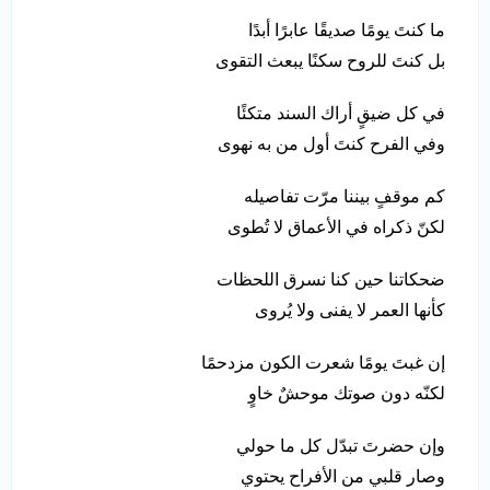
ما كنتَ يومًا صديقًا عابرًا أبدًا
بل كنتَ للروح سكنًا يبعث التقوى
في كل ضيقٍ أراك السند متكئًا
وفي الفرح كنتَ أول من به نهوى
كم موقفٍ بيننا مرّت تفاصيله
لكنّ ذكراه في الأعماق لا تُطوى
ضحكاتنا حين كنا نسرق اللحظات
كأنها العمر لا يفنى ولا يُروى
إن غبتَ يومًا شعرت الكون مزدحمًا
لكنّه دون صوتك موحشٌ خاوٍ
وإن حضرتَ تبدّل كل ما حولي
وصار قلبي من الأفراح يحتوي