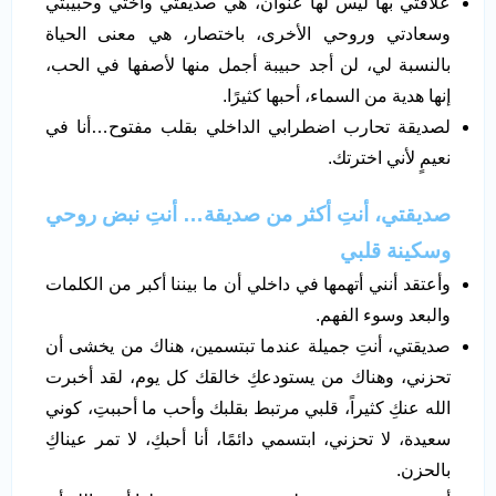
علاقتي بها ليس لها عنوان، هي صديقتي وأختي وحبيبتي
وسعادتي وروحي الأخرى، باختصار، هي معنى الحياة
بالنسبة لي، لن أجد حبيبة أجمل منها لأصفها في الحب،
إنها هدية من السماء، أحبها كثيرًا.
لصديقة تحارب اضطرابي الداخلي بقلب مفتوح…أنا في
نعيمٍ لأني اخترتك.
صديقتي، أنتِ أكثر من صديقة… أنتِ نبض روحي
وسكينة قلبي
وأعتقد أنني أتهمها في داخلي أن ما بيننا أكبر من الكلمات
والبعد وسوء الفهم.
صديقتي، أنتِ جميلة عندما تبتسمين، هناك من يخشى أن
تحزني، وهناك من يستودعكِ خالقك كل يوم، لقد أخبرت
الله عنكِ كثيراً، قلبي مرتبط بقلبك وأحب ما أحببتِ، كوني
سعيدة، لا تحزني، ابتسمي دائمًا، أنا أحبكِ، لا تمر عيناكِ
بالحزن.