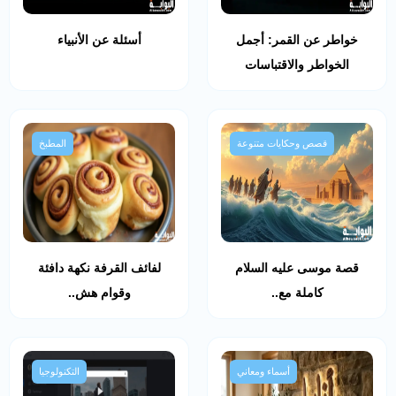
خواطر عن القمر: أجمل
أسئلة عن الأنبياء
الخواطر والاقتباسات
قصص وحكايات متنوعة
المطبخ
قصة موسى عليه السلام
لفائف القرفة نكهة دافئة
كاملة مع..
وقوام هش..
أسماء ومعاني
التكنولوجيا