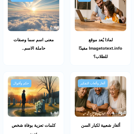
لماذا يُعد موقع
معنى اسم سما وصفات
Imagetotext.info مفيدًا
حاملة الاسم..
للطلاب؟
ألغاز وألعاب التفكير
حكم وأقوال
ألغاز شعبية لكبار السن
كلمات تعزية بوفاة شخص
عزيز