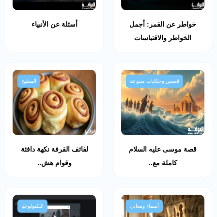
خواطر عن القمر: أجمل
أسئلة عن الأنبياء
الخواطر والاقتباسات
قصص وحكايات متنوعة
المطبخ
قصة موسى عليه السلام
لفائف القرفة نكهة دافئة
كاملة مع..
وقوام هش..
أسماء ومعاني
التكنولوجيا