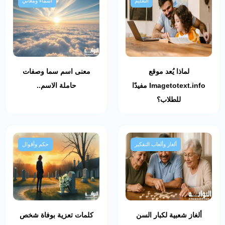
التعليم
أسماء ومعاني
لماذا يُعد موقع
معنى اسم سما وصفات
Imagetotext.info مفيدًا
حاملة الاسم..
للطلاب؟
ألغاز وألعاب التفكير
حكم وأقوال
ألغاز شعبية لكبار السن
كلمات تعزية بوفاة شخص