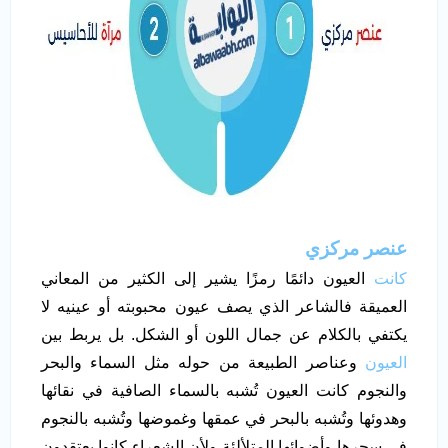
عنصر مركزي
كانت
العيون دائمًا رمزًا يشير إلى الكثير من المعاني
العميقة فالشاعر الذي يصف عيون محبوبته أو عينيه لا
يكتفي بالكلام عن جمال اللون أو الشكل. بل يربط بين
العيون
وعناصر الطبيعة من حوله مثل السماء والبحر
والنجوم كانت العيون تُشبه بالسماء الصافية في نقائها
وهدوئها وتُشبه بالبحر في عمقها وغموضها وتُشبه بالنجوم
في سحرها وأضوائها المتلألئة ولأن الشعراء كانوا يعتقدون