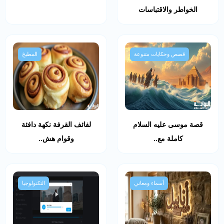
الخواطر والاقتباسات
قصص وحكايات متنوعة
المطبخ
قصة موسى عليه السلام
لفائف القرفة نكهة دافئة
كاملة مع..
وقوام هش..
أسماء ومعاني
التكنولوجيا