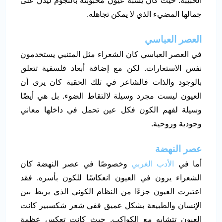
الحبيبة. حيث كان يشبه عيون محبوبته بالنجوم ليدل على
جمالها المضيء الذي لا يمكن تجاهله.
العصر العباسي
في العصر العباسي كان الشعراء مثل المتنبي يستخدمون
نفس الاستعارات. لكن مع إضافة أبعاد فلسفية تتعلق
بالوجود والذات فالشاعر في تلك الحقبة كان يرى أن
العيون ليست مجرد وسيلة لالتقاط الضوء. بل هي أيضًا
وسيلة لفهم الكون فكل عين تحمل في داخلها معاني
وجودية وروحية.
عصر النهضة
أما في
الأدب الغربي
وخصوصًا في عصر النهضة كان
الشعراء يرون في العيون انعكاسًا للكون بأسره. فقد
اعتبرت العيون جزءًا من النظام الكوني الذي يربط بين
الإنسان والطبيعة بشكل عميق ففي شعر شكسبير كانت
العيون تتشابه مع الكواكب. حيث كانت تعكس عظمة