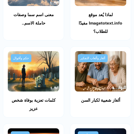
لماذا يُعد موقع
معنى اسم سما وصفات
Imagetotext.info مفيدًا
حاملة الاسم..
للطلاب؟
ألغاز وألعاب التفكير
حكم وأقوال
ألغاز شعبية لكبار السن
كلمات تعزية بوفاة شخص
عزيز