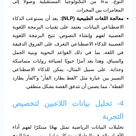
النوع، بدءًا من التكنولوجيا المستقبلية وصولاً إلى
المغامرات بين المجرات.
معالجة اللغات الطبيعية (NLP):
بعد أن يستوعب الذكاء
الاصطناعي البيانات، يعتمد على تقنيات البرمجة اللغوية
العصبية لفهم وإنشاء النصوص. تتيح البرمجة اللغوية
العصبية للذكاء الاصطناعي التعرف على الفروق الدقيقة
في اللغة، بما في ذلك القواعد النحوية وبنية الجمل
والسياق. وهذا يعد أمرًا حيويًا لصياغة روايات متماسكة
وجذابة. على سبيل المثال، يمكن للذكاء الاصطناعي
التمييز بين عبارة مثل “القط يطارد الفأر” و”الفأر يطارد
القطة”، مما يضمن أن تتدفق القصة بشكل منطقي.
4- تحليل بيانات اللاعبين لتخصيص
التجربة
تحليلات البيانات الرياضية تمثل نهجًا مبتكرًا لفهم أداء
الأفراد والفرق والبطولات بشكل شامل.
يتضمن
هذا النهج