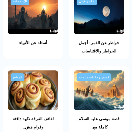
حكم وأقوال
الإسلاميات
خواطر عن القمر: أجمل
أسئلة عن الأنبياء
الخواطر والاقتباسات
قصص وحكايات متنوعة
المطبخ
قصة موسى عليه السلام
لفائف القرفة نكهة دافئة
كاملة مع..
وقوام هش..