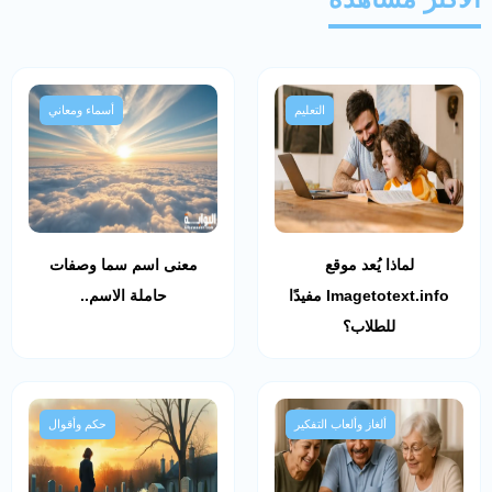
التعليم
أسماء ومعاني
لماذا يُعد موقع
معنى اسم سما وصفات
Imagetotext.info مفيدًا
حاملة الاسم..
للطلاب؟
ألغاز وألعاب التفكير
حكم وأقوال