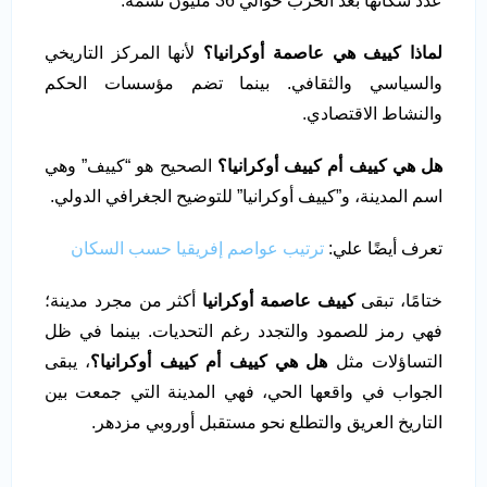
عدد سكانها بعد الحرب حوالي 36 مليون نسمة.
لماذا كييف هي عاصمة أوكرانيا؟
لأنها المركز التاريخي
والسياسي والثقافي. بينما تضم مؤسسات الحكم
والنشاط الاقتصادي.
هل هي كييف أم كييف أوكرانيا؟
الصحيح هو “كييف” وهي
اسم المدينة، و”كييف أوكرانيا” للتوضيح الجغرافي الدولي.
تعرف أيضًا علي:
ترتيب عواصم إفريقيا حسب السكان
ختامًا، تبقى
كييف عاصمة أوكرانيا
أكثر من مجرد مدينة؛
فهي رمز للصمود والتجدد رغم التحديات. بينما في ظل
التساؤلات مثل
هل هي كييف أم كييف أوكرانيا؟
، يبقى
الجواب في واقعها الحي، فهي المدينة التي جمعت بين
التاريخ العريق والتطلع نحو مستقبل أوروبي مزدهر.