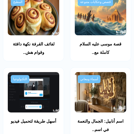
قصص وحكايات متنوعة
المطبخ
قصة موسى عليه السلام
لفائف القرفة نكهة دافئة
كاملة مع..
وقوام هش..
أسماء ومعاني
التكنولوجيا
اسم أنابيل: الجمال والنعمة
أسهل طريقة لتحميل فيديو
في اسم..