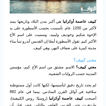
كييف عاصمة أوكرانيا
هي أكبر مدن البلاد وتاريخها يمتد
لأكثر من 1200 عام. تأسست بحسب الأسطورة على يد
الإخوة شكيم وخوديف وليبيد، وسميت على اسم الأخ
الأكبر كيم. تقول الأسطورة أيضًا إن القديس أندرو تنبأ ببناء
مدينة كبيرة على ضفاف النهر، وهي كييف.
معنى كييف؟
معني كييف؟
الاسم مشتق من اسم الأخ كيم، مؤسس
المدينة حسب الروايات الشعبية.
لم يحدد تاريخ دقيق لتأسيسها، لكنها كانت أول مستوطنة
سلافية في أوائل القرن السادس. بينما في عام 882
أصبحت
كييف عاصمة أوكرانيا
(روسيًا: روس الكييفية)،
وازدهرت حتى القرنين العاشر والثاني عشر قبل أن