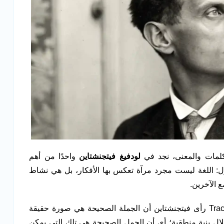
لكلمات والمعنى، نجد في
لودفيغ فيتجنشتاين
واحدًا من أهم
قول: اللغة ليست مجرد مرآة تعكس بها الأفكار، بل هي نشاط
ع الآخرين.
في بداياته، في كتابه Tractatus Logico-Philosophicus رأى فيتجنشتاين أن الجملة الصحيحة هي صورة حقيقة
لال بنية منطقية؛ أي أن الجمل الصحيحة هي تلك التي يمكن