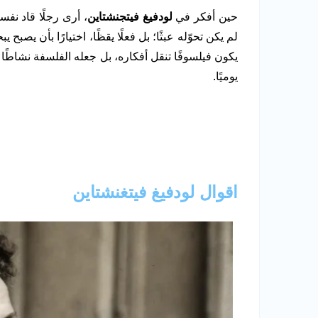
حين أفكر في
لودفيغ فيتجنشتاين
، أرى رجلًا قاد نف
لم يكن تحوّله عبثًا؛ بل فعلًا يقظًا، اختيارًا بأن يصب
يكون فيلسوفًا تنقل أفكاره، بل جعله الفلسفة نشاطًا ح
يوميًا.
اقوال لودفيغ فيتغنشتاين