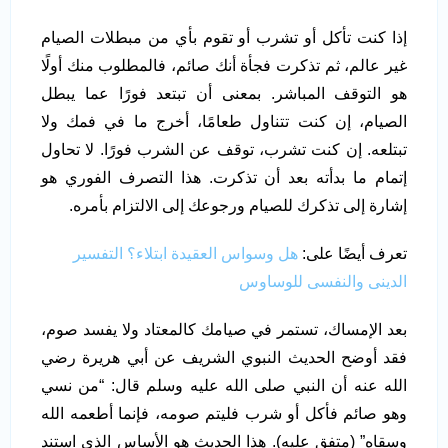
إذا كنت تأكل أو تشرب أو تقوم بأي من مبطلات الصيام
غير عالم، ثم تذكرت فجأة أنك صائم، فالمطلوب منك أولًا
هو التوقف المباشر. بمعنى أن تبتعد فورًا عما يبطل
الصيام، إن كنت تتناول طعامًا، أخرج ما في فمك ولا
تبتلعه. إن كنت تشرب، توقف عن الشرب فورًا. لا تحاول
إتمام ما بدأته بعد أن تذكرت. هذا التصرف الفوري هو
إشارة إلى تذكرك للصيام ورجوعك إلى الالتزام بأمره.
تعرف أيضًا على:
هل وسواس العقيدة ابتلاء؟ التفسير
الدينى والنفسى للوساوس
بعد الإمساك، تستمر في صيامك كالمعتاد ولا يفسد صوم،
فقد أوضح الحديث النبوي الشريف عن أبي هريرة رضي
الله عنه أن النبي صلى الله عليه وسلم قال: “من نسي
وهو صائم فأكل أو شرب فليتم صومه، فإنما أطعمه الله
وسقاه” (متفق عليه). هذا الحديث هو الأساس الذي استند