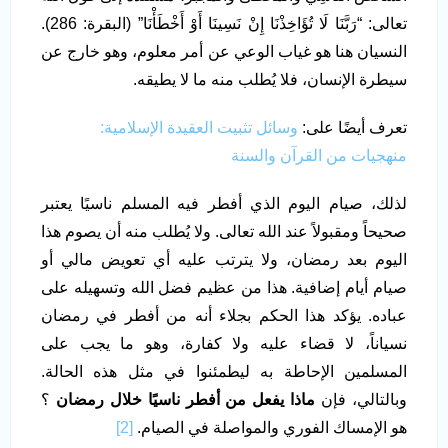
تعالى: “رَبَّنَا لَا تُؤَاخِذْنَا إِنْ نَسِينَا أَوْ أَخْطَأْنَا” (البقرة: 286).
النسيان هنا هو غياب الوعي عن أمر معلوم، وهو خارج عن
سيطرة الإنسان، فلا يُطلب منه ما لا يطيقه.
تعرف أيضًا على:
وسائل تثبيت العقيدة الإسلامية:
منهجيات من القرآن والسنة
لذلك، صيام اليوم الذي أفطر فيه المسلم ناسيًا يعتبر
صحيحاً ومقبولاً عند الله تعالى. ولا يُطلب منه أن يصوم هذا
اليوم بعد رمضان، ولا يترتب عليه أي تعويض مالي أو
صيام أيام إضافية. هذا من عظيم فضل الله وتسهيله على
عباده. يؤكد هذا الحكم بجلاء أنه من أفطر في رمضان
نسياناً، لا قضاء عليه ولا كفارة، وهو ما يجب على
المسلمين الإحاطة به ليطمئنوا في مثل هذه الحالة.
وبالتالي، فإن
ماذا يفعل من أفطر ناسيًا خلال رمضان
؟
هو الإمساك الفوري والمواصلة في الصيام.
[2]