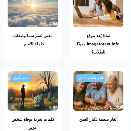
لماذا يُعد موقع
معنى اسم سما وصفات
Imagetotext.info مفيدًا
حاملة الاسم..
للطلاب؟
ألغاز وألعاب التفكير
حكم وأقوال
ألغاز شعبية لكبار السن
كلمات تعزية بوفاة شخص
عزيز