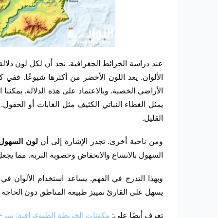
عند دراسة الخرائط الجغرافية. نجد أن لكل لون دلا
الألوان. يعد اللون الأخضر من أكثرها شيوعًا. ففي 
الأراضي الخصبة. وبالاعتماد على هذه الدلالة. يمكننا
يمثل الغطاء النباتي الكثيف مثل الغابات أو الحقول. و
القليل.
ومن ناحية أخرى. تجدر الإشارة إلى أن
لون السهول
السهول بالاتساع والانخفاض وخصوبة التربة. مما يجعل ا
وبهذا التدرج في الفهم. يساعد استخدام الألوان في
يسهل على القارئ تمييز طبيعة المناطق دون الحاجة ل
تعرف أيضًا على:
مكونات الخريطة الطبوغرافية: شرح 