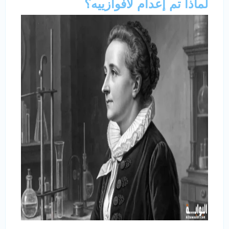
لماذا تم إعدام لافوازييه؟