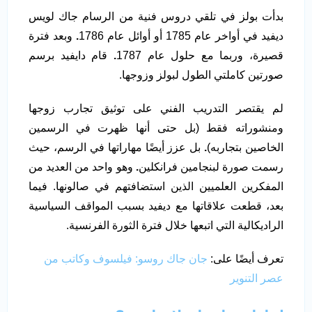
بدأت بولز في تلقي دروس فنية من الرسام جاك لويس
ديفيد في أواخر عام 1785 أو أوائل عام 1786
.
وبعد فترة
قصيرة، وربما مع حلول عام 1787
.
قام دايفيد برسم
صورتين كاملتي الطول لبولز وزوجها.
لم يقتصر التدريب الفني على توثيق تجارب زوجها
ومنشوراته فقط (بل حتى أنها ظهرت في الرسمين
الخاصين بتجاربه)
.
بل عزز أيضًا مهاراتها في الرسم، حيث
رسمت صورة لبنجامين فرانكلين
.
وهو واحد من العديد من
المفكرين العلميين الذين استضافتهم في صالونها. فيما
بعد، قطعت علاقاتها مع ديفيد بسبب المواقف السياسية
الراديكالية التي اتبعها خلال فترة الثورة الفرنسية.
تعرف أيضًا على:
جان جاك روسو: فيلسوف وكاتب من
عصر التنوير