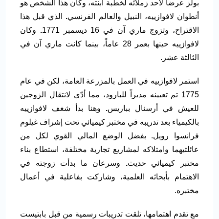
بولز عرضاً لأحد زملائه لخطبة ابنته، وكان هذا الشخص هو
أنطوان لافوازييه، النبيل والعالم الفرنسي
.
الذي قبل هذا
الاقتراح، وتزوج ماري آن في 16 ديسمبر 1771
.
وكان
لافوازييه حينها بعمر 28 عاماً، بينما كانت ماري آن في
الثالثة عشر.
استمر لافوازييه في العمل بالمزرعة العامة، لكن في عام
1775 تم تعيينه مديراً للبارود، مما أدّى لانتقال الزوجين
للعيش في أرسنال بباريس
.
وهنا بدأ شغف لافوازييه
بالكيمياء بعد تدريبه في مختبر كيميائي تحت إشراف غيلوم
فرانسوا رويل. بفضل الوضع المالي القوي لكل من
عائلتيهما وامتلاكه لمشاريع تجارية مختلفة، استطاع بناء
مختبر كيميائي حديث
.
وسرعان ما بدأت زوجته في
الاهتمام بأبحاثه العلمية، وشاركت بفاعلية في أعمال
مختبره.
مع تقدم اهتمامها، تلقت تدريبات رسمية من قبل بابتيست