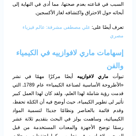
السبب في قناعته بعدم صحتها، مما أدى في النهاية إلى
أبحاثه حول الاحتراق واكتشافه لغاز الأكسجين.
تعرف أيضًا على:
علي مصطفى مشرفة: عالم فيزياء
مصري
إسهامات ماري لافوازييه في الكيمياء
والفن
تبوأت
ماري لافوازييه
أيضًا مركزًا مهمًا في نشر
«الأطروحة الأساسية لصناعة الكيمياء» عام 1789
.
التي
قدمت رؤية شاملة لهذا العلم، ولقد كان لهذا العمل كبير
تأثير لى تطوير الكيمياء، حيث أوضح فيه أن الكتلة تحفظ،
وقدم قائمة بالعناصر ونظامًا جديدًا لتسمية المواد
الكيميائية، وساهمت بولز في البحث بتقديم ثلاثة عشر
رسمًا توضح الأجهزة والمعدات المستخدمة من قبل
الزوجين لافوازييه في تجاربهم
.
كما احتفظت بسجلات