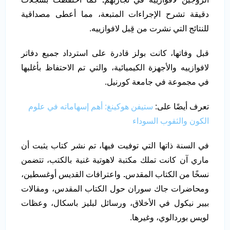
دقيقة تشرح الإجراءات المتبعة، مما أعطى مصداقية
للنتائج التي نشرت من قِبل لافوازييه.
قبل وفاتها، كانت بولز قادرة على استرداد جميع دفاتر
لافوازييه والأجهزة الكيميائية، والتي تم الاحتفاظ بأغلبها
في مجموعة في جامعة كورنيل.
تعرف أيضًا على:
ستيفن هوكينغ: أهم إسهاماته في علوم
الكون والثقوب السوداء
في السنة ذاتها التي توفيت فيها، تم نشر كتاب يثبت أن
ماري آن كانت تملك مكتبة لاهوتية غنية بالكتب، تتضمن
نسخًا من الكتاب المقدس
.
واعترافات القديس أوغسطين،
ومحاضرات جاك سوران حول الكتاب المقدس، ومقالات
بيير نيكول في الأخلاق، ورسائل لبليز باسكال، وعظات
لويس بوردالوي، وغيرها.