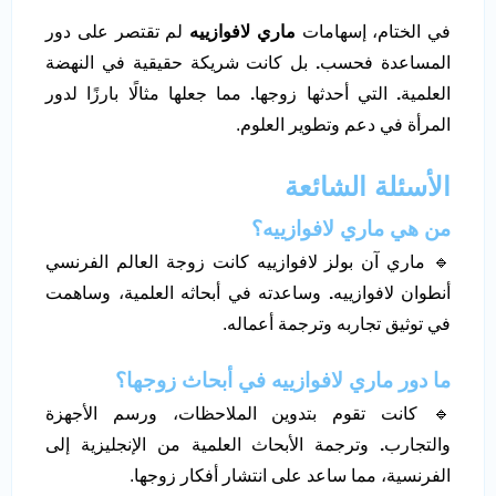
في الختام، إسهامات
ماري لافوازييه
لم تقتصر على دور
المساعدة فحسب
.
بل كانت شريكة حقيقية في النهضة
العلمية
.
التي أحدثها زوجها
.
مما جعلها مثالًا بارزًا لدور
المرأة في دعم وتطوير العلوم.
الأسئلة الشائعة
من هي ماري لافوازييه؟
🔹 ماري آن بولز لافوازييه كانت زوجة العالم الفرنسي
أنطوان لافوازييه
.
وساعدته في أبحاثه العلمية، وساهمت
في توثيق تجاربه وترجمة أعماله.
ما دور ماري لافوازييه في أبحاث زوجها؟
🔹 كانت تقوم بتدوين الملاحظات، ورسم الأجهزة
والتجارب
.
وترجمة الأبحاث العلمية من الإنجليزية إلى
الفرنسية، مما ساعد على انتشار أفكار زوجها.