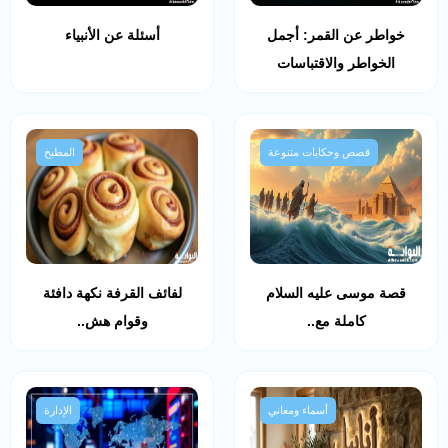
خواطر عن القمر: أجمل
أسئلة عن الأنبياء
الخواطر والاقتباسات
قصص وحكايات متنوعة
المطبخ
قصة موسى عليه السلام
لفائف القرفة نكهة دافئة
كاملة مع..
وقوام هش..
أسماء ومعاني
الإدارة