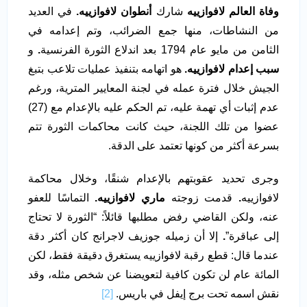
وفاة العالم لافوازييه
شارك
أنطوان لافوازييه.
في العديد
من النشاطات، منها جمع الضرائب، وتم إعدامه في
الثامن من مايو عام 1794 بعد اندلاع الثورة الفرنسية
.
و
سبب إعدام لافوازييه.
هو اتهامه بتنفيذ عمليات تلاعب بتبغ
الجيش خلال فترة عمله في لجنة المعايير المترية، ورغم
عدم إثبات أي تهمة عليه، تم الحكم عليه بالإعدام مع (27)
عضوا من تلك اللجنة، حيث كانت محاكمات الثورة تتم
بسرعة أكثر من كونها تعتمد على الدقة.
وجرى تحديد عقوبتهم بالإعدام شنقًا، وخلال محاكمة
لافوازييه
.
قدمت زوجته
ماري لافوازييه.
التماسًا للعفو
عنه، ولكن القاضي رفض مطلبها قائلاً: “الثورة لا تحتاج
إلى عباقرة”
.
إلا أن زميله جوزيف لاجرانج كان أكثر دقة
عندما قال: قطع رقبة لافوازييه يستغرق دقيقة فقط، لكن
المائة عام لن تكون كافية لتعويضنا عن شخص مثله، وقد
نقش اسمه تحت برج إيفل في باريس.
[2]