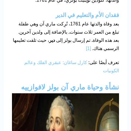
والدتها، كلودين ثوينيت بولزي، في عام 1761.
فقدان الأم والتعليم في الدير
بعد وفاة والدتها عام 1761، تُرِكت ماري آن وهي طفلة
تبلغ من العمر ثلاث سنوات
.
بالإضافة إلى ولدين آخرين.
بعد هذه الوفاة
.
تم إرسال بولز إلى
دير
، حيث تلقت تعليمها
الرسمي هناك.
[1]
تعرف أيضًا على:
كارل ساغان: عبقري الفلك وعالم
الكونيات
نشأة وحياة
ماري آن بولز لافوازييه