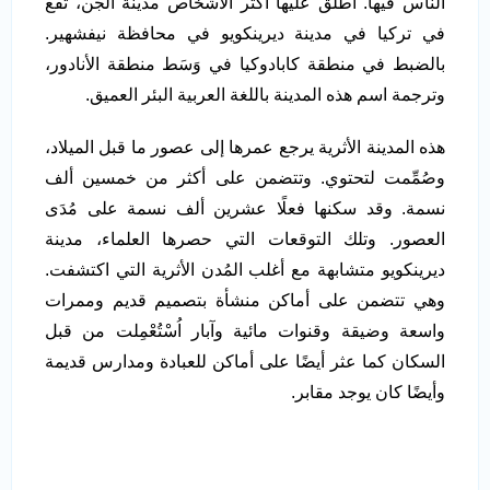
الناس فيها. أطلق عليها أكثر الأشخاص مدينة الجن، تقع
في تركيا في مدينة ديرينكويو في محافظة نيفشهير.
بالضبط في منطقة كابادوكيا في وَسَط منطقة الأنادور،
وترجمة اسم هذه المدينة باللغة العربية البئر العميق.
هذه المدينة الأثرية يرجع عمرها إلى عصور ما قبل الميلاد،
وصُمِّمت لتحتوي. وتتضمن على أكثر من خمسين ألف
نسمة. وقد سكنها فعلًا عشرين ألف نسمة على مُدَى
العصور. وتلك التوقعات التي حصرها العلماء، مدينة
ديرينكويو متشابهة مع أغلب المُدن الأثرية التي اكتشفت.
وهي تتضمن على أماكن منشأة بتصميم قديم وممرات
واسعة وضيقة وقنوات مائية وآبار اُسْتُعْمِلت من قبل
السكان كما عثر أيضًا على أماكن للعبادة ومدارس قديمة
وأيضًا كان يوجد مقابر.