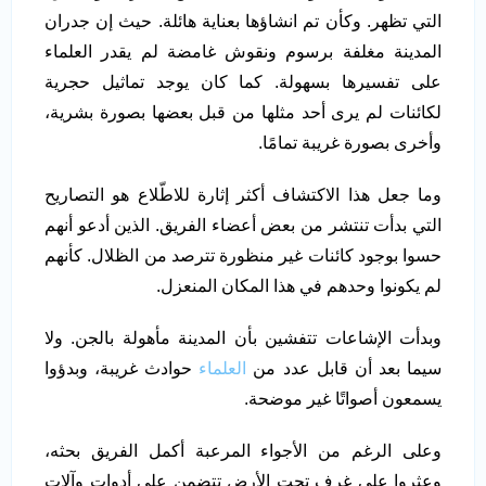
التي تظهر. وكأن تم انشاؤها بعناية هائلة. حيث إن جدران
المدينة مغلفة برسوم ونقوش غامضة لم يقدر العلماء
على تفسيرها بسهولة. كما كان يوجد تماثيل حجرية
لكائنات لم يرى أحد مثلها من قبل بعضها بصورة بشرية،
وأخرى بصورة غريبة تمامًا.
وما جعل هذا الاكتشاف أكثر إثارة للاطّلاع هو التصاريح
التي بدأت تنتشر من بعض أعضاء الفريق. الذين أدعو أنهم
حسوا بوجود كائنات غير منظورة تترصد من الظلال. كأنهم
لم يكونوا وحدهم في هذا المكان المنعزل.
وبدأت الإشاعات تتفشين بأن المدينة مأهولة بالجن. ولا
سيما بعد أن قابل عدد من
العلماء
حوادث غريبة، وبدؤوا
يسمعون أصواتًا غير موضحة.
وعلى الرغم من الأجواء المرعبة أكمل الفريق بحثه،
وعثروا على غرف تحت الأرض تتضمن على أدوات وآلات