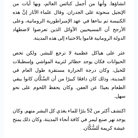
انشاؤها. وأنها من أجمل كنائس العالم، وبها أيات من
الإنجيل منحوتة على الجدران. وقال علماء الآثار إنَّ هذه
الكنيسة تم بناءها في عهد الإمبراطورية الرومانية، وعلى
الأرجح أن المسيحيين الأوائل الذين تعرضوا لاضطهاد
الدولة الرومانية قاموا بالاختباء إلى هذه المدينة.
عثر على هياكل عظمية لا ترجع للبشر. ولكن تخص
الحيوانات فكان يوجد حظائر لتربية المواشي وإسطبلات
للخيل، وكان درجة الحرارة مستقرة طول العام في
المدينة، وذلك كان دافعًا كبيرًا من أن السَّكَّان كانوا يبقي
الطعام بعيدًا عن العفن. وكان يحفظ اللحوم على نحو
سهل.
اكتشف أكثر من 52 بئرًا للماء يغذي كل البشر منهم. وكان
يوجد نهر صنع ليمر في كافة أنحاء المدينة. وكان ذلك يمنح
عيشة كريمة لَلسُّكَّان.