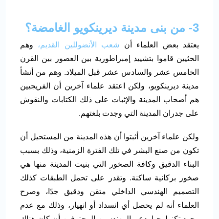
3- من بنى مدينة ديرينكويو الغامضة؟
يعتقد بعض العلماء أن
شعب الأنضوللين القديم،
وهم
الحثيين قاموا بتشييد إمبراطورية بين العصور بين القرن
الخامس عشر والسادس عشر قبل الميلاد. وهم من أنشأ
مدينة ديرينكويو، ولكن اعتقد علماء آخرين أن الفريجيين
هم أصحاب المدينة والإثبات على ذلك الكتابات والنقوش
على جدران المدينة التي وجدت بلغتهم.
ولكن علماء آخرين أثبتوا أن هذه المدينة من المستحيل أن
تكون من صنع البشر في تلك الفترة الزمنية، وذلك بسبب
البناء الدقيق وكافة الصخور التي بنيت المدينة منها هي
صخور بركانية ساكنة. وتقدر على تحمل الطبقات كذلك
التصميم الهندسي الداخلي متقن ودقيق جدًا، وصرح
العلماء أنه لم يحصل أي انسداد أو انهيار، وذلك مع عدم
وجود تكنولوجيا. دعم المهندسين المحترفين أن كان هناك