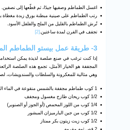
اغسل الطماطم وصفيها جيدًا، ثم قطّعها إلى نصفين.
رتب الطماطم على صينية مبطنة بورق زبدة مغطاة بز
تُرش الطماطم بالقليل من الملح والفلفل الأسود.
تجفف في الفرن لمدة ساعتين.
[2]
3- طريقة عمل بيستو الطماطم المجففة
إذا كنت ترغب في صنع صلصة لذيذة يمكن استخدامه
المجففة هو الخيار الأمثل، تجمع هذه الصلصة الرا
وهي مثالية للمعكرونة والسلطات والسندويشات، لصن
1 كوب طماطم مجففة بالشمس منقوعة في الماء الساخن ومصفاة
1/2 كوب ريحان طازج مغسول ومجفف
1/4 كوب من اللوز المحمص (أو الجوز أو الصنوبر)
1/2 كوب من جبن البارميزان المبشور
1/2 كوب زيت زيتون بكر ممتاز
2 فص ثوم مفروم