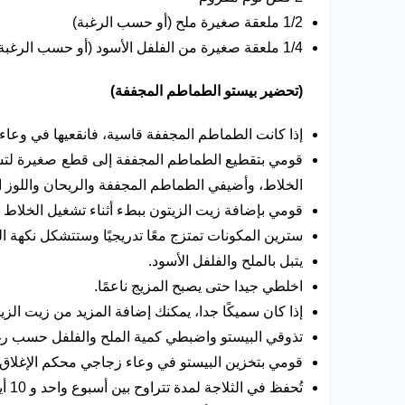
1/2 ملعقة صغيرة ملح (أو حسب الرغبة)
1/4 ملعقة صغيرة من الفلفل الأسود (أو حسب الرغبة)
(تحضير بيستو الطماطم المجففة)
إذا كانت الطماطم المجففة قاسية، فانقعيها في وعاء من الماء الساخن لمدة 0
قومي بتقطيع الطماطم المجففة إلى قطع صغيرة لتس
الخلاط، وأضيفي الطماطم المجففة والريحان واللوز ا
قومي بإضافة زيت الزيتون ببطء أثناء تشغيل الخلا
سترين المكونات تمتزج معًا تدريجيًا وستتشكل نكهة ال
يتبل بالملح والفلفل الأسود.
اخلطي جيدا حتى يصبح المزيج ناعمًا.
إذا كان سميكًا جدا، يمكنك إضافة المزيد من زيت الز
تذوقي البيستو واضبطي كمية الملح والفلفل حسب رغ
قومي بتخزين البيستو في وعاء زجاجي محكم الإغلاق.
تُحفظ في الثلاجة لمدة تتراوح بين أسبوع واحد و 10 أيام، كما يُمكن أيضًا تجميدها في أكياس أو حاويات صغيرة.