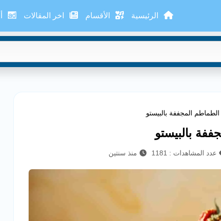
الرئيسية
الأقسام
اخر المقالات
أع
الطماطم المجففة بالبيستو
ففة بالبيستو
عدد المشاهدات : 1181
منذ سنتين