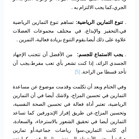
الجري،كما يجب الالتزام به .
.
تنوع التمارين الرياضية:
تساهم تنوع التمارين الرياضية
في،التحفيز والإبداع، في مختلف مجموعات العضلات
علاوة على ذلك أيضا،يقوم التنوع بزيادة فعالية، التمرين .
.
يجب الاستماع للجسم:
من الأفضل أن تتجنب الإجهاد
الجسدي الزائد، إذا كنت تشعر بأي تعب مفرط،يجب أن
تأخد قسطا من الراحة.
[5]
وفي الختام وبعد أن تكلمت وقدمت موضوع عن مساعدة
التمارين في تحسين المزاج، ولاشك أيضا في أن التمارين
الرياضية، تعتبر أداة فعالة في تحسين الصحة النفسية،
وتحسين المزاج،عن طريق إفراز الإندورفين كما تساعد
التمارين أيضا في تحقيق الشعور بالاسترخاء، والسعادة،
أي كانت التمارين،سوا رياضات جماعية،أو تمارين
هوائية،أو حتي الأنشطة الممتعة، مثل الرقص، كما تعد