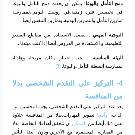
دمج التأمل واليوغا:
يمكن أن يحدث دمج التأمل واليوغا
في تخصيص فترة زمنية،في روتينك اليومي،لممارسة
تمارين التأمل،والتمارين البدنية،وتمارين التنفس أيضا .
التوجيه المهني :
يفضل الاستفادة من مقاطع الفيديو
التعليمية،أو الاستفادة من الدروس أيضا إذا كنت مبتدئا .
البيئة المناسبة :
يجب اختيار مكان مريحا، وهادئا،
لممارسة أنشطة التأمل،واليوغا.
[3]
4- التركيز علي التقدم الشخصي بدلا
من المنافسة
يعد عند التركيز على التقدم الشخصي، يجب التحسين من
الذات،
وأيضا
تطوير المهارات،بدلا من المنافسة علاوة
على ذلك أيضا،من
الممكن
أن تتحقق أهدافك الخاصة، بدلا
من المقارنة المستمرة مع الآخرين،ودون أيضا التأثير