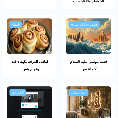
الخواطر والاقتباسات
قصص وحكايات متنوعة
المطبخ
قصة موسى عليه السلام
لفائف القرفة نكهة دافئة
كاملة مع..
وقوام هش..
أسماء ومعاني
التكنولوجيا