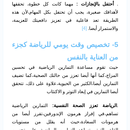
.
أحتفل بالإنجازات :
مهما كانت كل خطوة، تحققها
لأهدافك صغيرة، يجب أن تحتفل بكل المهام،لأن هذه
الطريقة تعد فاعلية في تعزيز دافعيتك للعزيمة،
والاستمرار أيضا.
[4]
5- تخصيص وقت يومي للرياضة كجزء
من العناية بالنفس
حيث تقوم مساعدة التمارين الرياضية في تحسين
المزاج،كما أنها أيضا تعزز من حالتك الصحية،كما تضيف
التمارين أيضا،الكثير من الحيوية،علاوة على ذلك، تتحقق
أيضا التمارين في إبعاد التوتر و الاكتئاب
.
الرياضة تعزز الصحة النفسية:
التمارين الرياضية
تساهم،في إفراز هرمون الإندورفين،تفرز أيضا من
هرمونات السعادة،حيث أنه يقلل من مستويات
القلق،والتوتر،وتساعد التمارين الرياضية على تحسين