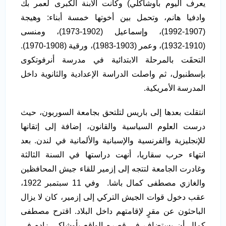
يعرف اليوم بأوشاكلي) وكانت الابنة الكبرى لعمر بك
وادفيا هانم، وتحمل بين أخوتها خمسة أبناء: وهيجة
(1907‑1992)، وإسماعيل (1902‑1973)، ومنسى
(1910‑1932)، وعمر (1903‑1983)، ورقية (1908‑1970).
التحقَت بالمرحلة الابتدائية في مدرسة أنرفوتكوى
بإسطنبول، ثم واصلت الدراسة الإعدادية والثانوية داخل
المدرسة الأمريكية.
انتقلت بعدها إلى باريس لتلتحق بجامعة السوربون، حيث
درست العلوم السياسية والقانون، إضافة إلى إتقانها
للإنجليزية والفرنسية والإسبانية والألمانية في لندن. بعد
انتهاء حرب سقاريا، أنهت دراستها في السنة الثالثة
وغادرت الجامعة لتتجه إلى إزمير للقاء جيش المحافظين
والغازي مصطفى كمال باشا. وفي 11 سبتمبر 1922،
عقب دخول قوات الجيش التركي إلى إزمير، كان لا يزال
الباحثون عن مقرٍ لإقامتهم داخل البلاد. اقترح مصطفى
كمال أن يستضاف في قصره الواقع بأوشاكي زاده في