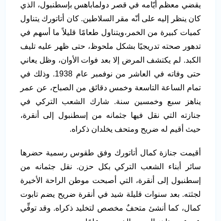
يقضي معظم أيّامه في قصر دولماباهس بإسطنبول، الذي
كان ينظر إليه على أنّه مقر السلاطين. كان أتاتورك يتناول
كميات كبيرة من الخمر،ويتناول طعامًا قليلاً ما أسهم في
تدهور صحته تدريجيًا بشكل ملحوظ، حتى ظهر عليه تليف
الكبد. لم يكتشف المرض إلا بعد فوات الأوان، وظل يعاني
حتى وفاته في العاشر من نوفمبر عام 1938. وذلك في
تمام الساعة التاسعة وخمس دقائق من الصباح، عن عمر
يناهز سبع وخمسين سنة. شارك الشعب التركي في
جنازته التي نقل فيها جثمانه من إسطنبول إلى أنقرة،
حيث أقيم له ضريح ومتحف يخلدان ذكراه.
أقيمت جنازة كمال أتاتورك وفق طقوس رسمية حضرها
سائر أبناء الشعب التركي بكل حزن. نقل جثمانه من
إسطنبول إلى أنقرة، التي أصبحت موطن الراحة الأخيرة
لجثته. بعد سنوات قليلة شيد في أنقرة ضريح يضم تابوت
كمال، كما أنشئ متحفٌ مخصص لتخليد ذكراه. وقد توفِّي