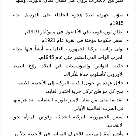
كثير من الإنجازات تروى على لسان كمال أتاتورك، ومنها:
صوّب جهوده لصدّ هجوم الحلفاء على الدردنيل عام
1915م.
أطلق ثورة قومية في الأناضول في مايو/أيار 1919م.
أسس حكومة مؤقتة في أنقرة عام 1921م.
تولى رئاسة تركيا الجمهورية العلمانية، أنشأ فيها نظام
الحزب الواحد الذي استمر حتى عام 1945م.
حدّث القوانين والمؤسسات في البلاد. روّج للنمط
الأوروبي كأسلوب حياة للأتراك.
خلال عهده تم تحويل الكتابة التركية إلى الأبجدية اللاتينية.
منح كل مواطن تركي حرية اختيار ألقابه.
أنقذ ما تبقى من بقايا الإمبراطورية العثمانية بعد هزيمتها
في الحرب العالمية الأولى.
أسس الجمهورية التركية الحديثة. وفوض المرأة بحق
الانتخاب.
وأشير أيضًا إلى تبنيه للأحرف اليونانية في الأبجدية بدلاً من