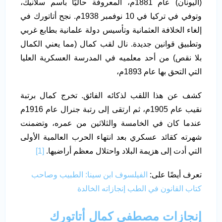
(اليونان) عام 1881م، المعروفة حاليًا باسم سلانيك،
وتوفي في تركيا في 10 نوفمبر 1938م. نجح أتاتورك في
إلغاء الخلافة العثمانية وتأسيس دولة علمانية بطابع غربي
وتطبيق قوانين جديدة. نال لقب كمال (مما يعني الكمال
بلا نقص) من أحد معلميه في المدرسة العسكرية العليا
التي التحق بها عام 1893م،
كشف عن هذا اللقب لذكائه الفائق. تخرج كمال برتبة
نقيب عام 1905م، ثم ارتقى إلى رتبة جنرال عام 1916م
عندما كان في الخامسة والثلاثين من عمره، وتضمنت
شهرته كقائد عسكري بعد انتهاء الحرب العالمية الأولى
التي أدت إلى هزيمة البلاد واحتلال معظم أراضيها.
[1]
تعرف أيضًا على:
الفيلسوف ابن سينا: الطبيب وصاحب
كتاب القانون في الطب إنجازاته الخالدة
إنجازات مصطفى كمال أتاتورك