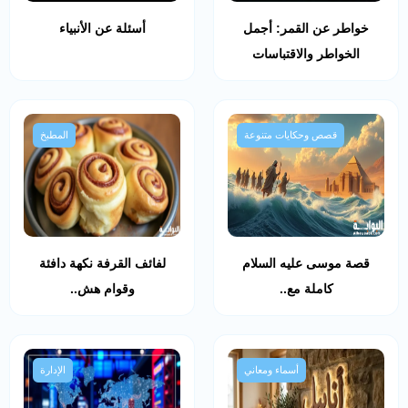
خواطر عن القمر: أجمل
أسئلة عن الأنبياء
الخواطر والاقتباسات
قصص وحكايات متنوعة
المطبخ
قصة موسى عليه السلام
لفائف القرفة نكهة دافئة
كاملة مع..
وقوام هش..
أسماء ومعاني
الإدارة