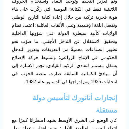
وتم تعزيز التعليم وتوحيد اللغة، واستخدام الحروف
اللاتينية فقط في الكتابة؛ القومية التي ركّزت على بناء
هوية فخرية تركية من خلال إعادة كتابة التاريخ الوطني
وتفعيل اللغة الإقليمية وتبني الألقاب العائلية؛ اعتماد نظام
الولايات كآلية سيطرة الدولة على شؤونها الداخلية
وتحقيق الاستقلال عن التدخل الأجنبي، ما صوّب نحو
تطوير الصناعات محميةً من التعريفات وتعزيز التدخل
الحكومي في الإنتاج الزراعي؛ وتنشيط حركة الإصلاح
بشكل مستمر لتفادي الركود القيادي. تجدر الإشارة إلى
أن مبادئ الكمالية السابقة صارت منصة الحزب في
انتخابات 1935 وتم إدراجها في الدستور عام 1937.
إنجازات أتاتورك لتأسيس دولة
مستقلة
كان الوضع في الشرق الأوسط يشهد اضطرابًا كبيرًا مع
انتهاء الحرب العالمية الأولى؛ حين اختار زعماء دول