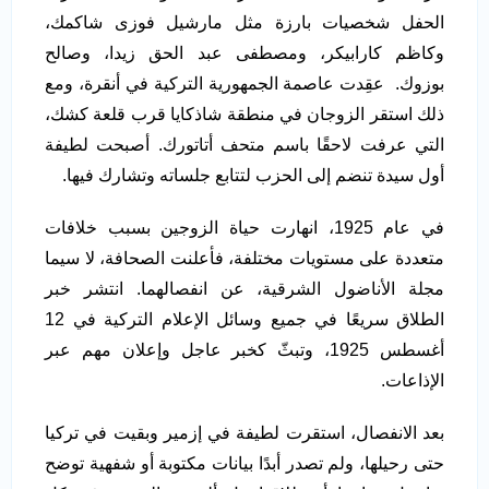
الحفل شخصيات بارزة مثل مارشيل فوزى شاكمك،
وكاظم كارابيكر، ومصطفى عبد الحق زيدا، وصالح
بوزوك. عقِدت عاصمة الجمهورية التركية في أنقرة، ومع
ذلك استقر الزوجان في منطقة شاذكايا قرب قلعة كشك،
التي عرفت لاحقًا باسم متحف أتاتورك. أصبحت لطيفة
أول سيدة تنضم إلى الحزب لتتابع جلساته وتشارك فيها.
في عام 1925، انهارت حياة الزوجين بسبب خلافات
متعددة على مستويات مختلفة، فأعلنت الصحافة، لا سيما
مجلة الأناضول الشرقية، عن انفصالهما. انتشر خبر
الطلاق سريعًا في جميع وسائل الإعلام التركية في 12
أغسطس 1925، وتبثّ كخبر عاجل وإعلان مهم عبر
الإذاعات.
بعد الانفصال، استقرت لطيفة في إزمير وبقيت في تركيا
حتى رحيلها، ولم تصدر أبدًا بيانات مكتوبة أو شفهية توضح