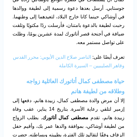
جوستابي. أرسل بعدها دعوة رسمية إلى لطيفة ووالدها
في أوشاكي حينما كانا خارج البلاد، لتعيدهما إلى وطنهما.
رحبت لطيفة بالدعوة بامتنان، فأرسلت ردًا مكتوبًا وتلقت
ضيافة في أجنحة قصر أتاتورك لمدة عشرين يومًا، وظلت
على تواصل مستمر معه.
تعرف أيضًا على:
الناصر صلاح الدين الأيوبي: محرر القدس
وقاهر الصليبيين – السيرة الكاملة
حياة مصطفى كمال أتاتورك العائلية زواجه
وطلاقه من لطيفة هانم
إلا أن مرض والدة مصطفى كمال، زبيدة هانم، دفعها إلى
إزمير لتلقي رعاية الأسرة. بتاريخ 14 يناير، عقب وفاة
زبيدة هانم، تقدم
مصطفى كمال أتاتورك.
بطلب الزواج
من لطيفة أوشاكي، بموافقة والدها عمر بك، وأقيم حفل
الزفاف وفقًا لتقاليد تلك الفترة، بطيبته وبساطته. حضرت