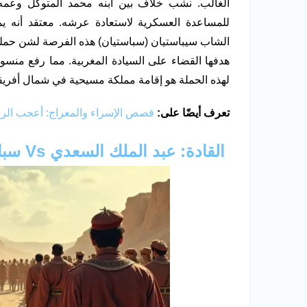
الغالب. نشب خلاف بين ابنه محمد المتوكل وعمه
للمساعدة العسكرية لاستعادة عرشه. معتقد أنه يمكن
الشاب سيباستيان (سباستيان) هذه الفرصة لشن حملة
هدفها القضاء على السيادة المغربية. مما رفع منس
لهذه الحملة هو إقامة مملكة مسيحية في شمال أفريقي
تعرف أيضًا على:
قصص الإسراء والمعراج: أعجب الر
القادة: عبد الملك السعدي Vs سباستيان