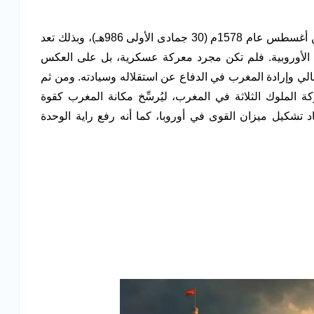
التي دارت رحاها في الرابع من أغسطس عام 1578م (30 جمادى الأولى 986هـ)، وبذلك تعد
ة الأوروبية. فلم تكن مجرد معركة عسكرية، بل على العكس
لي وإرادة المغرب في الدفاع عن استقلاله وسيادته. ومن ثم
ة الملوك الثلاثة في المغرب، ليُرسِّخ مكانة المغرب كقوة
تشكيل ميزان القوى في أوروبا، كما أنه رفع راية الوحدة