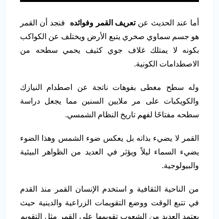
أما عند الحديث عن
تعريف القمر وفوائده
فنجد أن القمر
هو جسم سماوي صخري يتبع الأرض ويختلف عن الكواكب
بكونه لا يمتلك غلاف جوي كثيف يحمي سطحه من
الاصطدامات الكونية.
وله سطح مغطى بفوهات ناتجة عن اصطدام النيازك
والكويكبات على مر ملايين السنين مما يجعل دراسة
سطحه مفتاحًا لفهم تاريخ النظام الشمسي.
القمر لا يضيء بذاته بل يعكس ضوء الشمس وهذا الضوء
يضيء السماء ليلاً ويؤثر في العديد من الظواهر البيئية
والبيولوجية.
من الناحية الثقافية و استخدم الإنسان القمر منذ القدم
في تتبع الوقت ووضع التقويمات الزراعية والدينية حيث
يعتمد العديد من الشعوب تقويمها على القمر مثل التقويم