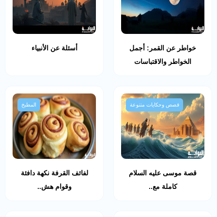
خواطر عن القمر: أجمل
أسئلة عن الأنبياء
الخواطر والاقتباسات
قصص وحكايات متنوعة
المطبخ
قصة موسى عليه السلام
لفائف القرفة نكهة دافئة
كاملة مع..
وقوام هش..