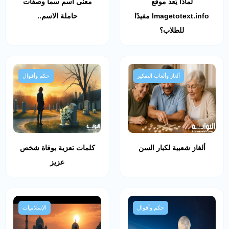
لماذا يُعد موقع
معنى اسم سما وصفات
Imagetotext.info مفيدًا
حاملة الاسم..
للطلاب؟
ألغاز وألعاب التفكير
حكم وأقوال
ألغاز شعبية لكبار السن
كلمات تعزية بوفاة شخص
عزيز
حكم وأقوال
الإسلاميات