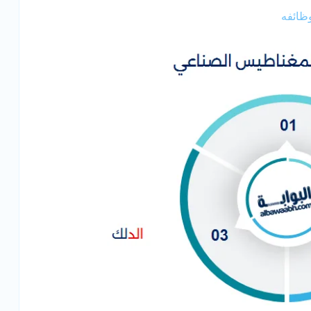
وظائفه