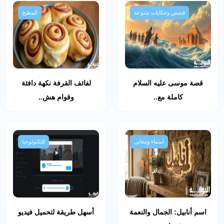
قصص وحكايات متنوعة
المطبخ
قصة موسى عليه السلام
لفائف القرفة نكهة دافئة
كاملة مع..
وقوام هش..
أسماء ومعاني
التكنولوجيا
اسم أنابيل: الجمال والنعمة
أسهل طريقة لتحميل فيديو