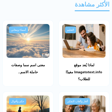
الأكثر مشاهدة
التعليم
أسماء ومعاني
لماذا يُعد موقع
معنى اسم سما وصفات
Imagetotext.info مفيدًا
حاملة الاسم..
للطلاب؟
ألغاز وألعاب التفكير
حكم وأقوال