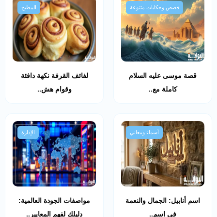
قصص وحكايات متنوعة
المطبخ
قصة موسى عليه السلام
لفائف القرفة نكهة دافئة
كاملة مع..
وقوام هش..
أسماء ومعاني
الإدارة
اسم أنابيل: الجمال والنعمة
مواصفات الجودة العالمية:
في اسم..
دليلك لفهم المعايير..