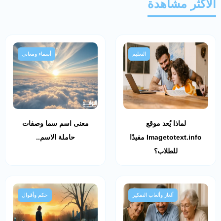
الأكثر مشاهدة
التعليم
أسماء ومعاني
لماذا يُعد موقع
معنى اسم سما وصفات
Imagetotext.info مفيدًا
حاملة الاسم..
للطلاب؟
ألغاز وألعاب التفكير
حكم وأقوال