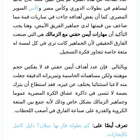
ليساهم في بطولات الدوري وكأس مصر و
كأس
السوبر
المصري. كما أن بعض أهدافه جاءت في مباريات قمة مما
ضاعف من قيمتها لدى جماهير الفريق الأبيض، وهنا يجب
التأكيد أن
مهارات أيمن حفني مع الزمالك
هي التي صنعت
الفارق الحقيقي لأن الجماهير كانت ترى في كل لمسة له
متعة خاصة تتجاوز فكرة التسجيل.
وبالتالي فإن عدد أهداف أيمن حفني قد لا يعكس حجم
موهبته ولكن مساهماته الحاسمة وتمريراته الدقيقة جعلت
منه لاعبا استثنائيا يختلف عن غيره، فقد استطاع أن يترك
بصمة لا تنسى في ذاكرة عشاق الكرة المصرية عموما
وجماهير الزمالك بشكل خاص وذلك لأنه جمع بين المتعة
الكروية والقدرة على صناعة الفارق في أصعب اللحظات.
تعرف أيضًا على:
كم بطولة فاز بها ميلان؟ دليل كامل
بالإنجازات