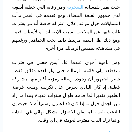
حيث تميز بلمساته
السحرية
ومراوغاته التي جعلته أيقونة
لدى جمهور القلعة البيضاء، ومع تقدمه في العمر بدأت
التساؤلات حول موعد إعلان اعتزاله خاصة أنه مر بفترات
غاب فيها عن الملاعب بسبب الإصابات أو لأسباب فنية،
ومع ذلك ظل اسمه مرتبطا دائما بحب الجماهير ورغبتهم
في مشاهدته بقميص الزمالك مرة أخرى.
ومن ناحية أخرى عندما عاد أيمن حفني في فترات
متقطعة إلى قائمة الزمالك حتى ولو لعدة دقائق فقط،
شعر الجمهور أن وجوده رسالة رمزية أكثر منها مشاركة
فعلية، إذ كان النادي يحرص على تكريمه ومنحه فرصة
الظهور تقديرا لما قدمه طوال سنوات عديدة وهذا ما زاد
من الجدل حول ما إذا كان قد اعتزل رسميا أم لا. حيث إن
اللاعب نفسه لم يعلن الاعتزال بشكل نهائي في البداية
وإنما ترك الباب مفتوحا لعودته في أي وقت.