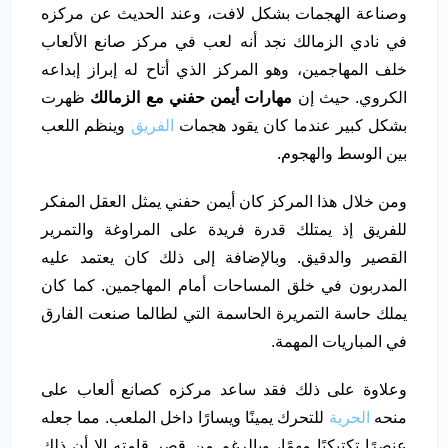
وصناعة الهجمات بشكل لافت، وعند الحديث عن مركزه
في نادي الزمالك نجد أنه لعب في مركز صانع الألعاب
خلف المهاجمين، وهو المركز الذي أتاح له إبراز إبداعه
الكروي. حيث إن
مهارات أيمن حفني مع الزمالك
ظهرت
بشكل كبير عندما كان يقود هجمات
الفريق
وينظم اللعب
بين الوسط والهجوم.
ومن خلال هذا المركز كان أيمن حفني يمثل العقل المفكر
للفريق إذ يمتلك قدرة فريدة على المراوغة والتمرير
القصير والدقيق. وبالإضافة إلى ذلك كان يعتمد عليه
المدربون في خلق المساحات أمام المهاجمين. كما كان
يملك حاسة التمريرة الحاسمة التي لطالما صنعت الفارق
في المباريات المهمة.
وعلاوة على ذلك فقد ساعد مركزه كصانع ألعاب على
منحه
الحرية
للتحرك يمينًا ويسارًا داخل الملعب. مما جعله
عنصرًا تكتيكيًا مهمًا، وبالرغم من قصر قامته إلا أن ذلك