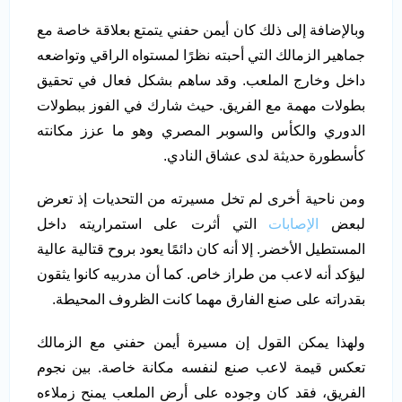
وبالإضافة إلى ذلك كان أيمن حفني يتمتع بعلاقة خاصة مع
جماهير الزمالك التي أحبته نظرًا لمستواه الراقي وتواضعه
داخل وخارج الملعب. وقد ساهم بشكل فعال في تحقيق
بطولات مهمة مع الفريق. حيث شارك في الفوز ببطولات
الدوري والكأس والسوبر المصري وهو ما عزز مكانته
كأسطورة حديثة لدى عشاق النادي.
ومن ناحية أخرى لم تخل مسيرته من التحديات إذ تعرض
لبعض
الإصابات
التي أثرت على استمراريته داخل
المستطيل الأخضر. إلا أنه كان دائمًا يعود بروح قتالية عالية
ليؤكد أنه لاعب من طراز خاص. كما أن مدربيه كانوا يثقون
بقدراته على صنع الفارق مهما كانت الظروف المحيطة.
ولهذا يمكن القول إن مسيرة أيمن حفني مع الزمالك
تعكس قيمة لاعب صنع لنفسه مكانة خاصة. بين نجوم
الفريق، فقد كان وجوده على أرض الملعب يمنح زملاءه