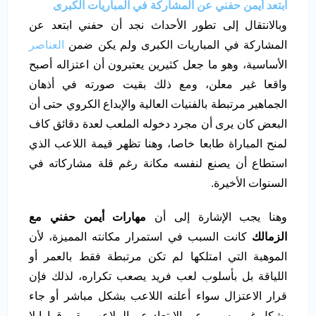
ابتعد
أيمن حفني
عن المشاركة في المباريات الكبرى
وبالانتقال إلى تطور الأحداث نجد أن حفني ابتعد عن
المشاركة في المباريات الكبرى ولم يكن ضمن
العناصر
الأساسية، وهو ما جعل كثيرين يعتبرون أن اعتزاله أصبح
واقعا غير معلن، ومع ذلك بقيت صورته في أذهان
الجماهير مرتبطة بالفنيات العالية والإبداع الكروي حتى أن
البعض كان يرى أن مجرد دخوله الملعب لعدة دقائق كاف
لمنح المباراة طابعا خاصا، وهنا تظهر قيمة اللاعب الذي
استطاع أن يصنع لنفسه مكانة رغم قلة مشاركاته في
السنوات الأخيرة.
وهنا يجب الإشارة إلى أن
مهارات أيمن حفني مع
الزمالك
كانت السبب في استمرار مكانته المميزة، لأن
الموهبة التي امتلكها لم تكن مرتبطة فقط بالعمر أو
اللياقة بل بأسلوب لعب فريد يصعب تكراره، لذلك فإن
قرار الاعتزال سواء أعلنه اللاعب بشكل مباشر أو جاء
بشكل غير رسمي عبر الابتعاد عن الملاعب يبقى قرارا لا