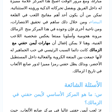
مباراة، ومع مرور الوقت أصبح هذا المركز علامة مميزة
له داخل الفريق وبفضل تحركاته الذكية ورؤيته الاستثنائية.
تمكن من أن يكون أحد أهم مفاتيح اللعب في القلعة
البيضاء
، ومن خلال ذلك ساهم في تحقيق الانتصارات،
ومن ناحية أخرى فإن وجوده في هذا المركز منح الزمالك
مرونة هجومية وأسلوبا ممتعا يعكس شخصية اللاعب
الفنية، وهنا لا يمكن إغفال أن
مهارات أيمن حفني مع
الزمالك
كانت دائما السبب الرئيسي في حب الجماهير له
لأنها جمعت بين المتعة الكروية والفعالية داخل المستطيل
الأخضر، وبذلك يظل حفني رمزا مميزا لدور صانع الألعاب
في تاريخ ا لزمالك.
الأسئلة الشائعة
س: ما هو المركز الأساسي لأيمن حفني في
الزمالك؟
ج: لعب أيمن حفني غالبا في مركز صانع الألعاب. حيث