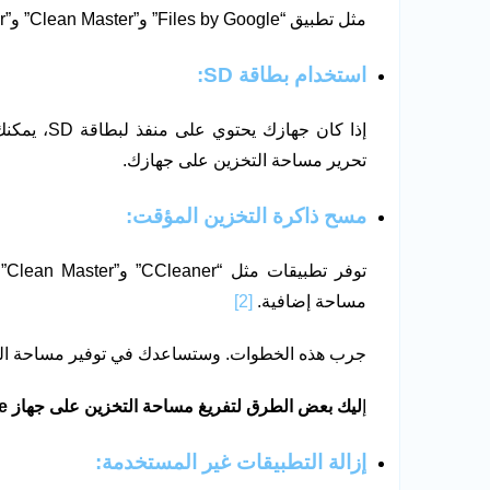
مثل تطبيق “Files by Google” و”Clean Master” و”CCleaner”.
استخدام بطاقة
SD
:
إذا كان جها
تحرير مساحة التخزين على جهازك.
مسح ذاكرة التخزين المؤقت:
تو
مساحة إضافية.
[2]
جرب هذه الخطوات. وستساعدك في توفير مساحة التخز
إ
ليك بعض الطرق لتفريغ مساحة التخزين على جهاز iPhone الخاص بك:
إزالة التطبيقات غير المستخدمة: