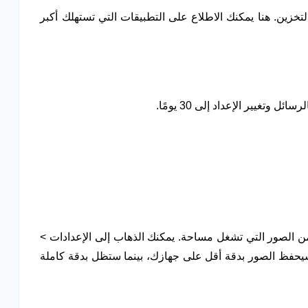
ادات> عام> تخزين وiCloud > إدارة التخزين. هنا يمكنك الاطلاع على التطبيقات التي تستهلك أكبر
وتغيير الإعداد إلى 30 يومًا.
لديك عدد كبير من الصور التي تشغل مساحة. يمكنك الذهاب إلى الإعدادات >
 سيحفظ الصور بدقة أقل على جهازك، بينما ستظل بدقة كاملة