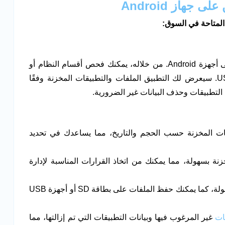
Android
لمتاحة في السوق:
يعتبر التطبيق أداة فعالة لتحليل مساحة التخزين على أجهزة Android. من خلاله، يمكنك فحص أقسام النظام أو
بطاقات SD الداخلية والخارجية أو حتى وحدات USB. سيعرض لك التطبيق الملفات والتطبيقات المخزنة وفقًا
 التطبيقات وحذف البيانات غير الضرورية.
ات المخزنة حسب الحجم والتاريخ، مما يساعدك في تحديد
نة بسهولة، مما يمكنك من اتخاذ القرارات المناسبة لإدارة
يمكنك نسخ ونقل أي محتوى بسهولة، كما يمكنك حفظ الملفات على بطاقة SD أو أجهزة USB
نات
غير المرغوب فيها وبيانات التطبيقات التي تم إزالتها، مما