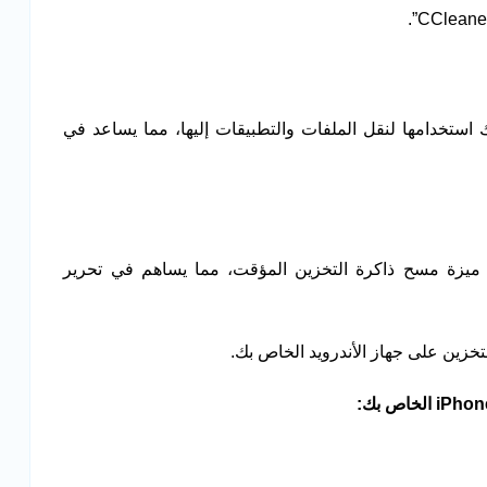
زك يحتوي على منفذ لبطاقة SD، يمكنك استخدامها لنقل الملفات والتطبيقات إليها، مما يساعد في
فر تطبيقات مثل “CCleaner” و”Clean Master” ميزة مسح ذاكرة التخزين المؤقت، مما يساهم في تحرير
ين على جهاز الأندرويد الخاص بك.