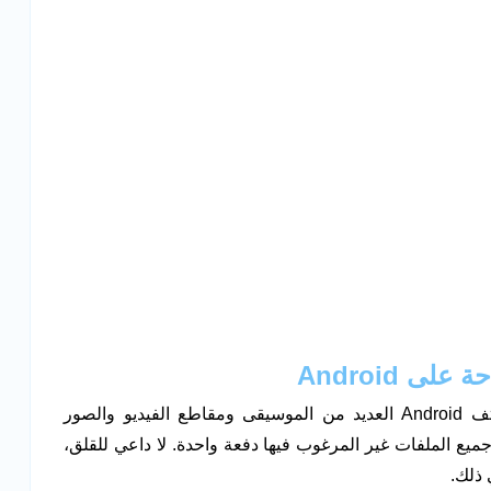
احة على
Android
تطبيقات لإدارة تخزين هاتفك الذكي .يوجد على هاتف Android العديد من الموسيقى ومقاطع الفيديو والصور
يع الملفات غير المرغوب فيها دفعة واحدة. لا داعي للقلق،