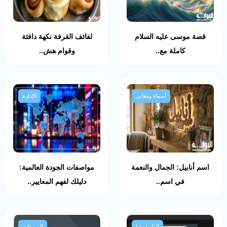
قصة موسى عليه السلام
لفائف القرفة نكهة دافئة
كاملة مع..
وقوام هش..
أسماء ومعاني
الإدارة
اسم أنابيل: الجمال والنعمة
مواصفات الجودة العالمية:
في اسم..
دليلك لفهم المعايير..
التكنولوجيا
المنوعات