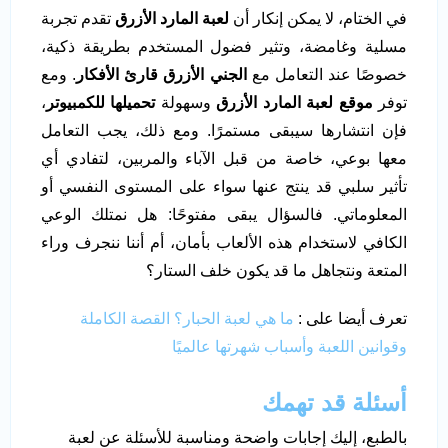
في الختام، لا يمكن إنكار أن
لعبة المارد الأزرق
تقدم تجربة
مسلية وغامضة، وتثير فضول المستخدم بطريقة ذكية،
خصوصًا عند التعامل مع
الجني الأزرق قارئ الأفكار
. ومع
توفر
موقع لعبة المارد الأزرق
وسهولة
تحميلها للكمبيوتر
،
فإن انتشارها سيبقى مستمرًا. ومع ذلك، يجب التعامل
معها بوعي، خاصة من قبل الآباء والمربين، لتفادي أي
تأثير سلبي قد ينتج عنها سواء على المستوى النفسي أو
المعلوماتي. فالسؤال يبقى مفتوحًا: هل نمتلك الوعي
الكافي لاستخدام هذه الألعاب بأمان، أم أننا ننجرف وراء
المتعة ونتجاهل ما قد يكون خلف الستار؟
تعرف أيضا على :
ما هي لعبة الحبار؟ القصة الكاملة
وقوانين اللعبة وأسباب شهرتها عالميًا
أسئلة قد تهمك
بالطبع، إليك إجابات واضحة ومناسبة للأسئلة عن لعبة