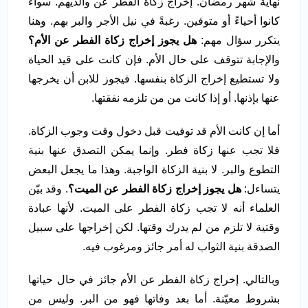
نهاية شهر رمضان. إخراج زكاة الفطر عن والديهم. سواء
كانوا أحياءً أو متوفين. رغبةً في نيل الأجر والبر بهم. وهنا
يتكرر سؤال مهم:
هل يجوز إخراج زكاة الفطر عن الأم؟
والإجابة تتوقف على حال الأم. فإن كانت على قيد الحياة
ولا تستطيع إخراج الزكاة بنفسها. فيجوز للابن أن يخرجها
عنها بإذنها. أو إذا كانت من من تلزمه نفقتها.
أما إن كانت الأم قد توفيت قبل دخول وقت وجوب الزكاة.
فلا تجب عنها زكاة فطر. وإنما يمكن التصدق عنها بنية
التطوع والبر. لا بنية الزكاة الواجبة. وهذا ما يجعل البعض
يتساءل:
هل يجوز إخراج زكاة الفطر عن الميت؟
. وقد بيّن
العلماء أنه لا تجب زكاة الفطر على الميت. لأنها عبادة
وقتية لا تلزم من لم يدرك وقتها. لكن إخراجها على سبيل
الصدقة بنية الثواب له أمر جائز ومرغوب فيه.
وبالتالي. إخراج زكاة الفطر عن الأم جائز في حال حياتها
بشروط معيّنة. أما بعد وفاتها فهو من البر. وليس من