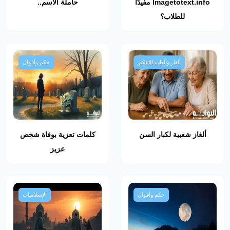
Imagetotext.info مفيدًا
حاملة الاسم..
للطلاب؟
ألغاز وألعاب التفكير
حكم وأقوال
ألغاز شعبية لكبار السن
كلمات تعزية بوفاة شخص
عزيز
حكم وأقوال
الإسلاميات