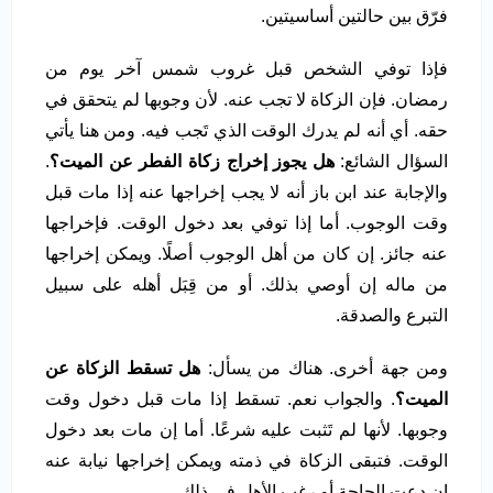
فرّق بين حالتين أساسيتين.
فإذا توفي الشخص قبل غروب شمس آخر يوم من
رمضان. فإن الزكاة لا تجب عنه. لأن وجوبها لم يتحقق في
حقه. أي أنه لم يدرك الوقت الذي تَجب فيه. ومن هنا يأتي
السؤال الشائع:
هل يجوز إخراج زكاة الفطر عن الميت؟
.
والإجابة عند ابن باز أنه لا يجب إخراجها عنه إذا مات قبل
وقت الوجوب. أما إذا توفي بعد دخول الوقت. فإخراجها
عنه جائز. إن كان من أهل الوجوب أصلًا. ويمكن إخراجها
من ماله إن أوصي بذلك. أو من قِبَل أهله على سبيل
التبرع والصدقة.
ومن جهة أخرى. هناك من يسأل:
هل تسقط الزكاة عن
الميت؟
. والجواب نعم. تسقط إذا مات قبل دخول وقت
وجوبها. لأنها لم تَثبت عليه شرعًا. أما إن مات بعد دخول
الوقت. فتبقى الزكاة في ذمته ويمكن إخراجها نيابة عنه
إن دعت الحاجة أو رغِب الأهل في ذلك.