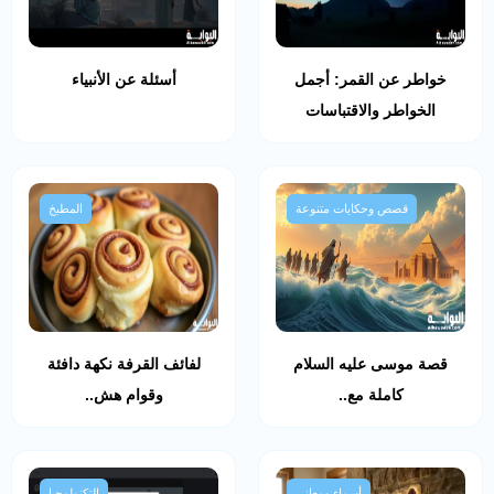
خواطر عن القمر: أجمل
أسئلة عن الأنبياء
الخواطر والاقتباسات
قصص وحكايات متنوعة
المطبخ
قصة موسى عليه السلام
لفائف القرفة نكهة دافئة
كاملة مع..
وقوام هش..
أسماء ومعاني
التكنولوجيا