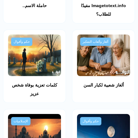
Imagetotext.info مفيدًا
حاملة الاسم..
للطلاب؟
ألغاز وألعاب التفكير
حكم وأقوال
ألغاز شعبية لكبار السن
كلمات تعزية بوفاة شخص
عزيز
حكم وأقوال
الإسلاميات